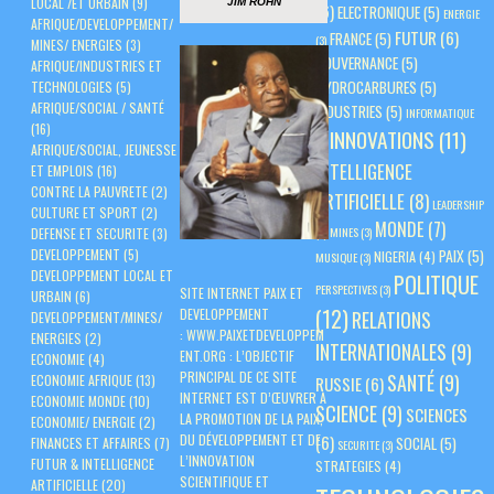
LOCAL /ET URBAIN
(9)
JIM ROHN
(6)
ELECTRONIQUE
(5)
ENERGIE
AFRIQUE/DEVELOPPEMENT/
FUTUR
(6)
FRANCE
(5)
(3)
MINES/ ENERGIES
(3)
GOUVERNANCE
(5)
AFRIQUE/INDUSTRIES ET
HYDROCARBURES
(5)
TECHNOLOGIES
(5)
AFRIQUE/SOCIAL / SANTÉ
INDUSTRIES
(5)
INFORMATIQUE
(16)
INNOVATIONS
(11)
(3)
AFRIQUE/SOCIAL, JEUNESSE
INTELLIGENCE
ET EMPLOIS
(16)
CONTRE LA PAUVRETE
(2)
ARTIFICIELLE
(8)
LEADERSHIP
CULTURE ET SPORT
(2)
MONDE
(7)
(3)
MINES
(3)
DEFENSE ET SECURITE
(3)
PAIX
(5)
DEVELOPPEMENT
(5)
NIGERIA
(4)
MUSIQUE
(3)
DEVELOPPEMENT LOCAL ET
POLITIQUE
PERSPECTIVES
(3)
SITE INTERNET PAIX ET
URBAIN
(6)
(12)
DEVELOPPEMENT
RELATIONS
DEVELOPPEMENT/MINES/
:
WWW.PAIXETDEVELOPPEM
ENERGIES
(2)
INTERNATIONALES
(9)
ENT.ORG
: L’OBJECTIF
ECONOMIE
(4)
PRINCIPAL DE CE SITE
SANTÉ
(9)
ECONOMIE AFRIQUE
(13)
RUSSIE
(6)
INTERNET EST D’ŒUVRER À
ECONOMIE MONDE
(10)
SCIENCE
(9)
SCIENCES
LA PROMOTION DE LA PAIX,
ECONOMIE/ ENERGIE
(2)
DU DÉVELOPPEMENT ET DE
(6)
SOCIAL
(5)
FINANCES ET AFFAIRES
(7)
SECURITE
(3)
L’INNOVATION
FUTUR & INTELLIGENCE
STRATEGIES
(4)
SCIENTIFIQUE ET
ARTIFICIELLE
(20)