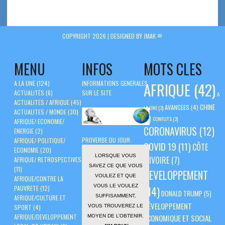
COPYRIGHT 2026 |
DESIGNED BY JMAK
MENU
INFOS
MOTS CLES
A LA UNE
(124)
INFORMATIONS GENERALES
AFRIQUE
(42)
ACTUALITÉS
(6)
SUR LE SITE
A
ACTUALITES / AFRIQUE
(45)
CHINE
AVANCEES
(4)
LA UNE
(3)
ACTUALITES / MONDE
(30)
(5)
CONFLITS
(3)
AFRIQUE/ ECONOMIE/
CORONAVIRUS
(12)
ENERGIE
(2)
PROVERBE DU JOUR:
AFRIQUE/ POLITIQUE/
COVID 19
(11)
CÔTE
ECONOMIE
(20)
LORSQUE VOUS
D'IVOIRE
(7)
AFRIQUE/ RETROSPECTIVES
SAVEZ CE QUE VOUS
(11)
DEVELOPPEMENT
VOULEZ ET QUE
AFRIQUE/CONTRE LA
VOUS LE VOULEZ
PAUVRETE
(12)
(14)
DONALD TRUMP
(5)
SUFFISAMMENT,
AFRIQUE/CULTURE ET
DÉVELOPPEMENT
VOUS TROUVEREZ LE
SPORT
(4)
AFRIQUE/DEVELOPPEMENT
ÉCONOMIQUE ET SOCIAL
MOYEN DE L’OBTENIR.