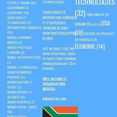
TECHNOLOGIES
TECHNOLOGIQUE.
FUTUR ET AVENIR
(42)
GOUVERNANCE &
(32)
THÈME EXHAUSTIF,
LEADERSHIP
(28)
TRAITEMENTS
(4)
INFORMATIONS GÉNÉRALES
INDUSTRIES ET
USA
ET STRATÉGIQUES,
TECHNOLOGIES
(5)
UKRAINE
(5)
URSS
(3)
PROBLÈME DE FOND :
INFORMATIONS GENERALES
(18)
(52)
WWW.PAIXETDEVELOPPEME
VACCINS
(4)
VÉHICULES
MONDE/ ECONOMIE/
NT.ORG/
AUTOMOBILES
(4)
ENERGIE
(2)
ÉCONOMIE
(14)
MONDE/ POLITIQUE/
SITE INTERNET CRÉÉ PAR :
ECONOMIE
(6)
DAVID N’DJA BOKA, CADRE
MONDE/ RETROSPECTIVES
DU RHDP (FONCTIONNAIRE
(7)
FINANCIER/ABIDJAN/ CÔTE
MONDE/ TECHNOLOGIES
D’IVOIRE)
AVANCES/ENERGIES
PROPRES
(15)
PAYS, NATIONS ET
MONDE/CULTURE ET
ORGANISATIONS
SPORT
(2)
MODÈLES:
MONDE/DEFENSE ET
SECURITE
(4)
AFRIQUE DU SUD
MONDE/SCIENCES
(7)
MONDE/SOCIAL / SANTÉ
(14)
MONDE/SOCIAL/