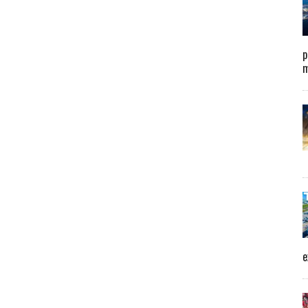
p
m
e