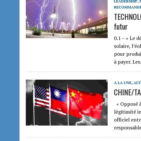
LEADERSHIP
,
RECOMMAND
TECHNOLOG
futur
0.1 – « Le 
solaire, l’é
pour produir
à payer. Le
A LA UNE
,
ACT
CHINE/TAI
« Opposé à 
légitimité 
officiel en
responsabl