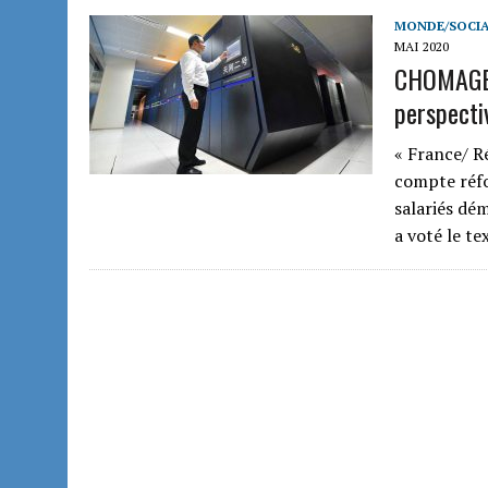
MONDE/SOCIA
MAI 2020
CHOMAGE :
perspecti
« France/ 
compte réfo
salariés dé
a voté le te