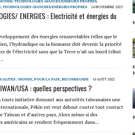
MONDE/ TECHNOLOGIES AVANCES/ENERGIES PROPRES
,
E
,
TECHNOLOGIES AVANCEES/ENERGIES PROPRES
14 NOVEMBRE 2023
IES/ ENERGIES : Electricité et énergies du
e
développement des énergies renouvelables telles que le
olien, l’hydraulique ou la biomasse doit devenir la priorité
e de l’électricité sans que la Terre n’ait un lourd tribut
s…
n
a
UALITES / MONDE
,
POUR LA PAIX
,
RECOMMANDE
10 AOÛT 2022
WAN/USA : quelles perspectives ?
toute initiative donnant aux autorités taïwanaises une
internationale, Pékin est vent debout contre tout contact
tre Taïwan et d’autres pays. Alors même si des
e
es américains se rendent fréquemment dans…