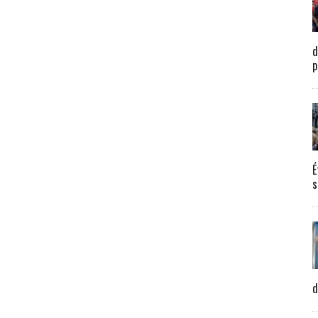
d
p
É
s
d