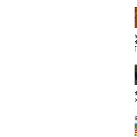
h
d
(
d
p