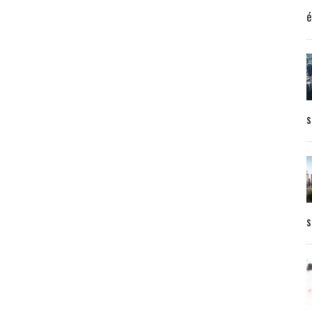
é
s
s