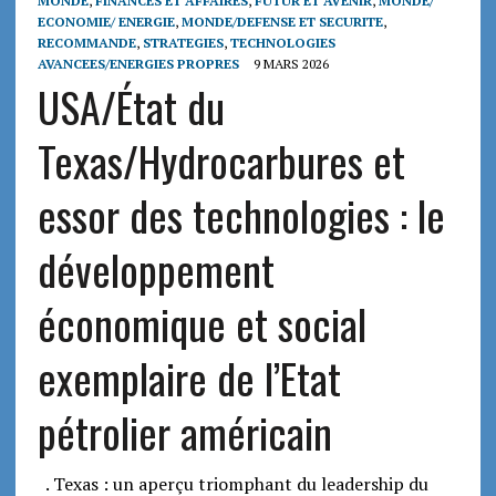
MONDE
,
FINANCES ET AFFAIRES
,
FUTUR ET AVENIR
,
MONDE/
ECONOMIE/ ENERGIE
,
MONDE/DEFENSE ET SECURITE
,
RECOMMANDE
,
STRATEGIES
,
TECHNOLOGIES
AVANCEES/ENERGIES PROPRES
9 MARS 2026
USA/État du
Texas/Hydrocarbures et
essor des technologies : le
développement
économique et social
exemplaire de l’Etat
pétrolier américain
. Texas : un aperçu triomphant du leadership du