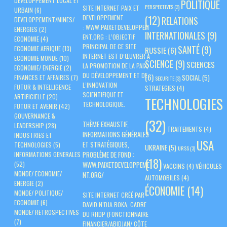
DEVELOPPEMENT LOCAL ET
POLITIQUE
PERSPECTIVES
(3)
SITE INTERNET PAIX ET
URBAIN
(6)
(12)
DEVELOPPEMENT
RELATIONS
DEVELOPPEMENT/MINES/
:
WWW.PAIXETDEVELOPPEM
ENERGIES
(2)
INTERNATIONALES
(9)
ENT.ORG
: L’OBJECTIF
ECONOMIE
(4)
PRINCIPAL DE CE SITE
SANTÉ
(9)
ECONOMIE AFRIQUE
(13)
RUSSIE
(6)
INTERNET EST D’ŒUVRER À
ECONOMIE MONDE
(10)
SCIENCE
(9)
SCIENCES
LA PROMOTION DE LA PAIX,
ECONOMIE/ ENERGIE
(2)
DU DÉVELOPPEMENT ET DE
(6)
SOCIAL
(5)
FINANCES ET AFFAIRES
(7)
SECURITE
(3)
L’INNOVATION
FUTUR & INTELLIGENCE
STRATEGIES
(4)
SCIENTIFIQUE ET
ARTIFICIELLE
(20)
TECHNOLOGIES
TECHNOLOGIQUE.
FUTUR ET AVENIR
(42)
GOUVERNANCE &
(32)
THÈME EXHAUSTIF,
LEADERSHIP
(28)
TRAITEMENTS
(4)
INFORMATIONS GÉNÉRALES
INDUSTRIES ET
USA
ET STRATÉGIQUES,
TECHNOLOGIES
(5)
UKRAINE
(5)
URSS
(3)
PROBLÈME DE FOND :
INFORMATIONS GENERALES
(18)
(52)
WWW.PAIXETDEVELOPPEME
VACCINS
(4)
VÉHICULES
MONDE/ ECONOMIE/
NT.ORG/
AUTOMOBILES
(4)
ENERGIE
(2)
ÉCONOMIE
(14)
MONDE/ POLITIQUE/
SITE INTERNET CRÉÉ PAR :
ECONOMIE
(6)
DAVID N’DJA BOKA, CADRE
MONDE/ RETROSPECTIVES
DU RHDP (FONCTIONNAIRE
(7)
FINANCIER/ABIDJAN/ CÔTE