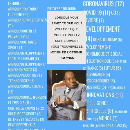
CORONAVIRUS
(12)
ENERGIE
(2)
PROVERBE DU JOUR:
AFRIQUE/ POLITIQUE/
COVID 19
(11)
CÔTE
ECONOMIE
(20)
LORSQUE VOUS
D'IVOIRE
(7)
AFRIQUE/ RETROSPECTIVES
SAVEZ CE QUE VOUS
(11)
DEVELOPPEMENT
VOULEZ ET QUE
AFRIQUE/CONTRE LA
VOUS LE VOULEZ
PAUVRETE
(12)
(14)
DONALD TRUMP
(5)
SUFFISAMMENT,
AFRIQUE/CULTURE ET
DÉVELOPPEMENT
VOUS TROUVEREZ LE
SPORT
(4)
AFRIQUE/DEVELOPPEMENT
ÉCONOMIQUE ET SOCIAL
MOYEN DE L’OBTENIR.
LOCAL /ET URBAIN
(9)
JIM ROHN
(6)
ELECTRONIQUE
(5)
ENERGIE
AFRIQUE/DEVELOPPEMENT/
FUTUR
(6)
FRANCE
(5)
(3)
MINES/ ENERGIES
(3)
GOUVERNANCE
(5)
AFRIQUE/INDUSTRIES ET
HYDROCARBURES
(5)
TECHNOLOGIES
(5)
AFRIQUE/SOCIAL / SANTÉ
INDUSTRIES
(5)
INFORMATIQUE
(16)
INNOVATIONS
(11)
(3)
AFRIQUE/SOCIAL, JEUNESSE
INTELLIGENCE
ET EMPLOIS
(16)
CONTRE LA PAUVRETE
(2)
ARTIFICIELLE
(8)
LEADERSHIP
CULTURE ET SPORT
(2)
MONDE
(7)
(3)
MINES
(3)
DEFENSE ET SECURITE
(3)
PAIX
(5)
DEVELOPPEMENT
(5)
NIGERIA
(4)
MUSIQUE
(3)