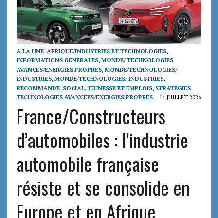
A LA UNE
,
AFRIQUE/INDUSTRIES ET TECHNOLOGIES
,
INFORMATIONS GENERALES
,
MONDE/ TECHNOLOGIES
AVANCES/ENERGIES PROPRES
,
MONDE/TECHNOLOGIES/
INDUSTRIES
,
MONDE/TECHNOLOGIES/ INDUSTRIES
,
RECOMMANDE
,
SOCIAL, JEUNESSE ET EMPLOIS
,
STRATEGIES
,
TECHNOLOGIES AVANCEES/ENERGIES PROPRES
14 JUILLET 2026
France/Constructeurs
d’automobiles : l’industrie
automobile française
résiste et se consolide en
Europe et en Afrique