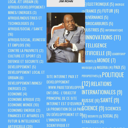
LOCAL /ET URBAIN
(9)
JIM ROHN
(6)
ELECTRONIQUE
(5)
ENERGIE
AFRIQUE/DEVELOPPEMENT/
FUTUR
(6)
FRANCE
(5)
(3)
MINES/ ENERGIES
(3)
GOUVERNANCE
(5)
AFRIQUE/INDUSTRIES ET
HYDROCARBURES
(5)
TECHNOLOGIES
(5)
AFRIQUE/SOCIAL / SANTÉ
INDUSTRIES
(5)
INFORMATIQUE
(16)
INNOVATIONS
(11)
(3)
AFRIQUE/SOCIAL, JEUNESSE
INTELLIGENCE
ET EMPLOIS
(16)
CONTRE LA PAUVRETE
(2)
ARTIFICIELLE
(8)
LEADERSHIP
CULTURE ET SPORT
(2)
MONDE
(7)
(3)
MINES
(3)
DEFENSE ET SECURITE
(3)
PAIX
(5)
DEVELOPPEMENT
(5)
NIGERIA
(4)
MUSIQUE
(3)
DEVELOPPEMENT LOCAL ET
POLITIQUE
PERSPECTIVES
(3)
SITE INTERNET PAIX ET
URBAIN
(6)
(12)
DEVELOPPEMENT
RELATIONS
DEVELOPPEMENT/MINES/
:
WWW.PAIXETDEVELOPPEM
ENERGIES
(2)
INTERNATIONALES
(9)
ENT.ORG
: L’OBJECTIF
ECONOMIE
(4)
PRINCIPAL DE CE SITE
SANTÉ
(9)
ECONOMIE AFRIQUE
(13)
RUSSIE
(6)
INTERNET EST D’ŒUVRER À
ECONOMIE MONDE
(10)
SCIENCE
(9)
SCIENCES
LA PROMOTION DE LA PAIX,
ECONOMIE/ ENERGIE
(2)
DU DÉVELOPPEMENT ET DE
(6)
SOCIAL
(5)
FINANCES ET AFFAIRES
(7)
SECURITE
(3)
L’INNOVATION
FUTUR & INTELLIGENCE
STRATEGIES
(4)
SCIENTIFIQUE ET
ARTIFICIELLE
(20)