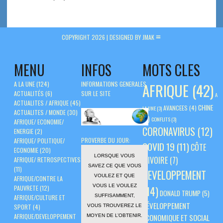
COPYRIGHT 2026 |
DESIGNED BY JMAK
MENU
INFOS
MOTS CLES
A LA UNE
(124)
INFORMATIONS GENERALES
AFRIQUE
(42)
ACTUALITÉS
(6)
SUR LE SITE
A
ACTUALITES / AFRIQUE
(45)
CHINE
AVANCEES
(4)
LA UNE
(3)
ACTUALITES / MONDE
(30)
(5)
CONFLITS
(3)
AFRIQUE/ ECONOMIE/
CORONAVIRUS
(12)
ENERGIE
(2)
PROVERBE DU JOUR:
AFRIQUE/ POLITIQUE/
COVID 19
(11)
CÔTE
ECONOMIE
(20)
LORSQUE VOUS
D'IVOIRE
(7)
AFRIQUE/ RETROSPECTIVES
SAVEZ CE QUE VOUS
(11)
DEVELOPPEMENT
VOULEZ ET QUE
AFRIQUE/CONTRE LA
VOUS LE VOULEZ
PAUVRETE
(12)
(14)
DONALD TRUMP
(5)
SUFFISAMMENT,
AFRIQUE/CULTURE ET
DÉVELOPPEMENT
VOUS TROUVEREZ LE
SPORT
(4)
AFRIQUE/DEVELOPPEMENT
ÉCONOMIQUE ET SOCIAL
MOYEN DE L’OBTENIR.