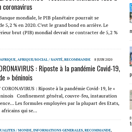
u coronavirus
Banque mondiale, le PIB planétaire pourrait se
de 5,2 % en 2020. C’est le grand bond en arrière. Le
m
érieur brut (PIB) mondial devrait se contracter de 5,2 %
 AFRIQUE
,
AFRIQUE/SOCIAL / SANTÉ
,
RECOMMANDE
8 JUIN 2020
RONAVIRUS : Riposte à la pandémie Covid-19,
p
de » béninois
 CORONAVIRUS : Riposte à la pandémie Covid-19, le «
ninois Confinement général, couvre-feu, instauration
gence… Les formules employées par la plupart des Etats,
africains qui se…
r
t
UALITES / MONDE
,
INFORMATIONS GENERALES
,
RECOMMANDE
,