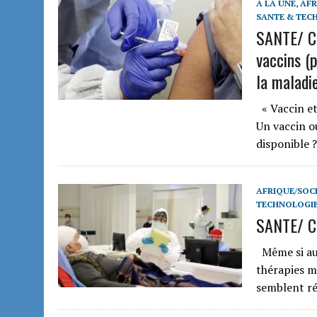
A LA UNE
,
AFR
SANTE & TEC
SANTE/ C
vaccins (
la maladi
« Vaccin et
Un vaccin o
disponible ?
AFRIQUE/SOCI
TECHNOLOGIE
SANTE/ Co
Même si auc
thérapies m
semblent ré