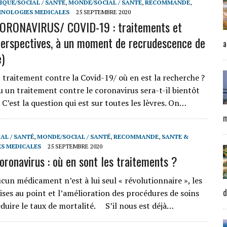
IQUE/SOCIAL / SANTÉ
,
MONDE/SOCIAL / SANTÉ
,
RECOMMANDE
,
HNOLOGIES MEDICALES
25 SEPTEMBRE 2020
ORONAVIRUS/ COVID-19 : traitements et
perspectives, à un moment de recrudescence de
a
e)
 traitement contre la Covid-19/ où en est la recherche ?
u un traitement contre le coronavirus sera-t-il bientôt
 C’est la question qui est sur toutes les lèvres. On…
m
AL / SANTÉ
,
MONDE/SOCIAL / SANTÉ
,
RECOMMANDE
,
SANTE &
S MEDICALES
25 SEPTEMBRE 2020
ronavirus : où en sont les traitements ?
un médicament n’est à lui seul « révolutionnaire », les
d
ises au point et l’amélioration des procédures de soins
duire le taux de mortalité. S’il nous est déjà…