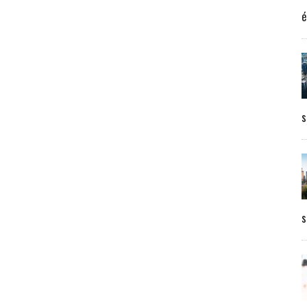
é
s
s