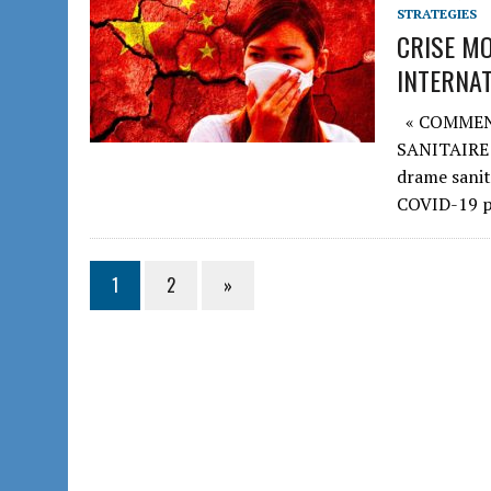
STRATEGIES
CRISE MO
INTERNATI
« COMMENT
SANITAIRE 
drame sanit
COVID-19 p
1
2
»