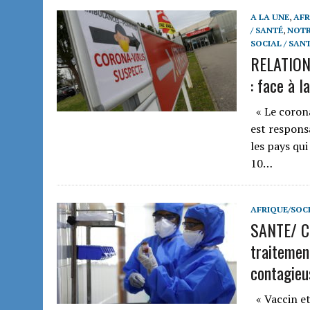
A LA UNE
,
AFR
/ SANTÉ
,
NOTR
SOCIAL / SAN
RELATIO
: face à 
« Le corona
est respons
les pays qui
10…
AFRIQUE/SOCI
SANTE/ C
traitemen
contagieu
« Vaccin et