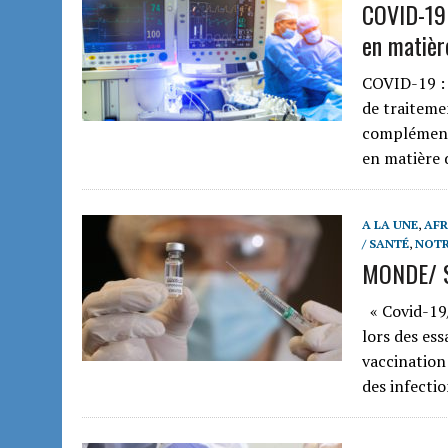
COVID-19 
en matièr
COVID-19 : 
de traiteme
complément 
en matière 
A LA UNE
,
AFR
/ SANTÉ
,
NOTR
MONDE/ SA
« Covid-19/
lors des es
vaccination
des infect