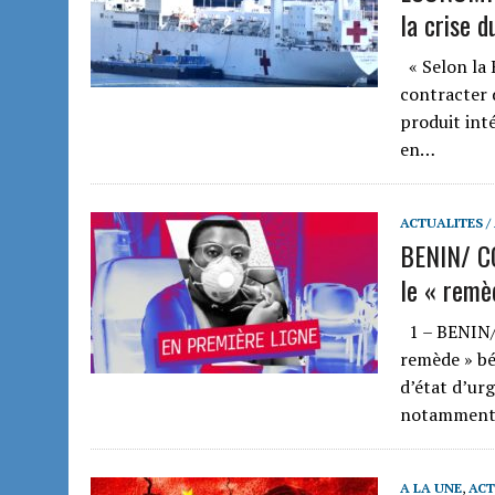
la crise d
« Selon la 
contracter 
produit int
en…
ACTUALITES /
BENIN/ CO
le « remè
1 – BENIN/
remède » bé
d’état d’ur
notamment 
A LA UNE
,
ACT