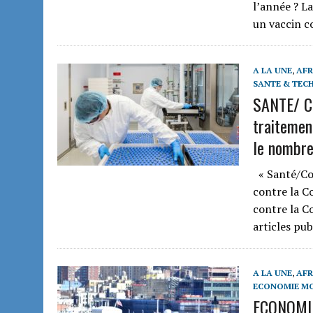
l’année ? L
un vaccin c
A LA UNE
,
AFR
SANTE & TEC
SANTE/ C
traitement
le nombre
« Santé/Covi
contre la C
contre la Co
articles pub
A LA UNE
,
AFR
ECONOMIE M
ECONOMIE