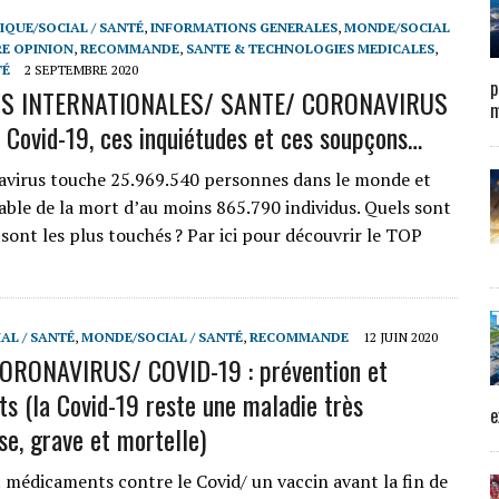
IQUE/SOCIAL / SANTÉ
,
INFORMATIONS GENERALES
,
MONDE/SOCIAL
E OPINION
,
RECOMMANDE
,
SANTE & TECHNOLOGIES MEDICALES
,
TÉ
2 SEPTEMBRE 2020
p
NS INTERNATIONALES/ SANTE/ CORONAVIRUS
m
la Covid-19, ces inquiétudes et ces soupçons…
virus touche 25.969.540 personnes dans le monde et
able de la mort d’au moins 865.790 individus. Quels sont
 sont les plus touchés ? Par ici pour découvrir le TOP
AL / SANTÉ
,
MONDE/SOCIAL / SANTÉ
,
RECOMMANDE
12 JUIN 2020
ORONAVIRUS/ COVID-19 : prévention et
ts (la Covid-19 reste une maladie très
e
se, grave et mortelle)
 médicaments contre le Covid/ un vaccin avant la fin de