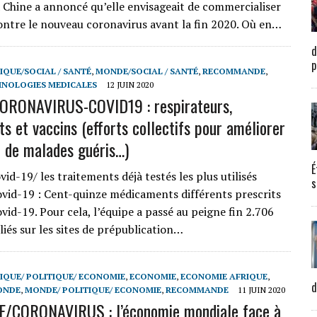
a Chine a annoncé qu’elle envisageait de commercialiser
ontre le nouveau coronavirus avant la fin 2020. Où en…
d
p
IQUE/SOCIAL / SANTÉ
,
MONDE/SOCIAL / SANTÉ
,
RECOMMANDE
,
HNOLOGIES MEDICALES
12 JUIN 2020
ORONAVIRUS-COVID19 : respirateurs,
s et vaccins (efforts collectifs pour améliorer
 de malades guéris…)
É
d-19/ les traitements déjà testés les plus utilisés
s
ovid-19 : Cent-quinze médicaments différents prescrits
vid-19. Pour cela, l’équipe a passé au peigne fin 2.706
liés sur les sites de prépublication…
IQUE/ POLITIQUE/ ECONOMIE
,
ECONOMIE
,
ECONOMIE AFRIQUE
,
d
ONDE
,
MONDE/ POLITIQUE/ ECONOMIE
,
RECOMMANDE
11 JUIN 2020
/CORONAVIRUS : l’économie mondiale face à