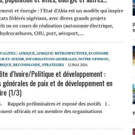
ment et énergie : l’Etat d’Abia est un modèle qui inspire
tats fédérés nigérians, avec divers grands projets
p
ls ou en cours de réalisation (autonomie électrique,
m
d’hydrocarbures, CHU, port, aéroport,…
UALITES / AFRIQUE
,
AFRIQUE/ RETROSPECTIVES
,
ECONOMIE
UR ET AVENIR
,
INFORMATIONS GENERALES
,
NOTRE OPINION
,
FRIQUE
,
RECOMMANDE
,
STRATEGIES
12 MAI 2026
ôte d’Ivoire/Politique et développement :
s générales de paix et de développement en
ire (1/3)
s. Rappels préliminaires et exposé des motifs 1 .
s ouest-africain et un membre des organisations
e