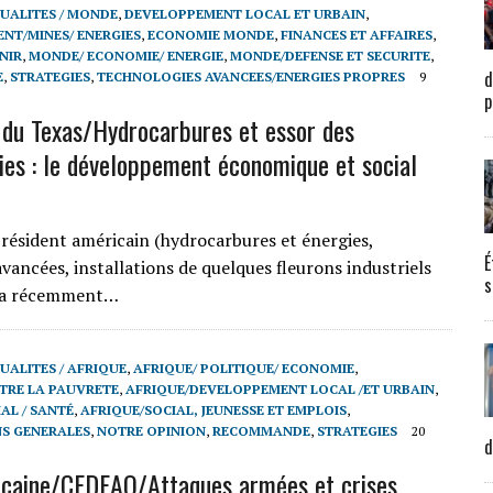
UALITES / MONDE
,
DEVELOPPEMENT LOCAL ET URBAIN
,
NT/MINES/ ENERGIES
,
ECONOMIE MONDE
,
FINANCES ET AFFAIRES
,
NIR
,
MONDE/ ECONOMIE/ ENERGIE
,
MONDE/DEFENSE ET SECURITE
,
d
E
,
STRATEGIES
,
TECHNOLOGIES AVANCEES/ENERGIES PROPRES
9
p
du Texas/Hydrocarbures et essor des
ies : le développement économique et social
résident américain (hydrocarbures et énergies,
É
vancées, installations de quelques fleurons industriels
s
p a récemment…
UALITES / AFRIQUE
,
AFRIQUE/ POLITIQUE/ ECONOMIE
,
TRE LA PAUVRETE
,
AFRIQUE/DEVELOPPEMENT LOCAL /ET URBAIN
,
AL / SANTÉ
,
AFRIQUE/SOCIAL, JEUNESSE ET EMPLOIS
,
S GENERALES
,
NOTRE OPINION
,
RECOMMANDE
,
STRATEGIES
20
d
icaine/CEDEAO/Attaques armées et crises