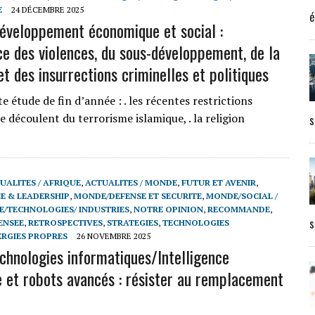
E
24 DÉCEMBRE 2025
é
éveloppement économique et social :
ce des violences, du sous-développement, de la
t des insurrections criminelles et politiques
e étude de fin d’année : . les récentes restrictions
 découlent du terrorisme islamique, . la religion
s
UALITES / AFRIQUE
,
ACTUALITES / MONDE
,
FUTUR ET AVENIR
,
 & LEADERSHIP
,
MONDE/DEFENSE ET SECURITE
,
MONDE/SOCIAL /
/TECHNOLOGIES/ INDUSTRIES
,
NOTRE OPINION
,
RECOMMANDE
,
s
ENSEE
,
RETROSPECTIVES
,
STRATEGIES
,
TECHNOLOGIES
ERGIES PROPRES
26 NOVEMBRE 2025
hnologies informatiques/Intelligence
le et robots avancés : résister au remplacement