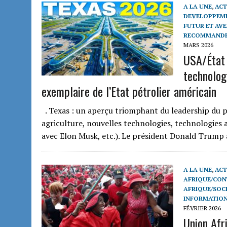
A LA UNE
,
ACT
DEVELOPPEME
FUTUR ET AVE
RECOMMAND
MARS 2026
USA/État 
technolog
exemplaire de l’Etat pétrolier américain
. Texas : un aperçu triomphant du leadership du p
agriculture, nouvelles technologies, technologies a
avec Elon Musk, etc.). Le président Donald Trum
A LA UNE
,
ACT
AFRIQUE/CON
AFRIQUE/SOCI
INFORMATION
FÉVRIER 2026
Union Afr