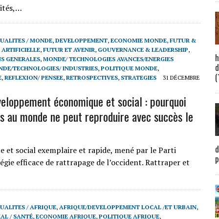
lités,…
UALITES / MONDE
,
DEVELOPPEMENT
,
ECONOMIE MONDE
,
FUTUR &
 ARTIFICIELLE
,
FUTUR ET AVENIR
,
GOUVERNANCE & LEADERSHIP
,
h
S GENERALES
,
MONDE/ TECHNOLOGIES AVANCES/ENERGIES
d
DE/TECHNOLOGIES/ INDUSTRIES
,
POLITIQUE MONDE
,
(
E
,
REFLEXION/ PENSEE
,
RETROSPECTIVES
,
STRATEGIES
31 DÉCEMBRE
eloppement économique et social : pourquoi
s au monde ne peut reproduire avec succès le
d
t social exemplaire et rapide, mené par le Parti
p
gie efficace de rattrapage de l’occident. Rattraper et
UALITES / AFRIQUE
,
AFRIQUE/DEVELOPPEMENT LOCAL /ET URBAIN
,
AL / SANTÉ
,
ECONOMIE AFRIQUE
,
POLITIQUE AFRIQUE
,