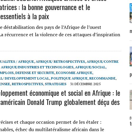
atrices : la bonne gouvernance et le
essentiels à la paix
 déstabilisation des pays de l’Afrique de l’ouest
m
 récurrence et la violence de ces attaques d’inspiration
UALITES / AFRIQUE
,
AFRIQUE/ RETROSPECTIVES
,
AFRIQUE/CONTRE
,
AFRIQUE/INDUSTRIES ET TECHNOLOGIES
,
AFRIQUE/SOCIAL,
EMPLOIS
,
DEFENSE ET SECURITE
,
ECONOMIE AFRIQUE
,
p
L/ DEVELOPPEMENT LOCAL
,
POLITIQUE AFRIQUE
,
RECOMMANDE
,
ENSEE
,
RETROSPECTIVES
,
STRATEGIES
31 DÉCEMBRE 2025
oppement économique et social en Afrique : le
 américain Donald Trump globalement déçu des
r
cises et chaque occasion permet de les étaler :
t
ables, échec du multilatéralisme africain dans le