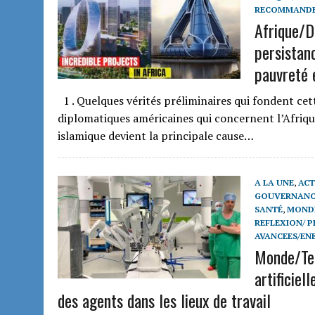
RECOMMAND
Afrique/D
persistan
pauvreté e
1 . Quelques vérités préliminaires qui fondent cett
diplomatiques américaines qui concernent l’Afrique
islamique devient la principale cause…
A LA UNE
,
ACT
GOUVERNANCE
SANTÉ
,
MONDE
REFLEXION/ P
AVANCEES/EN
Monde/Tec
artificiel
des agents dans les lieux de travail