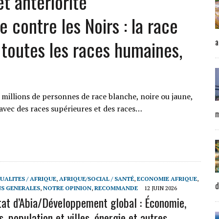
t antériorité
 contre les Noirs : la race
toutes les races humaines,
a
n
s millions de personnes de race blanche, noire ou jaune,
, avec des races supérieures et des races…
m
UALITES / AFRIQUE
,
AFRIQUE/SOCIAL / SANTÉ
,
ECONOMIE AFRIQUE
,
d
S GENERALES
,
NOTRE OPINION
,
RECOMMANDE
12 JUIN 2026
tat d’Abia/Développement global : Économie,
, population et villes, énergie et autres…