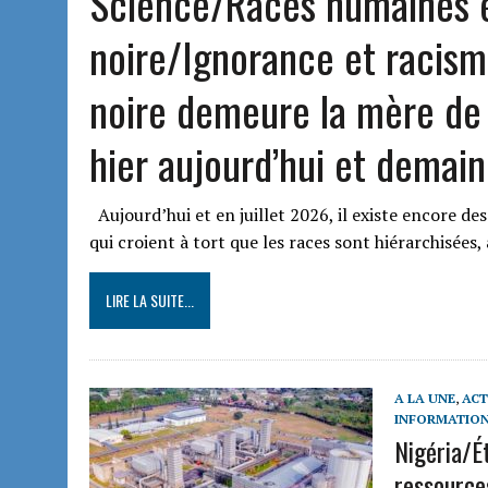
Science/Races humaines e
noire/Ignorance et racisme
noire demeure la mère de 
hier aujourd’hui et demai
Aujourd’hui et en juillet 2026, il existe encore de
qui croient à tort que les races sont hiérarchisées
LIRE LA SUITE...
A LA UNE
,
ACT
INFORMATION
Nigéria/É
ressources