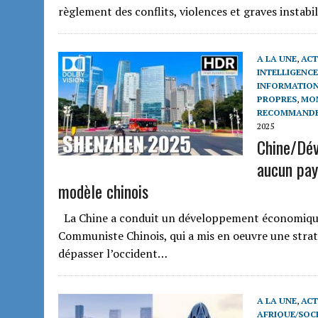
règlement des conflits, violences et graves instabi
A LA UNE
,
ACT
INTELLIGENCE
INFORMATION
PROPRES
,
MON
RECOMMAND
2025
Chine/Dév
aucun pay
modèle chinois
La Chine a conduit un développement économique e
Communiste Chinois, qui a mis en oeuvre une straté
dépasser l’occident…
A LA UNE
,
ACT
AFRIQUE/SOCI