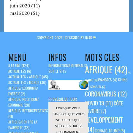
juin 2020
(11)
mai 2020
(51)
COPYRIGHT 2026 |
DESIGNED BY JMAK
MENU
INFOS
MOTS CLES
A LA UNE
(124)
INFORMATIONS GENERALES
AFRIQUE
(42)
ACTUALITÉS
(6)
SUR LE SITE
A
ACTUALITES / AFRIQUE
(45)
CHINE
AVANCEES
(4)
LA UNE
(3)
ACTUALITES / MONDE
(30)
(5)
CONFLITS
(3)
AFRIQUE/ ECONOMIE/
CORONAVIRUS
(12)
ENERGIE
(2)
PROVERBE DU JOUR:
AFRIQUE/ POLITIQUE/
COVID 19
(11)
CÔTE
ECONOMIE
(20)
LORSQUE VOUS
D'IVOIRE
(7)
AFRIQUE/ RETROSPECTIVES
SAVEZ CE QUE VOUS
(11)
DEVELOPPEMENT
VOULEZ ET QUE
AFRIQUE/CONTRE LA
VOUS LE VOULEZ
PAUVRETE
(12)
(14)
DONALD TRUMP
(5)
SUFFISAMMENT,