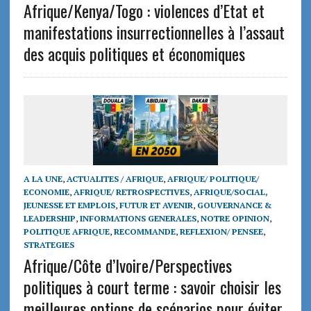
Afrique/Kenya/Togo : violences d’Etat et
manifestations insurrectionnelles à l’assaut
des acquis politiques et économiques
A LA UNE
,
ACTUALITES / AFRIQUE
,
AFRIQUE/ POLITIQUE/
ECONOMIE
,
AFRIQUE/ RETROSPECTIVES
,
AFRIQUE/SOCIAL,
JEUNESSE ET EMPLOIS
,
FUTUR ET AVENIR
,
GOUVERNANCE &
LEADERSHIP
,
INFORMATIONS GENERALES
,
NOTRE OPINION
,
POLITIQUE AFRIQUE
,
RECOMMANDE
,
REFLEXION/ PENSEE
,
STRATEGIES
Afrique/Côte d’Ivoire/Perspectives
politiques à court terme : savoir choisir les
meilleures options de scénarios pour éviter