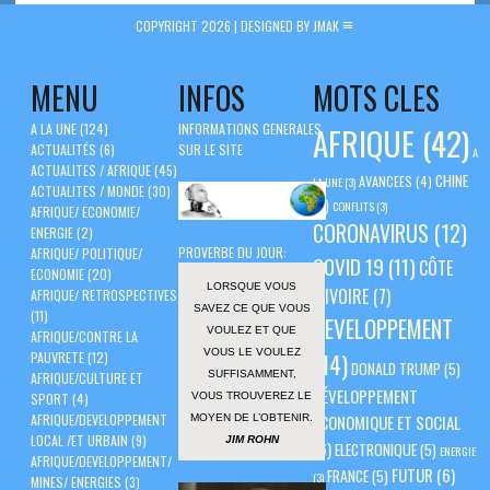
COPYRIGHT 2026 |
DESIGNED BY JMAK
MENU
INFOS
MOTS CLES
A LA UNE
(124)
INFORMATIONS GENERALES
AFRIQUE
(42)
ACTUALITÉS
(6)
SUR LE SITE
A
ACTUALITES / AFRIQUE
(45)
CHINE
AVANCEES
(4)
LA UNE
(3)
ACTUALITES / MONDE
(30)
(5)
CONFLITS
(3)
AFRIQUE/ ECONOMIE/
CORONAVIRUS
(12)
ENERGIE
(2)
PROVERBE DU JOUR:
AFRIQUE/ POLITIQUE/
COVID 19
(11)
CÔTE
ECONOMIE
(20)
LORSQUE VOUS
D'IVOIRE
(7)
AFRIQUE/ RETROSPECTIVES
SAVEZ CE QUE VOUS
(11)
DEVELOPPEMENT
VOULEZ ET QUE
AFRIQUE/CONTRE LA
VOUS LE VOULEZ
PAUVRETE
(12)
(14)
DONALD TRUMP
(5)
SUFFISAMMENT,
AFRIQUE/CULTURE ET
DÉVELOPPEMENT
VOUS TROUVEREZ LE
SPORT
(4)
AFRIQUE/DEVELOPPEMENT
ÉCONOMIQUE ET SOCIAL
MOYEN DE L’OBTENIR.
LOCAL /ET URBAIN
(9)
JIM ROHN
(6)
ELECTRONIQUE
(5)
ENERGIE
AFRIQUE/DEVELOPPEMENT/
FUTUR
(6)
FRANCE
(5)
(3)
MINES/ ENERGIES
(3)