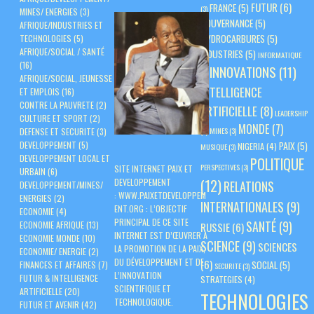
FUTUR
(6)
FRANCE
(5)
(3)
MINES/ ENERGIES
(3)
GOUVERNANCE
(5)
AFRIQUE/INDUSTRIES ET
HYDROCARBURES
(5)
TECHNOLOGIES
(5)
AFRIQUE/SOCIAL / SANTÉ
INDUSTRIES
(5)
INFORMATIQUE
(16)
INNOVATIONS
(11)
(3)
AFRIQUE/SOCIAL, JEUNESSE
INTELLIGENCE
ET EMPLOIS
(16)
CONTRE LA PAUVRETE
(2)
ARTIFICIELLE
(8)
LEADERSHIP
CULTURE ET SPORT
(2)
MONDE
(7)
(3)
MINES
(3)
DEFENSE ET SECURITE
(3)
PAIX
(5)
DEVELOPPEMENT
(5)
NIGERIA
(4)
MUSIQUE
(3)
DEVELOPPEMENT LOCAL ET
POLITIQUE
PERSPECTIVES
(3)
SITE INTERNET PAIX ET
URBAIN
(6)
(12)
DEVELOPPEMENT
RELATIONS
DEVELOPPEMENT/MINES/
:
WWW.PAIXETDEVELOPPEM
ENERGIES
(2)
INTERNATIONALES
(9)
ENT.ORG
: L’OBJECTIF
ECONOMIE
(4)
PRINCIPAL DE CE SITE
SANTÉ
(9)
ECONOMIE AFRIQUE
(13)
RUSSIE
(6)
INTERNET EST D’ŒUVRER À
ECONOMIE MONDE
(10)
SCIENCE
(9)
SCIENCES
LA PROMOTION DE LA PAIX,
ECONOMIE/ ENERGIE
(2)
DU DÉVELOPPEMENT ET DE
(6)
SOCIAL
(5)
FINANCES ET AFFAIRES
(7)
SECURITE
(3)
L’INNOVATION
FUTUR & INTELLIGENCE
STRATEGIES
(4)
SCIENTIFIQUE ET
ARTIFICIELLE
(20)
TECHNOLOGIES
TECHNOLOGIQUE.
FUTUR ET AVENIR
(42)