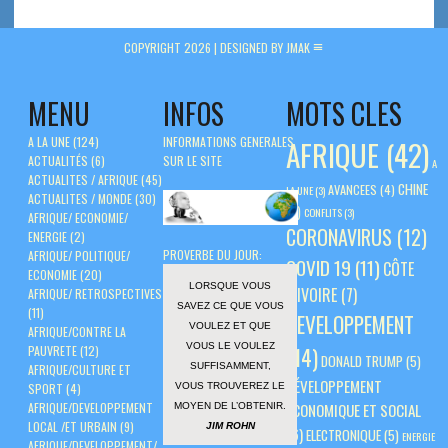
COPYRIGHT 2026 |
DESIGNED BY JMAK
MENU
INFOS
MOTS CLES
A LA UNE
(124)
INFORMATIONS GENERALES
AFRIQUE
(42)
ACTUALITÉS
(6)
SUR LE SITE
A
ACTUALITES / AFRIQUE
(45)
CHINE
AVANCEES
(4)
LA UNE
(3)
ACTUALITES / MONDE
(30)
(5)
CONFLITS
(3)
AFRIQUE/ ECONOMIE/
CORONAVIRUS
(12)
ENERGIE
(2)
PROVERBE DU JOUR:
AFRIQUE/ POLITIQUE/
COVID 19
(11)
CÔTE
ECONOMIE
(20)
LORSQUE VOUS
D'IVOIRE
(7)
AFRIQUE/ RETROSPECTIVES
SAVEZ CE QUE VOUS
(11)
DEVELOPPEMENT
VOULEZ ET QUE
AFRIQUE/CONTRE LA
VOUS LE VOULEZ
PAUVRETE
(12)
(14)
DONALD TRUMP
(5)
SUFFISAMMENT,
AFRIQUE/CULTURE ET
DÉVELOPPEMENT
VOUS TROUVEREZ LE
SPORT
(4)
AFRIQUE/DEVELOPPEMENT
ÉCONOMIQUE ET SOCIAL
MOYEN DE L’OBTENIR.
LOCAL /ET URBAIN
(9)
JIM ROHN
(6)
ELECTRONIQUE
(5)
ENERGIE
AFRIQUE/DEVELOPPEMENT/