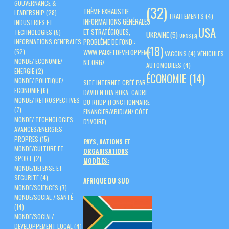
GOUVERNANCE &
(32)
THÈME EXHAUSTIF,
LEADERSHIP
(28)
TRAITEMENTS
(4)
INFORMATIONS GÉNÉRALES
INDUSTRIES ET
USA
ET STRATÉGIQUES,
TECHNOLOGIES
(5)
UKRAINE
(5)
URSS
(3)
PROBLÈME DE FOND :
INFORMATIONS GENERALES
(18)
(52)
WWW.PAIXETDEVELOPPEME
VACCINS
(4)
VÉHICULES
MONDE/ ECONOMIE/
NT.ORG/
AUTOMOBILES
(4)
ENERGIE
(2)
ÉCONOMIE
(14)
MONDE/ POLITIQUE/
SITE INTERNET CRÉÉ PAR :
ECONOMIE
(6)
DAVID N’DJA BOKA, CADRE
MONDE/ RETROSPECTIVES
DU RHDP (FONCTIONNAIRE
(7)
FINANCIER/ABIDJAN/ CÔTE
MONDE/ TECHNOLOGIES
D’IVOIRE)
AVANCES/ENERGIES
PROPRES
(15)
PAYS, NATIONS ET
MONDE/CULTURE ET
ORGANISATIONS
SPORT
(2)
MODÈLES:
MONDE/DEFENSE ET
SECURITE
(4)
AFRIQUE DU SUD
MONDE/SCIENCES
(7)
MONDE/SOCIAL / SANTÉ
(14)
MONDE/SOCIAL/
DEVELOPPEMENT LOCAL
(4)