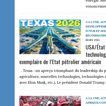
énergie. M
renonceme
A LA UNE
,
ACT
DEVELOPPEME
FUTUR ET AVE
RECOMMAND
MARS 2026
USA/État 
technolog
exemplaire de l’Etat pétrolier américain
. Texas : un aperçu triomphant du leadership du p
agriculture, nouvelles technologies, technologies a
avec Elon Musk, etc.). Le président Donald Trum
A LA UNE
,
ACT
AFRIQUE/CON