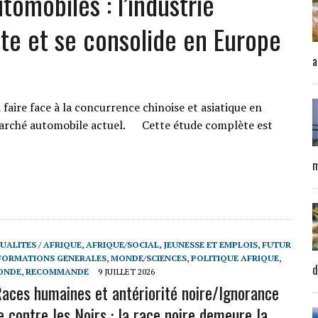
omobiles : l’industrie
ste et se consolide en Europe
a
faire face à la concurrence chinoise et asiatique en
 marché automobile actuel. Cette étude complète est
m
UALITES / AFRIQUE
,
AFRIQUE/SOCIAL, JEUNESSE ET EMPLOIS
,
FUTUR
FORMATIONS GENERALES
,
MONDE/SCIENCES
,
POLITIQUE AFRIQUE
,
d
ONDE
,
RECOMMANDE
9 JUILLET 2026
aces humaines et antériorité noire/Ignorance
 contre les Noirs : la race noire demeure la