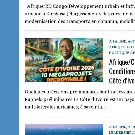
Afrique/RD Congo/Développement urbain et infrastr
urbaine à Kinshasa (élargissements des rues, nouve
modernisation des transports en commun, mobilité
A LA UNE
,
ACT
AFRIQUE
,
FUT
POLITIQUE A
Afrique/C
Condition
Côte d’Ivo
Quelques précisions préliminaires sont nécessaire
Rappels préliminaires La Côte d’Ivoire est un pay
multilatérales africaines, à savoir la…
A LA UNE
,
AFR
LEADERSHIP
,