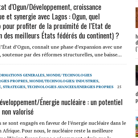
tat d’Ogun/Développement, croissance
e et synergie avec Lagos : Ogun, quel
 pour profiter de la proximité de l’Etat de
n des meilleurs États fédérés du continent) ?
h
d
 l’État d’Ogun, connaît une phase d’expansion avec une
(
, soutenue par des réformes structurelles, une baisse…
ORMATIONS GENERALES
,
MONDE/ TECHNOLOGIES
RGIES PROPRES
,
MONDE/TECHNOLOGIES/ INDUSTRIES
,
E
,
STRATEGIES
,
TECHNOLOGIES AVANCEES/ENERGIES PROPRES
25
d
éveloppement/Énergie nucléaire : un potentiel
p
 non valorisé
 se sont engagés en faveur de l’énergie nucléaire dans le
 Afrique. Pour nous, le nucléaire reste la meilleure