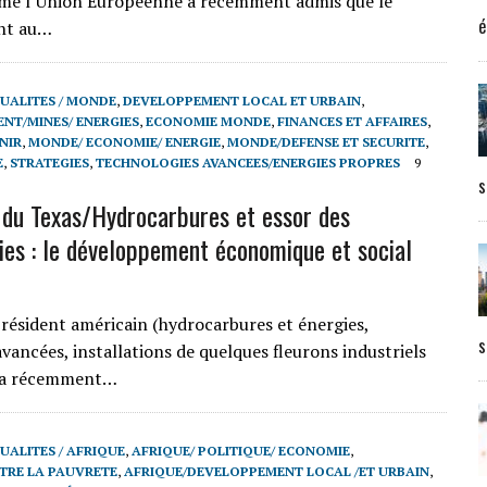
ême l’Union Européenne a récemment admis que le
é
nt au…
UALITES / MONDE
,
DEVELOPPEMENT LOCAL ET URBAIN
,
NT/MINES/ ENERGIES
,
ECONOMIE MONDE
,
FINANCES ET AFFAIRES
,
NIR
,
MONDE/ ECONOMIE/ ENERGIE
,
MONDE/DEFENSE ET SECURITE
,
E
,
STRATEGIES
,
TECHNOLOGIES AVANCEES/ENERGIES PROPRES
9
s
du Texas/Hydrocarbures et essor des
ies : le développement économique et social
résident américain (hydrocarbures et énergies,
s
vancées, installations de quelques fleurons industriels
p a récemment…
UALITES / AFRIQUE
,
AFRIQUE/ POLITIQUE/ ECONOMIE
,
TRE LA PAUVRETE
,
AFRIQUE/DEVELOPPEMENT LOCAL /ET URBAIN
,