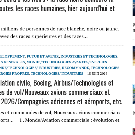
outes les races humaines, hier aujourd’hui et
p
s millions de personnes de race blanche, noire ou jaune,
m
, avec des races supérieures et des races…
VELOPPEMENT
,
FUTUR ET AVENIR
,
INDUSTRIES ET TECHNOLOGIES
,
S GENERALES
,
MONDE/ TECHNOLOGIES AVANCES/ENERGIES
DE/TECHNOLOGIES/ INDUSTRIES
,
RECOMMANDE
,
TECHNOLOGIES
ERGIES PROPRES
,
TECHNOLOGIES/ INDUSTRIES
18 JUIN 2026
ation civile, Boeing, Airbus/Technologies et
s de vol/Nouveaux avions commerciaux et
 2026/Compagnies aériennes et aéroports, etc.
e
gies et commandes de vol, Nouveaux avions commerciaux
ports… 1 . Monde/Aviation commerciale : évolution et