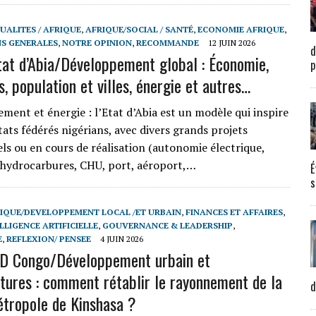
UALITES / AFRIQUE
,
AFRIQUE/SOCIAL / SANTÉ
,
ECONOMIE AFRIQUE
,
S GENERALES
,
NOTRE OPINION
,
RECOMMANDE
12 JUIN 2026
d
tat d’Abia/Développement global : Économie,
p
, population et villes, énergie et autres…
ment et énergie : l’Etat d’Abia est un modèle qui inspire
tats fédérés nigérians, avec divers grands projets
ls ou en cours de réalisation (autonomie électrique,
d’hydrocarbures, CHU, port, aéroport,…
É
s
IQUE/DEVELOPPEMENT LOCAL /ET URBAIN
,
FINANCES ET AFFAIRES
,
LLIGENCE ARTIFICIELLE
,
GOUVERNANCE & LEADERSHIP
,
E
,
REFLEXION/ PENSEE
4 JUIN 2026
RD Congo/Développement urbain et
ctures : comment rétablir le rayonnement de la
d
tropole de Kinshasa ?