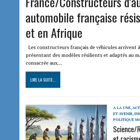
France/Constructeurs d’aut
automobile française rési
et en Afrique
Les constructeurs français de véhicules arrivent à 
présentant des modèles résilients et adaptés au
consacrée aux…
LIRE LA SUITE...
A LA UNE
,
ACT
ET AVENIR
,
IN
POLITIQUE M
Science/R
et racisme