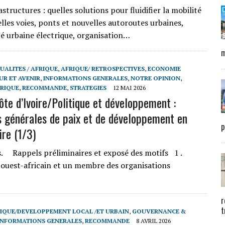
uctures : quelles solutions pour fluidifier la mobilité
lles voies, ponts et nouvelles autoroutes urbaines,
 urbaine électrique, organisation…
m
UALITES / AFRIQUE
,
AFRIQUE/ RETROSPECTIVES
,
ECONOMIE
UR ET AVENIR
,
INFORMATIONS GENERALES
,
NOTRE OPINION
,
FRIQUE
,
RECOMMANDE
,
STRATEGIES
12 MAI 2026
ôte d’Ivoire/Politique et développement :
s générales de paix et de développement en
p
ire (1/3)
s. Rappels préliminaires et exposé des motifs 1 .
s ouest-africain et un membre des organisations
r
t
IQUE/DEVELOPPEMENT LOCAL /ET URBAIN
,
GOUVERNANCE &
INFORMATIONS GENERALES
,
RECOMMANDE
8 AVRIL 2026