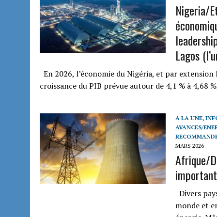
Nigeria/E
économiqu
leadership
Lagos (l’u
En 2026, l’économie du Nigéria, et par extension
croissance du PIB prévue autour de 4,1 % à 4,68 %
A LA UNE
,
INF
AVANCES/ENE
RECOMMAND
MARS 2026
Afrique/D
important
Divers pays
monde et en