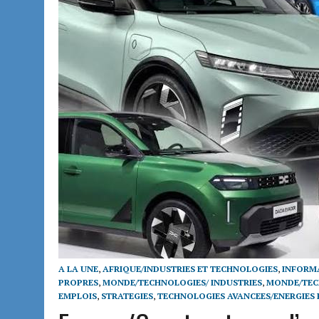
A LA UNE
,
AFRIQUE/INDUSTRIES ET TECHNOLOGIES
,
INFORM
PROPRES
,
MONDE/TECHNOLOGIES/ INDUSTRIES
,
MONDE/TEC
EMPLOIS
,
STRATEGIES
,
TECHNOLOGIES AVANCEES/ENERGIES