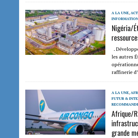
A LA UNE
,
ACT
INFORMATION
Nigéria/É
ressources
. Développe
les autres É
opérationne
raffinerie 
A LA UNE
,
AFR
FUTUR & INTE
RECOMMAND
Afrique/
infrastru
grande mé