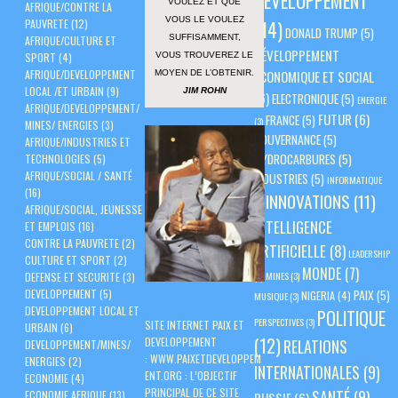
DEVELOPPEMENT
VOULEZ ET QUE
AFRIQUE/CONTRE LA
VOUS LE VOULEZ
PAUVRETE
(12)
(14)
DONALD TRUMP
(5)
SUFFISAMMENT,
AFRIQUE/CULTURE ET
DÉVELOPPEMENT
VOUS TROUVEREZ LE
SPORT
(4)
AFRIQUE/DEVELOPPEMENT
ÉCONOMIQUE ET SOCIAL
MOYEN DE L’OBTENIR.
LOCAL /ET URBAIN
(9)
JIM ROHN
(6)
ELECTRONIQUE
(5)
ENERGIE
AFRIQUE/DEVELOPPEMENT/
FUTUR
(6)
FRANCE
(5)
(3)
MINES/ ENERGIES
(3)
GOUVERNANCE
(5)
AFRIQUE/INDUSTRIES ET
HYDROCARBURES
(5)
TECHNOLOGIES
(5)
AFRIQUE/SOCIAL / SANTÉ
INDUSTRIES
(5)
INFORMATIQUE
(16)
INNOVATIONS
(11)
(3)
AFRIQUE/SOCIAL, JEUNESSE
INTELLIGENCE
ET EMPLOIS
(16)
CONTRE LA PAUVRETE
(2)
ARTIFICIELLE
(8)
LEADERSHIP
CULTURE ET SPORT
(2)
MONDE
(7)
(3)
MINES
(3)
DEFENSE ET SECURITE
(3)
PAIX
(5)
DEVELOPPEMENT
(5)
NIGERIA
(4)
MUSIQUE
(3)
DEVELOPPEMENT LOCAL ET
POLITIQUE
PERSPECTIVES
(3)
SITE INTERNET PAIX ET
URBAIN
(6)
(12)
DEVELOPPEMENT
RELATIONS
DEVELOPPEMENT/MINES/
:
WWW.PAIXETDEVELOPPEM
ENERGIES
(2)
INTERNATIONALES
(9)
ENT.ORG
: L’OBJECTIF
ECONOMIE
(4)
PRINCIPAL DE CE SITE
SANTÉ
(9)
ECONOMIE AFRIQUE
(13)