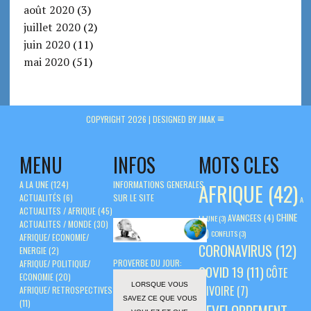
août 2020
(3)
juillet 2020
(2)
juin 2020
(11)
mai 2020
(51)
COPYRIGHT 2026 |
DESIGNED BY JMAK
MENU
INFOS
MOTS CLES
A LA UNE
(124)
INFORMATIONS GENERALES
AFRIQUE
(42)
ACTUALITÉS
(6)
SUR LE SITE
A
ACTUALITES / AFRIQUE
(45)
CHINE
AVANCEES
(4)
LA UNE
(3)
ACTUALITES / MONDE
(30)
(5)
CONFLITS
(3)
AFRIQUE/ ECONOMIE/
CORONAVIRUS
(12)
ENERGIE
(2)
PROVERBE DU JOUR:
AFRIQUE/ POLITIQUE/
COVID 19
(11)
CÔTE
ECONOMIE
(20)
LORSQUE VOUS
D'IVOIRE
(7)
AFRIQUE/ RETROSPECTIVES
SAVEZ CE QUE VOUS
(11)