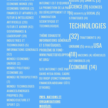
RUSSIE
(6)
INTERNET EST D’ŒUVRER À
ECONOMIE MONDE
(10)
SCIENCE
(9)
SCIENCES
LA PROMOTION DE LA PAIX,
ECONOMIE/ ENERGIE
(2)
DU DÉVELOPPEMENT ET DE
(6)
SOCIAL
(5)
FINANCES ET AFFAIRES
(7)
SECURITE
(3)
L’INNOVATION
FUTUR & INTELLIGENCE
STRATEGIES
(4)
SCIENTIFIQUE ET
ARTIFICIELLE
(20)
TECHNOLOGIES
TECHNOLOGIQUE.
FUTUR ET AVENIR
(42)
GOUVERNANCE &
(32)
THÈME EXHAUSTIF,
LEADERSHIP
(28)
TRAITEMENTS
(4)
INFORMATIONS GÉNÉRALES
INDUSTRIES ET
USA
ET STRATÉGIQUES,
TECHNOLOGIES
(5)
UKRAINE
(5)
URSS
(3)
PROBLÈME DE FOND :
INFORMATIONS GENERALES
(18)
(52)
WWW.PAIXETDEVELOPPEME
VACCINS
(4)
VÉHICULES
MONDE/ ECONOMIE/
NT.ORG/
AUTOMOBILES
(4)
ENERGIE
(2)
ÉCONOMIE
(14)
MONDE/ POLITIQUE/
SITE INTERNET CRÉÉ PAR :
ECONOMIE
(6)
DAVID N’DJA BOKA, CADRE
MONDE/ RETROSPECTIVES
DU RHDP (FONCTIONNAIRE
(7)
FINANCIER/ABIDJAN/ CÔTE
MONDE/ TECHNOLOGIES
D’IVOIRE)
AVANCES/ENERGIES
PROPRES
(15)
PAYS, NATIONS ET
MONDE/CULTURE ET
ORGANISATIONS
SPORT
(2)
MODÈLES: