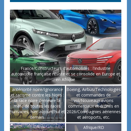
France/Constructeurs d’automobiles : l'industrie
automobile française résiste et se consolide en Europe et
en Afrique
Science/Races humaines et
Monde/Aviation civile,
antériorité noire/Ignorance
Boeing, Airbus/Technologies
et racisme contre les Noirs :
et commandes de
la race noire demeure la
vol/Nouveaux avions
mère de toutes les races
commerciaux et drones en
humaines, hier aujourd'hui et
2026/Compagnies aériennes
demain
et aéroports, etc.
Afrique/RD