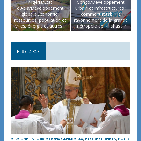
Nigéria/État
Congo/Développement
d'Abia/Développement
urbain et infrastructures :
global : Économie,
comment rétablir le
ressources, population et
rayonnement de la grande
villes, énergie et autres...
métropole de Kinshasa ?
POUR LA PAIX
A LA UNE
,
INFORMATIONS GENERALES
,
NOTRE OPINION
,
POUR