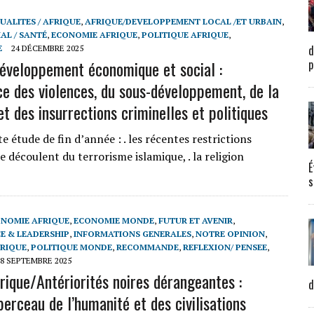
UALITES / AFRIQUE
,
AFRIQUE/DEVELOPPEMENT LOCAL /ET URBAIN
,
AL / SANTÉ
,
ECONOMIE AFRIQUE
,
POLITIQUE AFRIQUE
,
d
E
24 DÉCEMBRE 2025
éveloppement économique et social :
p
ce des violences, du sous-développement, de la
t des insurrections criminelles et politiques
e étude de fin d’année : . les récentes restrictions
 découlent du terrorisme islamique, . la religion
É
s
NOMIE AFRIQUE
,
ECONOMIE MONDE
,
FUTUR ET AVENIR
,
 & LEADERSHIP
,
INFORMATIONS GENERALES
,
NOTRE OPINION
,
FRIQUE
,
POLITIQUE MONDE
,
RECOMMANDE
,
REFLEXION/ PENSEE
,
8 SEPTEMBRE 2025
ique/Antériorités noires dérangeantes :
d
 berceau de l’humanité et des civilisations