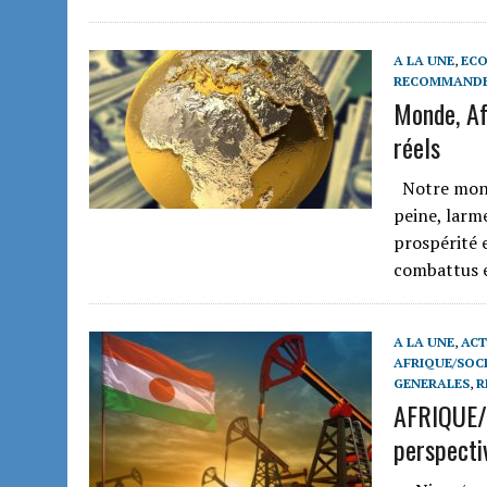
A LA UNE
,
ECO
RECOMMAND
Monde, Af
réels
Notre monde
peine, larme
prospérité 
combattus e
A LA UNE
,
ACT
AFRIQUE/SOCI
GENERALES
,
R
AFRIQUE/
perspecti