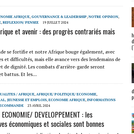
NOMIE AFRIQUE
,
GOUVERNANCE & LEADERSHIP
,
NOTRE OPINION
,
E
,
REFLEXION/ PENSEE
19 JUILLET 2024
rique et avenir : des progrès contrariés mais
h
d
(
 se fortifie et notre Afrique bouge également, avec
s et difficultés, mais elle avance vers des lendemains de
et de dignité. Les combats d’arrière-garde seront
t battus. Et les…
d
UALITES / AFRIQUE
,
AFRIQUE/ POLITIQUE/ ECONOMIE
,
p
AL, JEUNESSE ET EMPLOIS
,
ECONOMIE AFRIQUE
,
INFORMATIONS
ECOMMANDE
23 AVRIL 2024
 ECONOMIE/ DEVELOPPEMENT : les
ves économiques et sociales sont bonnes