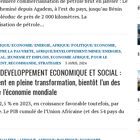
emière commercialisation de pétrole brut en janvier : Le
é
cheminé depuis Agadem, à l’est du pays, jusqu’au Bénin
oléoduc de près de 2 000 kilomètres. La
isation de pétrole…
IQUE/ ECONOMIE/ ENERGIE
,
AFRIQUE/ POLITIQUE/ ECONOMIE
,
TRE LA PAUVRETE
,
AFRIQUE/DEVELOPPEMENT/MINES/ ENERGIES
,
s
AL, JEUNESSE ET EMPLOIS
,
ECONOMIE AFRIQUE
,
POUR LE
ENT
,
RECOMMANDE
,
STRATEGIES
5 AVRIL 2024
DEVELOPPEMENT ECONOMIQUE ET SOCIAL :
nt en pleine transformation, bientôt l’un des
e l’économie mondiale
s
2,5 % en 2023, en croissance favorable toutefois, par
 Le PIB cumulé de l’Union Africaine (et des 54 pays du
UALITES / AFRIQUE
,
AFRIQUE/ POLITIQUE/ ECONOMIE
,