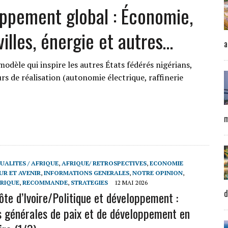
oppement global : Économie,
villes, énergie et autres…
a
odèle qui inspire les autres États fédérés nigérians,
rs de réalisation (autonomie électrique, raffinerie
m
UALITES / AFRIQUE
,
AFRIQUE/ RETROSPECTIVES
,
ECONOMIE
UR ET AVENIR
,
INFORMATIONS GENERALES
,
NOTRE OPINION
,
FRIQUE
,
RECOMMANDE
,
STRATEGIES
12 MAI 2026
d
ôte d’Ivoire/Politique et développement :
s générales de paix et de développement en