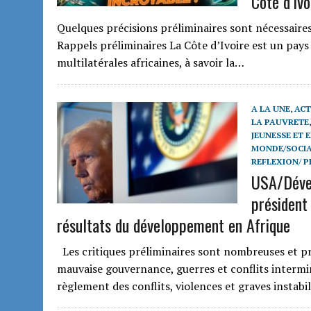
Côte d’Ivo
Quelques précisions préliminaires sont nécessaire
Rappels préliminaires La Côte d’Ivoire est un pay
multilatérales africaines, à savoir la…
A LA UNE
,
ACT
LA PAUVRETE
JEUNESSE ET 
MONDE/SOCIA
REFLEXION/ P
USA/Dével
président
résultats du développement en Afrique
Les critiques préliminaires sont nombreuses et pré
mauvaise gouvernance, guerres et conflits intermin
règlement des conflits, violences et graves instabi