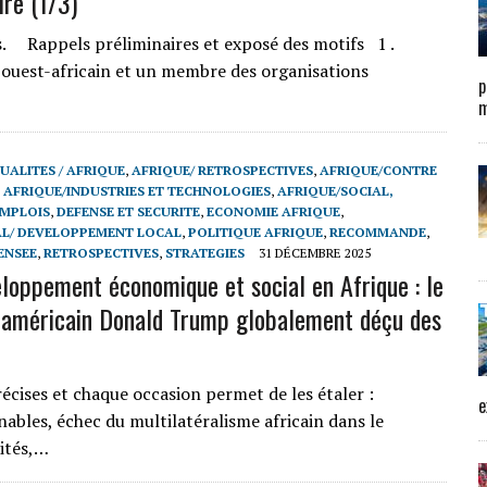
ire (1/3)
s. Rappels préliminaires et exposé des motifs 1 .
s ouest-africain et un membre des organisations
p
m
UALITES / AFRIQUE
,
AFRIQUE/ RETROSPECTIVES
,
AFRIQUE/CONTRE
,
AFRIQUE/INDUSTRIES ET TECHNOLOGIES
,
AFRIQUE/SOCIAL,
EMPLOIS
,
DEFENSE ET SECURITE
,
ECONOMIE AFRIQUE
,
L/ DEVELOPPEMENT LOCAL
,
POLITIQUE AFRIQUE
,
RECOMMANDE
,
ENSEE
,
RETROSPECTIVES
,
STRATEGIES
31 DÉCEMBRE 2025
oppement économique et social en Afrique : le
 américain Donald Trump globalement déçu des
cises et chaque occasion permet de les étaler :
e
ables, échec du multilatéralisme africain dans le
lités,…