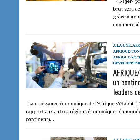
« Niger/ pr
brut sera a
grâce à un 
commercial
A LA UNE
,
AFR
AFRIQUE/CON
AFRIQUE/SOCI
DEVELOPPEM
AFRIQUE/
un contine
leaders d
La croissance économique de l’Afrique s’établit à 
rapport aux autres régions économiques du monde.
continent)…
A LA UNE
,
ACT