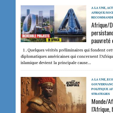
A LA UNE
,
ACT
AFRIQUE/SOCI
RECOMMAND
Afrique/D
persistan
pauvreté e
1 . Quelques vérités préliminaires qui fondent cett
diplomatiques américaines qui concernent l’Afrique
islamique devient la principale cause…
A LA UNE
,
ECO
GOUVERNANCE
POLITIQUE A
STRATEGIES
Monde/Afr
l’Afrique,