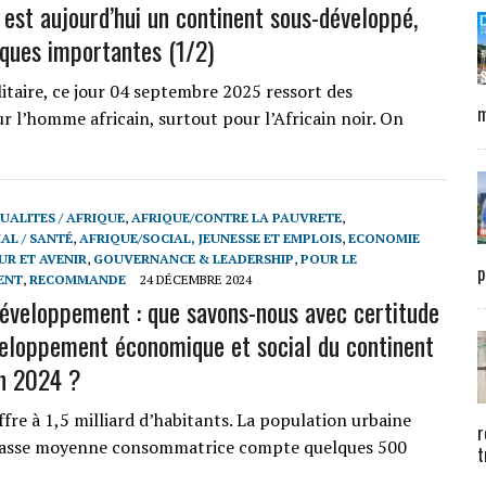
 est aujourd’hui un continent sous-développé,
iques importantes (1/2)
aire, ce jour 04 septembre 2025 ressort des
m
 l’homme africain, surtout pour l’Africain noir. On
UALITES / AFRIQUE
,
AFRIQUE/CONTRE LA PAUVRETE
,
AL / SANTÉ
,
AFRIQUE/SOCIAL, JEUNESSE ET EMPLOIS
,
ECONOMIE
UR ET AVENIR
,
GOUVERNANCE & LEADERSHIP
,
POUR LE
p
ENT
,
RECOMMANDE
24 DÉCEMBRE 2024
éveloppement : que savons-nous avec certitude
veloppement économique et social du continent
en 2024 ?
ffre à 1,5 milliard d’habitants. La population urbaine
r
la classe moyenne consommatrice compte quelques 500
t