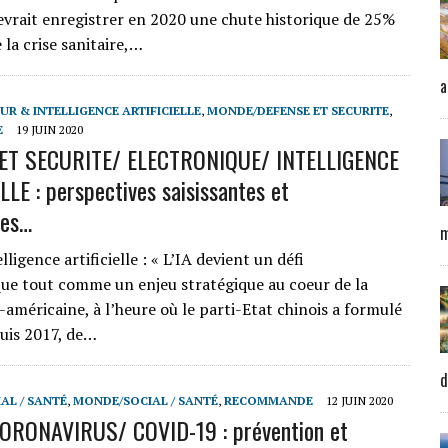
vrait enregistrer en 2020 une chute historique de 25%
 la crise sanitaire,…
a
UR & INTELLIGENCE ARTIFICIELLE
,
MONDE/DEFENSE ET SECURITE
,
E
19 JUIN 2020
ET SECURITE/ ELECTRONIQUE/ INTELLIGENCE
LLE : perspectives saisissantes et
tes…
m
lligence artificielle : « L’IA devient un défi
ue tout comme un enjeu stratégique au coeur de la
o-américaine, à l’heure où le parti-Etat chinois a formulé
puis 2017, de…
d
AL / SANTÉ
,
MONDE/SOCIAL / SANTÉ
,
RECOMMANDE
12 JUIN 2020
ORONAVIRUS/ COVID-19 : prévention et