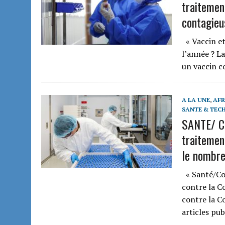
traitemen
contagieu
« Vaccin et
l’année ? L
un vaccin c
A LA UNE
,
AFR
SANTE & TEC
SANTE/ C
traitement
le nombre
« Santé/Covi
contre la C
contre la Co
articles pub