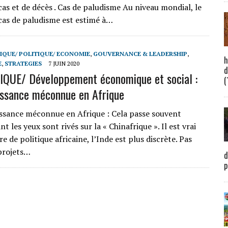
as et de décès . Cas de paludisme Au niveau mondial, le
as de paludisme est estimé à…
IQUE/ POLITIQUE/ ECONOMIE
,
GOUVERNANCE & LEADERSHIP
,
h
E
,
STRATEGIES
7 JUIN 2020
d
QUE/ Développement économique et social :
(
uissance méconnue en Afrique
ssance méconnue en Afrique : Cela passe souvent
nt les yeux sont rivés sur la « Chinafrique ». Il est vrai
e de politique africaine, l’Inde est plus discrète. Pas
projets…
d
p