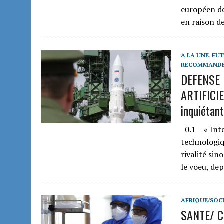
européen de
en raison de
A LA UNE
,
FUT
RECOMMAND
DEFENSE 
ARTIFICIE
inquiétan
0.1 – « Inte
technologiq
rivalité sin
le voeu, de
AFRIQUE/SOCI
SANTE/ C