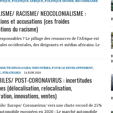
ITIQUE
,
POLITIQUE AFRIQUE
,
POLITIQUE MONDE
,
RECOMMANDE
ISME/ RACISME/ NEOCOLONIALISME :
e
ions et accusations (ces froides
tions du racisme)
esponsables ? Le pillage des ressources de l’Afrique est
les occidentales, des dirigeants et médias africains. Le
n
a
DE/TECHNOLOGIES/ INDUSTRIES
,
POUR LE DEVELOPPEMENT
,
E
,
STRATEGIES
24 JUIN 2020
LES/ POST-CORONAVIRUS : incertitudes
es (délocalisation, relocalisation,
ation, innovations, ventes)
e
e/ Europe/ Coronavirus/ vers une chute record de 25%
automobile européen en 2020 : Le marché automobile