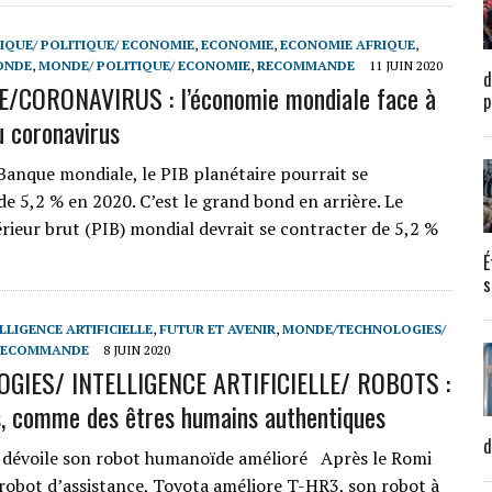
IQUE/ POLITIQUE/ ECONOMIE
,
ECONOMIE
,
ECONOMIE AFRIQUE
,
ONDE
,
MONDE/ POLITIQUE/ ECONOMIE
,
RECOMMANDE
11 JUIN 2020
d
/CORONAVIRUS : l’économie mondiale face à
p
u coronavirus
Banque mondiale, le PIB planétaire pourrait se
de 5,2 % en 2020. C’est le grand bond en arrière. Le
érieur brut (PIB) mondial devrait se contracter de 5,2 %
É
s
LLIGENCE ARTIFICIELLE
,
FUTUR ET AVENIR
,
MONDE/TECHNOLOGIES/
RECOMMANDE
8 JUIN 2020
GIES/ INTELLIGENCE ARTIFICIELLE/ ROBOTS :
s, comme des êtres humains authentiques
d
 dévoile son robot humanoïde amélioré Après le Romi
 robot d’assistance, Toyota améliore T-HR3, son robot à