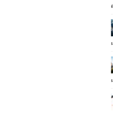
é
s
s