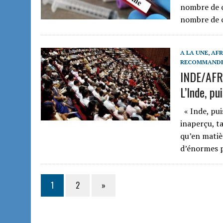
nombre de c
nombre de c
A LA UNE
,
AFR
RECOMMAND
INDE/AFRI
L’Inde, p
« Inde, pui
inaperçu, ta
qu’en matièr
d’énormes 
1
2
»