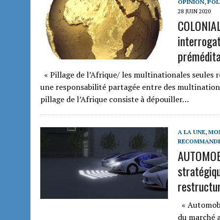
OPINION
,
POL
28 JUIN 2020
COLONIAL
interrogat
prémédita
« Pillage de l’Afrique/ les multinationales seules r
une responsabilité partagée entre des multinationa
pillage de l’Afrique consiste à dépouiller…
A LA UNE
,
MON
RECOMMAND
AUTOMOBI
stratégiqu
restructur
« Automobil
du marché 