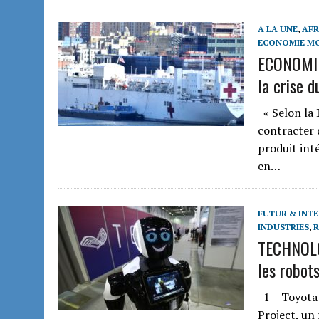
A LA UNE
,
AFR
ECONOMIE M
ECONOMIE
la crise d
« Selon la 
contracter 
produit int
en…
FUTUR & INTE
INDUSTRIES
,
TECHNOLO
les robot
1 – Toyota
Project, un