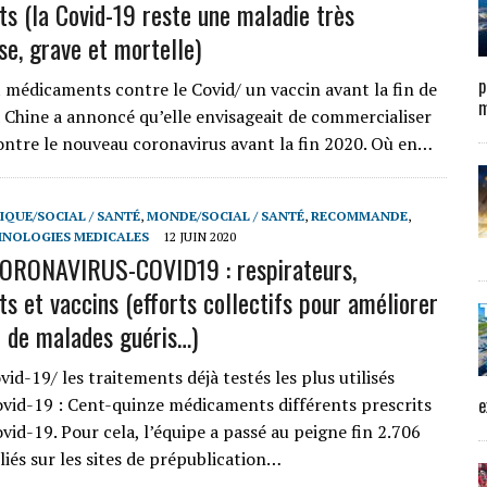
ts (la Covid-19 reste une maladie très
se, grave et mortelle)
p
 médicaments contre le Covid/ un vaccin avant la fin de
m
a Chine a annoncé qu’elle envisageait de commercialiser
ontre le nouveau coronavirus avant la fin 2020. Où en…
IQUE/SOCIAL / SANTÉ
,
MONDE/SOCIAL / SANTÉ
,
RECOMMANDE
,
HNOLOGIES MEDICALES
12 JUIN 2020
ORONAVIRUS-COVID19 : respirateurs,
s et vaccins (efforts collectifs pour améliorer
 de malades guéris…)
d-19/ les traitements déjà testés les plus utilisés
ovid-19 : Cent-quinze médicaments différents prescrits
e
vid-19. Pour cela, l’équipe a passé au peigne fin 2.706
liés sur les sites de prépublication…