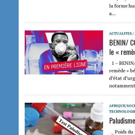
la forme hu
a…
ACTUALITES /
BENIN/ CO
le « remè
1 – BENIN/
remède » bé
d’état d’ur
notamment 
AFRIQUE/SOCI
TECHNOLOGIE
Paludisme 
_ Poids du 