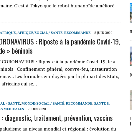
maine. C’est à Tokyo que le robot humanoïde amélioré
m
 AFRIQUE
,
AFRIQUE/SOCIAL / SANTÉ
,
RECOMMANDE
8 JUIN 2020
RONAVIRUS : Riposte à la pandémie Covid-19,
de » béninois
 CORONAVIRUS : Riposte à la pandémie Covid-19, le «
ninois Confinement général, couvre-feu, instauration
p
gence… Les formules employées par la plupart des Etats,
africains qui se…
AL / SANTÉ
,
MONDE/SOCIAL / SANTÉ
,
RECOMMANDE
,
SANTE &
S MEDICALES
7 JUIN 2020
: diagnostic, traitement, prévention, vaccins
r
t
paludisme au niveau mondial et régional : évolution du