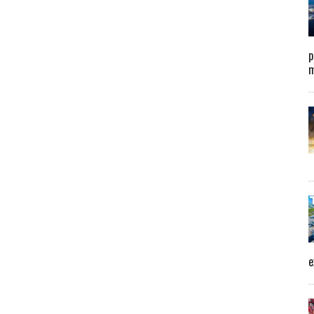
p
m
e