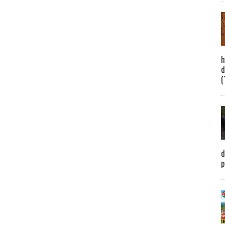
h
d
(
d
p