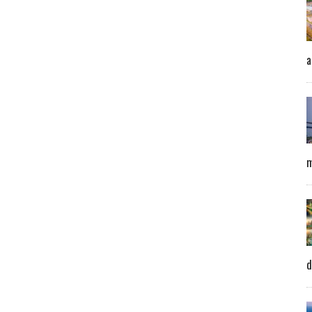
a
m
d