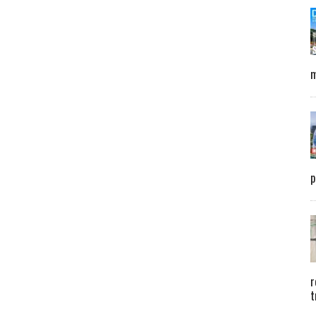
m
p
r
t