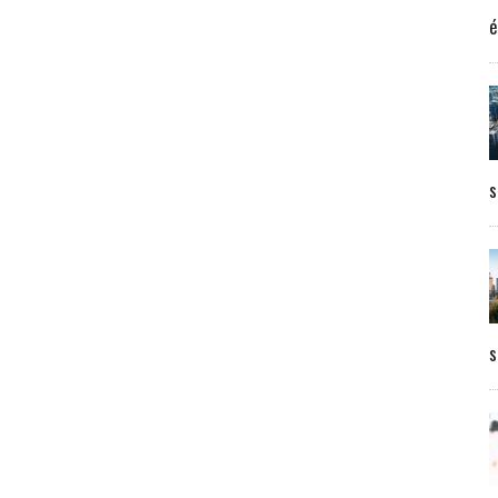
é
s
s