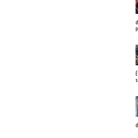
d
p
É
s
d