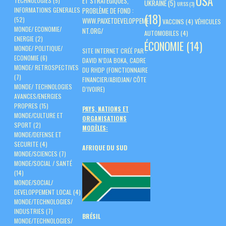
USA
ET STRATÉGIQUES,
TECHNOLOGIES
(5)
UKRAINE
(5)
URSS
(3)
PROBLÈME DE FOND :
INFORMATIONS GENERALES
(18)
(52)
WWW.PAIXETDEVELOPPEME
VACCINS
(4)
VÉHICULES
MONDE/ ECONOMIE/
NT.ORG/
AUTOMOBILES
(4)
ENERGIE
(2)
ÉCONOMIE
(14)
MONDE/ POLITIQUE/
SITE INTERNET CRÉÉ PAR :
ECONOMIE
(6)
DAVID N’DJA BOKA, CADRE
MONDE/ RETROSPECTIVES
DU RHDP (FONCTIONNAIRE
(7)
FINANCIER/ABIDJAN/ CÔTE
MONDE/ TECHNOLOGIES
D’IVOIRE)
AVANCES/ENERGIES
PROPRES
(15)
PAYS, NATIONS ET
MONDE/CULTURE ET
ORGANISATIONS
SPORT
(2)
MODÈLES:
MONDE/DEFENSE ET
SECURITE
(4)
AFRIQUE DU SUD
MONDE/SCIENCES
(7)
MONDE/SOCIAL / SANTÉ
(14)
MONDE/SOCIAL/
DEVELOPPEMENT LOCAL
(4)
MONDE/TECHNOLOGIES/
INDUSTRIES
(7)
BRÉSIL
MONDE/TECHNOLOGIES/