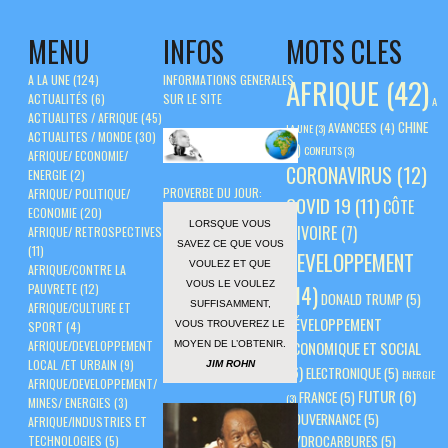
MENU
INFOS
MOTS CLES
A LA UNE
(124)
INFORMATIONS GENERALES
AFRIQUE
(42)
ACTUALITÉS
(6)
SUR LE SITE
A
ACTUALITES / AFRIQUE
(45)
CHINE
AVANCEES
(4)
LA UNE
(3)
ACTUALITES / MONDE
(30)
(5)
CONFLITS
(3)
AFRIQUE/ ECONOMIE/
CORONAVIRUS
(12)
ENERGIE
(2)
PROVERBE DU JOUR:
AFRIQUE/ POLITIQUE/
COVID 19
(11)
CÔTE
ECONOMIE
(20)
LORSQUE VOUS
D'IVOIRE
(7)
AFRIQUE/ RETROSPECTIVES
SAVEZ CE QUE VOUS
(11)
DEVELOPPEMENT
VOULEZ ET QUE
AFRIQUE/CONTRE LA
VOUS LE VOULEZ
PAUVRETE
(12)
(14)
DONALD TRUMP
(5)
SUFFISAMMENT,
AFRIQUE/CULTURE ET
DÉVELOPPEMENT
VOUS TROUVEREZ LE
SPORT
(4)
AFRIQUE/DEVELOPPEMENT
ÉCONOMIQUE ET SOCIAL
MOYEN DE L’OBTENIR.
LOCAL /ET URBAIN
(9)
JIM ROHN
(6)
ELECTRONIQUE
(5)
ENERGIE
AFRIQUE/DEVELOPPEMENT/
FUTUR
(6)
FRANCE
(5)
(3)
MINES/ ENERGIES
(3)
GOUVERNANCE
(5)
AFRIQUE/INDUSTRIES ET
HYDROCARBURES
(5)
TECHNOLOGIES
(5)