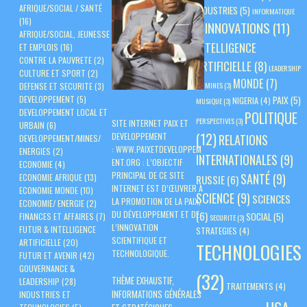
AFRIQUE/SOCIAL / SANTÉ
INDUSTRIES
(5)
INFORMATIQUE
(16)
INNOVATIONS
(11)
(3)
AFRIQUE/SOCIAL, JEUNESSE
INTELLIGENCE
ET EMPLOIS
(16)
CONTRE LA PAUVRETE
(2)
ARTIFICIELLE
(8)
LEADERSHIP
CULTURE ET SPORT
(2)
MONDE
(7)
(3)
MINES
(3)
DEFENSE ET SECURITE
(3)
PAIX
(5)
DEVELOPPEMENT
(5)
NIGERIA
(4)
MUSIQUE
(3)
DEVELOPPEMENT LOCAL ET
POLITIQUE
PERSPECTIVES
(3)
SITE INTERNET PAIX ET
URBAIN
(6)
(12)
DEVELOPPEMENT
RELATIONS
DEVELOPPEMENT/MINES/
:
WWW.PAIXETDEVELOPPEM
ENERGIES
(2)
INTERNATIONALES
(9)
ENT.ORG
: L’OBJECTIF
ECONOMIE
(4)
PRINCIPAL DE CE SITE
SANTÉ
(9)
ECONOMIE AFRIQUE
(13)
RUSSIE
(6)
INTERNET EST D’ŒUVRER À
ECONOMIE MONDE
(10)
SCIENCE
(9)
SCIENCES
LA PROMOTION DE LA PAIX,
ECONOMIE/ ENERGIE
(2)
DU DÉVELOPPEMENT ET DE
(6)
SOCIAL
(5)
FINANCES ET AFFAIRES
(7)
SECURITE
(3)
L’INNOVATION
FUTUR & INTELLIGENCE
STRATEGIES
(4)
SCIENTIFIQUE ET
ARTIFICIELLE
(20)
TECHNOLOGIES
TECHNOLOGIQUE.
FUTUR ET AVENIR
(42)
GOUVERNANCE &
(32)
THÈME EXHAUSTIF,
LEADERSHIP
(28)
TRAITEMENTS
(4)
INFORMATIONS GÉNÉRALES
INDUSTRIES ET