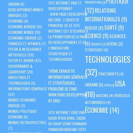
POLITIQUE
PERSPECTIVES
(3)
SITE INTERNET PAIX ET
URBAIN
(6)
(12)
DEVELOPPEMENT
RELATIONS
DEVELOPPEMENT/MINES/
:
WWW.PAIXETDEVELOPPEM
ENERGIES
(2)
INTERNATIONALES
(9)
ENT.ORG
: L’OBJECTIF
ECONOMIE
(4)
PRINCIPAL DE CE SITE
SANTÉ
(9)
ECONOMIE AFRIQUE
(13)
RUSSIE
(6)
INTERNET EST D’ŒUVRER À
ECONOMIE MONDE
(10)
SCIENCE
(9)
SCIENCES
LA PROMOTION DE LA PAIX,
ECONOMIE/ ENERGIE
(2)
DU DÉVELOPPEMENT ET DE
(6)
SOCIAL
(5)
FINANCES ET AFFAIRES
(7)
SECURITE
(3)
L’INNOVATION
FUTUR & INTELLIGENCE
STRATEGIES
(4)
SCIENTIFIQUE ET
ARTIFICIELLE
(20)
TECHNOLOGIES
TECHNOLOGIQUE.
FUTUR ET AVENIR
(42)
GOUVERNANCE &
(32)
THÈME EXHAUSTIF,
LEADERSHIP
(28)
TRAITEMENTS
(4)
INFORMATIONS GÉNÉRALES
INDUSTRIES ET
USA
ET STRATÉGIQUES,
TECHNOLOGIES
(5)
UKRAINE
(5)
URSS
(3)
PROBLÈME DE FOND :
INFORMATIONS GENERALES
(18)
(52)
WWW.PAIXETDEVELOPPEME
VACCINS
(4)
VÉHICULES
MONDE/ ECONOMIE/
NT.ORG/
AUTOMOBILES
(4)
ENERGIE
(2)
ÉCONOMIE
(14)
MONDE/ POLITIQUE/
SITE INTERNET CRÉÉ PAR :
ECONOMIE
(6)
DAVID N’DJA BOKA, CADRE
MONDE/ RETROSPECTIVES
DU RHDP (FONCTIONNAIRE
(7)
FINANCIER/ABIDJAN/ CÔTE