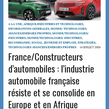
A LA UNE
,
AFRIQUE/INDUSTRIES ET TECHNOLOGIES
,
INFORMATIONS GENERALES
,
MONDE/ TECHNOLOGIES
AVANCES/ENERGIES PROPRES
,
MONDE/TECHNOLOGIES/
INDUSTRIES
,
MONDE/TECHNOLOGIES/ INDUSTRIES
,
RECOMMANDE
,
SOCIAL, JEUNESSE ET EMPLOIS
,
STRATEGIES
,
TECHNOLOGIES AVANCEES/ENERGIES PROPRES
14 JUILLET 2026
France/Constructeurs
d’automobiles : l’industrie
automobile française
résiste et se consolide en
Europe et en Afrique