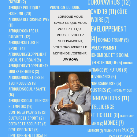
CORONAVIRUS
(12)
ENERGIE
(2)
PROVERBE DU JOUR:
AFRIQUE/ POLITIQUE/
COVID 19
(11)
CÔTE
ECONOMIE
(20)
LORSQUE VOUS
D'IVOIRE
(7)
AFRIQUE/ RETROSPECTIVES
SAVEZ CE QUE VOUS
(11)
DEVELOPPEMENT
VOULEZ ET QUE
AFRIQUE/CONTRE LA
VOUS LE VOULEZ
PAUVRETE
(12)
(14)
DONALD TRUMP
(5)
SUFFISAMMENT,
AFRIQUE/CULTURE ET
DÉVELOPPEMENT
VOUS TROUVEREZ LE
SPORT
(4)
AFRIQUE/DEVELOPPEMENT
ÉCONOMIQUE ET SOCIAL
MOYEN DE L’OBTENIR.
LOCAL /ET URBAIN
(9)
JIM ROHN
(6)
ELECTRONIQUE
(5)
ENERGIE
AFRIQUE/DEVELOPPEMENT/
FUTUR
(6)
FRANCE
(5)
(3)
MINES/ ENERGIES
(3)
GOUVERNANCE
(5)
AFRIQUE/INDUSTRIES ET
HYDROCARBURES
(5)
TECHNOLOGIES
(5)
AFRIQUE/SOCIAL / SANTÉ
INDUSTRIES
(5)
INFORMATIQUE
(16)
INNOVATIONS
(11)
(3)
AFRIQUE/SOCIAL, JEUNESSE
INTELLIGENCE
ET EMPLOIS
(16)
CONTRE LA PAUVRETE
(2)
ARTIFICIELLE
(8)
LEADERSHIP
CULTURE ET SPORT
(2)
MONDE
(7)
(3)
MINES
(3)
DEFENSE ET SECURITE
(3)
PAIX
(5)
DEVELOPPEMENT
(5)
NIGERIA
(4)
MUSIQUE
(3)
DEVELOPPEMENT LOCAL ET