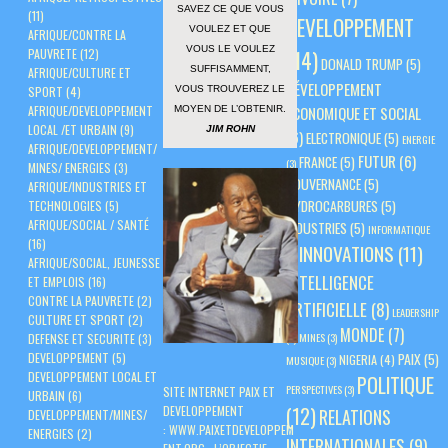
SAVEZ CE QUE VOUS
(11)
DEVELOPPEMENT
VOULEZ ET QUE
AFRIQUE/CONTRE LA
VOUS LE VOULEZ
PAUVRETE
(12)
(14)
DONALD TRUMP
(5)
SUFFISAMMENT,
AFRIQUE/CULTURE ET
DÉVELOPPEMENT
VOUS TROUVEREZ LE
SPORT
(4)
AFRIQUE/DEVELOPPEMENT
ÉCONOMIQUE ET SOCIAL
MOYEN DE L’OBTENIR.
LOCAL /ET URBAIN
(9)
JIM ROHN
(6)
ELECTRONIQUE
(5)
ENERGIE
AFRIQUE/DEVELOPPEMENT/
FUTUR
(6)
FRANCE
(5)
(3)
MINES/ ENERGIES
(3)
GOUVERNANCE
(5)
AFRIQUE/INDUSTRIES ET
HYDROCARBURES
(5)
TECHNOLOGIES
(5)
AFRIQUE/SOCIAL / SANTÉ
INDUSTRIES
(5)
INFORMATIQUE
(16)
INNOVATIONS
(11)
(3)
AFRIQUE/SOCIAL, JEUNESSE
INTELLIGENCE
ET EMPLOIS
(16)
CONTRE LA PAUVRETE
(2)
ARTIFICIELLE
(8)
LEADERSHIP
CULTURE ET SPORT
(2)
MONDE
(7)
(3)
MINES
(3)
DEFENSE ET SECURITE
(3)
PAIX
(5)
DEVELOPPEMENT
(5)
NIGERIA
(4)
MUSIQUE
(3)
DEVELOPPEMENT LOCAL ET
POLITIQUE
PERSPECTIVES
(3)
SITE INTERNET PAIX ET
URBAIN
(6)
(12)
DEVELOPPEMENT
RELATIONS
DEVELOPPEMENT/MINES/
:
WWW.PAIXETDEVELOPPEM
ENERGIES
(2)
INTERNATIONALES
(9)