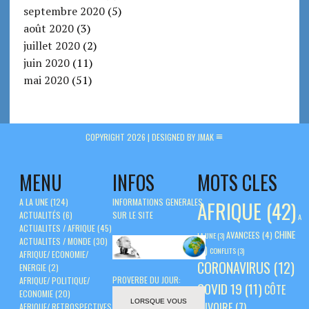
septembre 2020
(5)
août 2020
(3)
juillet 2020
(2)
juin 2020
(11)
mai 2020
(51)
COPYRIGHT 2026 |
DESIGNED BY JMAK
MENU
INFOS
MOTS CLES
A LA UNE
(124)
INFORMATIONS GENERALES
AFRIQUE
(42)
ACTUALITÉS
(6)
SUR LE SITE
A
ACTUALITES / AFRIQUE
(45)
CHINE
AVANCEES
(4)
LA UNE
(3)
ACTUALITES / MONDE
(30)
(5)
CONFLITS
(3)
AFRIQUE/ ECONOMIE/
CORONAVIRUS
(12)
ENERGIE
(2)
PROVERBE DU JOUR:
AFRIQUE/ POLITIQUE/
COVID 19
(11)
CÔTE
ECONOMIE
(20)
LORSQUE VOUS
D'IVOIRE
(7)
AFRIQUE/ RETROSPECTIVES