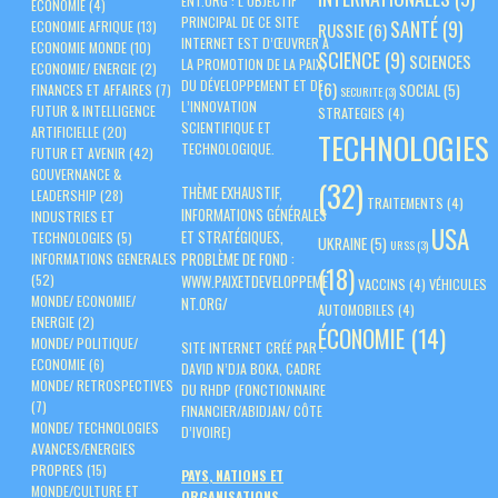
ENT.ORG
: L’OBJECTIF
ECONOMIE
(4)
PRINCIPAL DE CE SITE
SANTÉ
(9)
ECONOMIE AFRIQUE
(13)
RUSSIE
(6)
INTERNET EST D’ŒUVRER À
ECONOMIE MONDE
(10)
SCIENCE
(9)
SCIENCES
LA PROMOTION DE LA PAIX,
ECONOMIE/ ENERGIE
(2)
DU DÉVELOPPEMENT ET DE
(6)
SOCIAL
(5)
FINANCES ET AFFAIRES
(7)
SECURITE
(3)
L’INNOVATION
FUTUR & INTELLIGENCE
STRATEGIES
(4)
SCIENTIFIQUE ET
ARTIFICIELLE
(20)
TECHNOLOGIES
TECHNOLOGIQUE.
FUTUR ET AVENIR
(42)
GOUVERNANCE &
(32)
THÈME EXHAUSTIF,
LEADERSHIP
(28)
TRAITEMENTS
(4)
INFORMATIONS GÉNÉRALES
INDUSTRIES ET
USA
ET STRATÉGIQUES,
TECHNOLOGIES
(5)
UKRAINE
(5)
URSS
(3)
PROBLÈME DE FOND :
INFORMATIONS GENERALES
(18)
(52)
WWW.PAIXETDEVELOPPEME
VACCINS
(4)
VÉHICULES
MONDE/ ECONOMIE/
NT.ORG/
AUTOMOBILES
(4)
ENERGIE
(2)
ÉCONOMIE
(14)
MONDE/ POLITIQUE/
SITE INTERNET CRÉÉ PAR :
ECONOMIE
(6)
DAVID N’DJA BOKA, CADRE
MONDE/ RETROSPECTIVES
DU RHDP (FONCTIONNAIRE
(7)
FINANCIER/ABIDJAN/ CÔTE
MONDE/ TECHNOLOGIES
D’IVOIRE)
AVANCES/ENERGIES
PROPRES
(15)
PAYS, NATIONS ET
MONDE/CULTURE ET
ORGANISATIONS