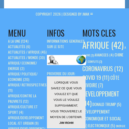
COPYRIGHT 2026 |
DESIGNED BY JMAK
MENU
INFOS
MOTS CLES
A LA UNE
(124)
INFORMATIONS GENERALES
AFRIQUE
(42)
ACTUALITÉS
(6)
SUR LE SITE
A
ACTUALITES / AFRIQUE
(45)
CHINE
AVANCEES
(4)
LA UNE
(3)
ACTUALITES / MONDE
(30)
(5)
CONFLITS
(3)
AFRIQUE/ ECONOMIE/
CORONAVIRUS
(12)
ENERGIE
(2)
PROVERBE DU JOUR:
AFRIQUE/ POLITIQUE/
COVID 19
(11)
CÔTE
ECONOMIE
(20)
LORSQUE VOUS
D'IVOIRE
(7)
AFRIQUE/ RETROSPECTIVES
SAVEZ CE QUE VOUS
(11)
DEVELOPPEMENT
VOULEZ ET QUE
AFRIQUE/CONTRE LA
VOUS LE VOULEZ
PAUVRETE
(12)
(14)
DONALD TRUMP
(5)
SUFFISAMMENT,
AFRIQUE/CULTURE ET
DÉVELOPPEMENT
VOUS TROUVEREZ LE
SPORT
(4)
AFRIQUE/DEVELOPPEMENT
ÉCONOMIQUE ET SOCIAL
MOYEN DE L’OBTENIR.
LOCAL /ET URBAIN
(9)
JIM ROHN
(6)
ELECTRONIQUE
(5)
ENERGIE
AFRIQUE/DEVELOPPEMENT/