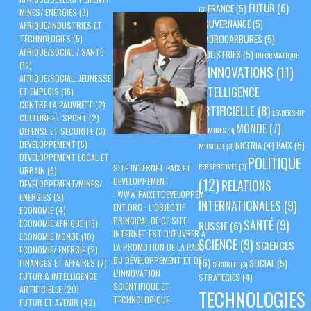
FUTUR
(6)
FRANCE
(5)
(3)
MINES/ ENERGIES
(3)
GOUVERNANCE
(5)
AFRIQUE/INDUSTRIES ET
HYDROCARBURES
(5)
TECHNOLOGIES
(5)
AFRIQUE/SOCIAL / SANTÉ
INDUSTRIES
(5)
INFORMATIQUE
(16)
INNOVATIONS
(11)
(3)
AFRIQUE/SOCIAL, JEUNESSE
INTELLIGENCE
ET EMPLOIS
(16)
CONTRE LA PAUVRETE
(2)
ARTIFICIELLE
(8)
LEADERSHIP
CULTURE ET SPORT
(2)
MONDE
(7)
(3)
MINES
(3)
DEFENSE ET SECURITE
(3)
PAIX
(5)
DEVELOPPEMENT
(5)
NIGERIA
(4)
MUSIQUE
(3)
DEVELOPPEMENT LOCAL ET
POLITIQUE
PERSPECTIVES
(3)
SITE INTERNET PAIX ET
URBAIN
(6)
(12)
DEVELOPPEMENT
RELATIONS
DEVELOPPEMENT/MINES/
:
WWW.PAIXETDEVELOPPEM
ENERGIES
(2)
INTERNATIONALES
(9)
ENT.ORG
: L’OBJECTIF
ECONOMIE
(4)
PRINCIPAL DE CE SITE
SANTÉ
(9)
ECONOMIE AFRIQUE
(13)
RUSSIE
(6)
INTERNET EST D’ŒUVRER À
ECONOMIE MONDE
(10)
SCIENCE
(9)
SCIENCES
LA PROMOTION DE LA PAIX,
ECONOMIE/ ENERGIE
(2)
DU DÉVELOPPEMENT ET DE
(6)
SOCIAL
(5)
FINANCES ET AFFAIRES
(7)
SECURITE
(3)
L’INNOVATION
FUTUR & INTELLIGENCE
STRATEGIES
(4)
SCIENTIFIQUE ET
ARTIFICIELLE
(20)
TECHNOLOGIES
TECHNOLOGIQUE.
FUTUR ET AVENIR
(42)