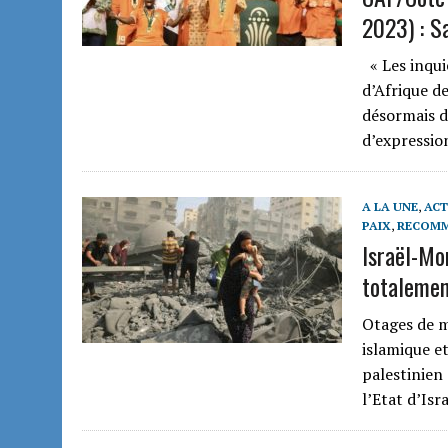
2023) : S
« Les inqui
d’Afrique d
désormais d
d’expressio
A LA UNE
,
ACT
PAIX
,
RECOM
Israël-Mo
totalemen
Otages de m
islamique e
palestinien
l’Etat d’Isr