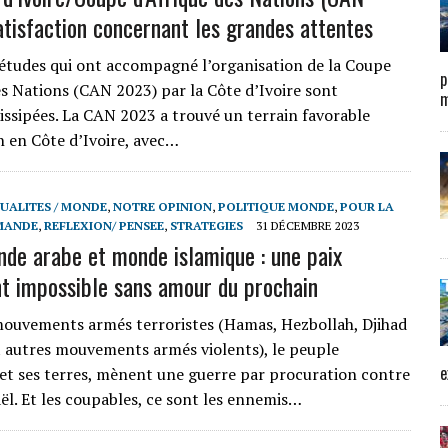
atisfaction concernant les grandes attentes
études qui ont accompagné l’organisation de la Coupe
p
es Nations (CAN 2023) par la Côte d’Ivoire sont
m
issipées. La CAN 2023 a trouvé un terrain favorable
n en Côte d’Ivoire, avec…
UALITES / MONDE
,
NOTRE OPINION
,
POLITIQUE MONDE
,
POUR LA
MANDE
,
REFLEXION/ PENSEE
,
STRATEGIES
31 DÉCEMBRE 2023
nde arabe et monde islamique : une paix
t impossible sans amour du prochain
ouvements armés terroristes (Hamas, Hezbollah, Djihad
t autres mouvements armés violents), le peuple
e
 et ses terres, mènent une guerre par procuration contre
aël. Et les coupables, ce sont les ennemis…