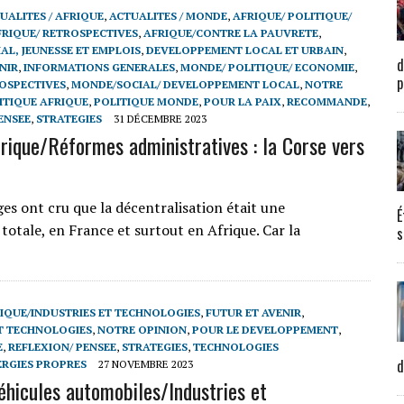
UALITES / AFRIQUE
,
ACTUALITES / MONDE
,
AFRIQUE/ POLITIQUE/
FRIQUE/ RETROSPECTIVES
,
AFRIQUE/CONTRE LA PAUVRETE
,
AL, JEUNESSE ET EMPLOIS
,
DEVELOPPEMENT LOCAL ET URBAIN
,
d
NIR
,
INFORMATIONS GENERALES
,
MONDE/ POLITIQUE/ ECONOMIE
,
p
OSPECTIVES
,
MONDE/SOCIAL/ DEVELOPPEMENT LOCAL
,
NOTRE
ITIQUE AFRIQUE
,
POLITIQUE MONDE
,
POUR LA PAIX
,
RECOMMANDE
,
ENSEE
,
STRATEGIES
31 DÉCEMBRE 2023
rique/Réformes administratives : la Corse vers
ges ont cru que la décentralisation était une
É
 totale, en France et surtout en Afrique. Car la
s
IQUE/INDUSTRIES ET TECHNOLOGIES
,
FUTUR ET AVENIR
,
ET TECHNOLOGIES
,
NOTRE OPINION
,
POUR LE DEVELOPPEMENT
,
E
,
REFLEXION/ PENSEE
,
STRATEGIES
,
TECHNOLOGIES
d
ERGIES PROPRES
27 NOVEMBRE 2023
éhicules automobiles/Industries et