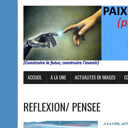
ACCUEIL
A LA UNE
ACTUALITES EN IMAGES
E
REFLEXION/ PENSEE
A LA UNE
,
ACT