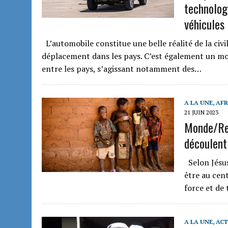
technologi
véhicules
L’automobile constitue une belle réalité de la civi
déplacement dans les pays. C’est également un m
entre les pays, s’agissant notamment des…
A LA UNE
,
AFR
21 JUIN 2023
Monde/Rel
découlent
Selon Jésus
être au cent
force et de 
A LA UNE
,
ACT