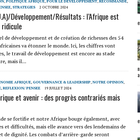
ON
,
POLITIQUE AFRIQUE
,
POUR LE DEVELOPPEMENT
,
RECOMMANDE
,
ENSEE
,
STRATEGIES
2 OCTOBRE 2024
U.A)/Développement/Résultats : l’Afrique est
e
 ridicule
l de développement et de création de richesses des 54
ricaines va étonner le monde. Ici, les chiffres vont
tes, le travail de développement est encore au stade
e, mais il…
n
a
NOMIE AFRIQUE
,
GOUVERNANCE & LEADERSHIP
,
NOTRE OPINION
,
E
,
REFLEXION/ PENSEE
19 JUILLET 2024
rique et avenir : des progrès contrariés mais
 se fortifie et notre Afrique bouge également, avec
e
s et difficultés, mais elle avance vers des lendemains de
et de dignité. Les combats d’arrière-garde seront