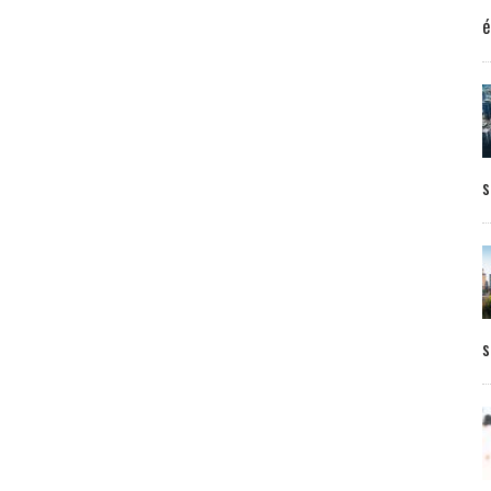
é
s
s