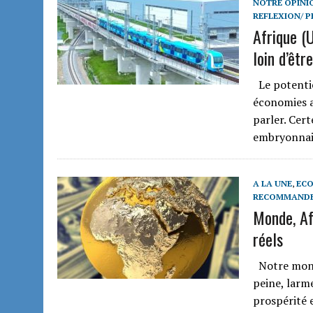
NOTRE OPINI
REFLEXION/ P
Afrique (
loin d’être
Le potentie
économies af
parler. Cer
embryonnair
A LA UNE
,
ECO
RECOMMAND
Monde, Af
réels
Notre monde
peine, larme
prospérité 