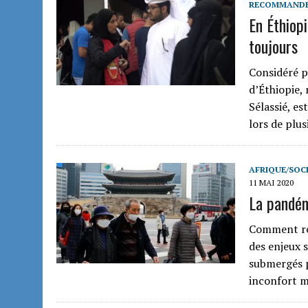
RECOMMAND
En Éthiopi
toujours
Considéré p
d’Éthiopie,
Sélassié, es
lors de plu
AFRIQUE/SOCI
11 MAI 2020
La pandém
Comment réf
des enjeux s
submergés p
inconfort m