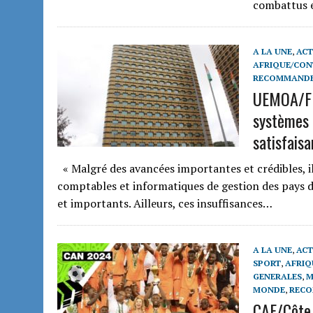
combattus e
A LA UNE
,
ACT
AFRIQUE/CON
RECOMMAND
UEMOA/F
systèmes 
satisfaisa
« Malgré des avancées importantes et crédibles, il
comptables et informatiques de gestion des pays d
et importants. Ailleurs, ces insuffisances…
A LA UNE
,
ACT
SPORT
,
AFRIQ
GENERALES
,
M
MONDE
,
REC
CAF/Côte 