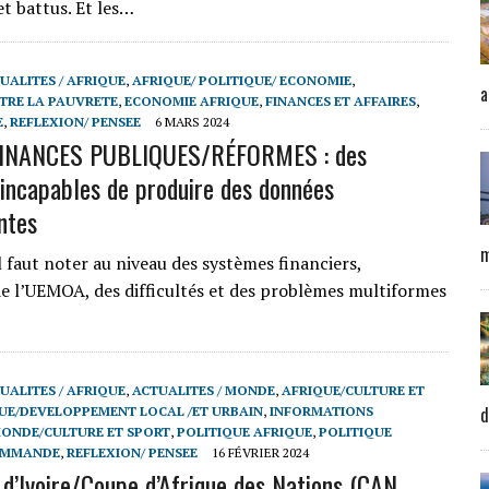
t battus. Et les…
UALITES / AFRIQUE
,
AFRIQUE/ POLITIQUE/ ECONOMIE
,
a
TRE LA PAUVRETE
,
ECONOMIE AFRIQUE
,
FINANCES ET AFFAIRES
,
E
,
REFLEXION/ PENSEE
6 MARS 2024
INANCES PUBLIQUES/RÉFORMES : des
incapables de produire des données
ntes
m
 faut noter au niveau des systèmes financiers,
e l’UEMOA, des difficultés et des problèmes multiformes
UALITES / AFRIQUE
,
ACTUALITES / MONDE
,
AFRIQUE/CULTURE ET
d
UE/DEVELOPPEMENT LOCAL /ET URBAIN
,
INFORMATIONS
ONDE/CULTURE ET SPORT
,
POLITIQUE AFRIQUE
,
POLITIQUE
OMMANDE
,
REFLEXION/ PENSEE
16 FÉVRIER 2024
d’Ivoire/Coupe d’Afrique des Nations (CAN