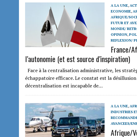
A LA UNE
,
ACT
ECONOMIE
,
A
AFRIQUE/SOCI
FUTUR ET AVE
MONDE/ RETR
OPINION
,
POL
REFLEXION/ P
France/Af
l’autonomie (et est source d’inspiration)
Face à la centralisation administrative, les stratè
échappatoire efficace. Le constat est la désillusion
décentralisation est incapable de…
A LA UNE
,
AFR
INDUSTRIES 
RECOMMAND
AVANCEES/EN
Afrique/V