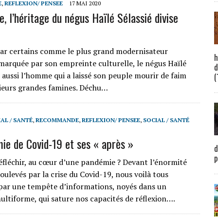
E
,
REFLEXION/ PENSEE
17 MAI 2020
e, l’héritage du négus Haïlé Sélassié divise
ar certains comme le plus grand modernisateur
h
 marquée par son empreinte culturelle, le négus Haïlé
d
t aussi l’homme qui a laissé son peuple mourir de faim
(
sieurs grandes famines. Déchu…
AL / SANTÉ
,
RECOMMANDE
,
REFLEXION/ PENSEE
,
SOCIAL / SANTÉ
ie de Covid-19 et ses « après »
d
p
léchir, au cœur d’une pandémie ? Devant l’énormité
oulevés par la crise du Covid-19, nous voilà tous
ar une tempête d’informations, noyés dans un
ultiforme, qui sature nos capacités de réflexion….