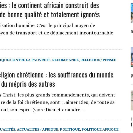
es : le continent africain construit des
 de bonne qualité et totalement ignorés
lisation humaine. C’est le principal moyen de
m
oyen de transport et de déplacement incontournable
IQUE/CONTRE LA PAUVRETE
,
RECOMMANDE
,
REFLEXION/ PENSEE
igion chrétienne : les souffrances du monde
p
 du mépris des autres
 Christ, les plus grands commandements, qui doivent
re de la foi chrétienne, sont : . aimer Dieu, de toute sa
tout son esprit (vivre Dieu et craindre…
r
t
UALITÉS
,
ACTUALITES / AFRIQUE
,
POLITIQUE
,
POLITIQUE AFRIQUE
,