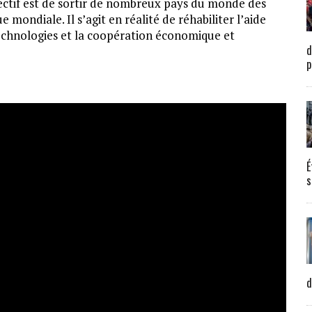
jectif est de sortir de nombreux pays du monde des
 mondiale. Il s’agit en réalité de réhabiliter l’aide
echnologies et la coopération économique et
d
p
É
s
d