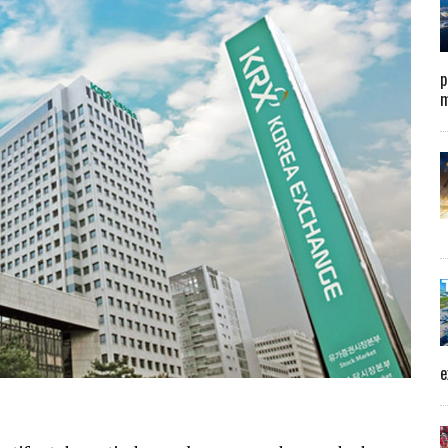
p
m
e