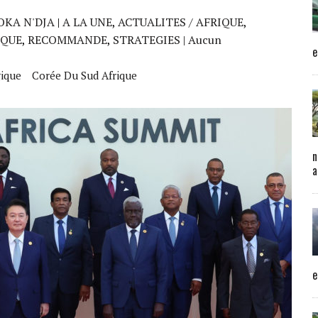
OKA N'DJA
|
A LA UNE
,
ACTUALITES / AFRIQUE
,
IQUE
,
RECOMMANDE
,
STRATEGIES
| Aucun
e
gique
Corée Du Sud Afrique
n
a
e