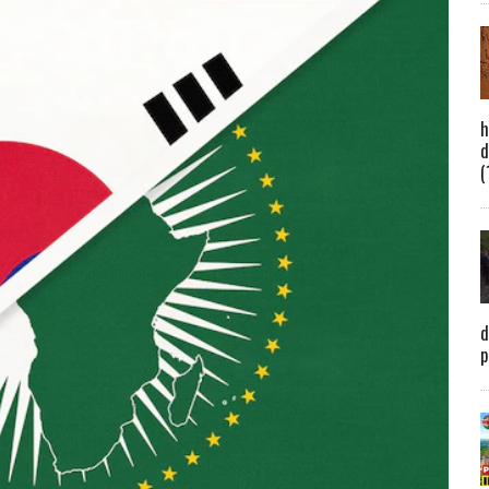
h
d
(
d
p