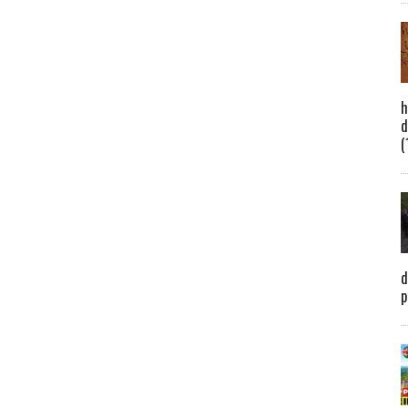
h
d
(
d
p