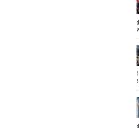
d
p
É
s
d