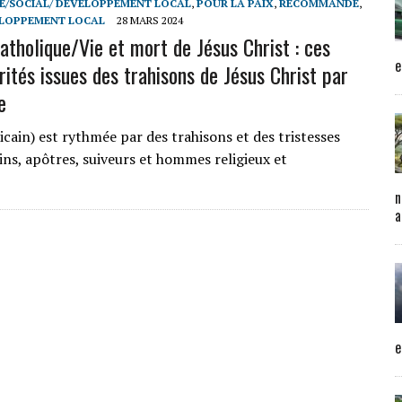
/SOCIAL/ DEVELOPPEMENT LOCAL
,
POUR LA PAIX
,
RECOMMANDE
,
ELOPPEMENT LOCAL
28 MARS 2024
atholique/Vie et mort de Jésus Christ : ces
e
rités issues des trahisons de Jésus Christ par
e
ricain) est rythmée par des trahisons et des tristesses
ins, apôtres, suiveurs et hommes religieux et
n
a
e