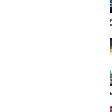
p
m
e