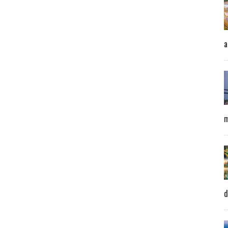
a
m
d