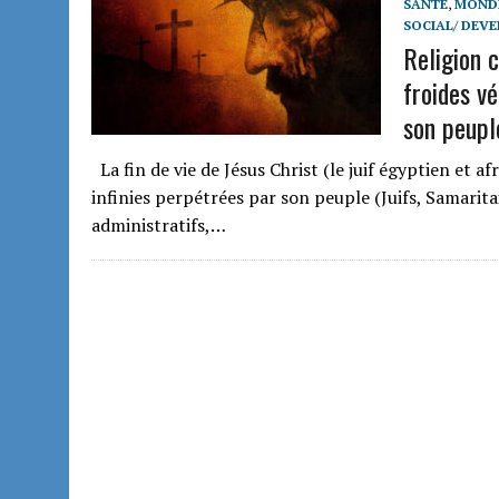
SANTÉ
,
MONDE
SOCIAL/ DEV
Religion c
froides vé
son peupl
La fin de vie de Jésus Christ (le juif égyptien et af
infinies perpétrées par son peuple (Juifs, Samarita
administratifs,…