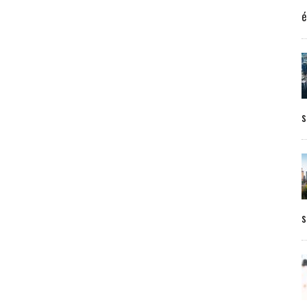
é
s
s