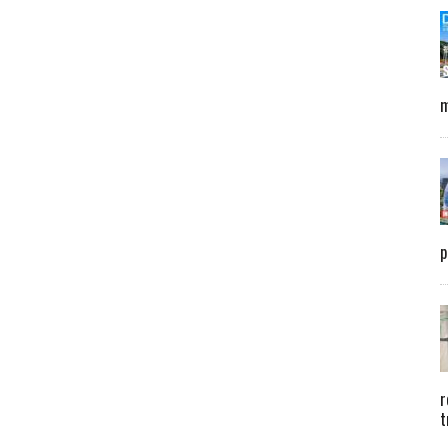
m
p
r
t