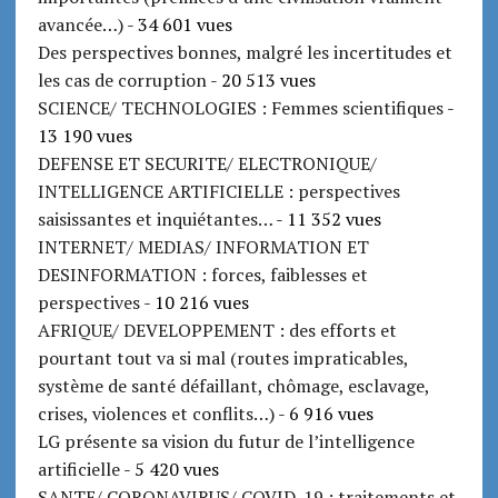
avancée…)
- 34 601 vues
Des perspectives bonnes, malgré les incertitudes et
les cas de corruption
- 20 513 vues
SCIENCE/ TECHNOLOGIES : Femmes scientifiques
-
13 190 vues
DEFENSE ET SECURITE/ ELECTRONIQUE/
INTELLIGENCE ARTIFICIELLE : perspectives
saisissantes et inquiétantes…
- 11 352 vues
INTERNET/ MEDIAS/ INFORMATION ET
DESINFORMATION : forces, faiblesses et
perspectives
- 10 216 vues
AFRIQUE/ DEVELOPPEMENT : des efforts et
pourtant tout va si mal (routes impraticables,
système de santé défaillant, chômage, esclavage,
crises, violences et conflits…)
- 6 916 vues
LG présente sa vision du futur de l’intelligence
artificielle
- 5 420 vues
SANTE/ CORONAVIRUS/ COVID-19 : traitements et