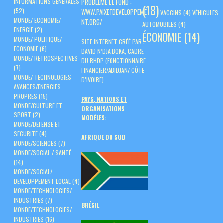
PROBLÈME DE FOND :
INFORMATIONS GENERALES
(18)
(52)
WWW.PAIXETDEVELOPPEME
VACCINS
(4)
VÉHICULES
MONDE/ ECONOMIE/
NT.ORG/
AUTOMOBILES
(4)
ENERGIE
(2)
ÉCONOMIE
(14)
MONDE/ POLITIQUE/
SITE INTERNET CRÉÉ PAR :
ECONOMIE
(6)
DAVID N’DJA BOKA, CADRE
MONDE/ RETROSPECTIVES
DU RHDP (FONCTIONNAIRE
(7)
FINANCIER/ABIDJAN/ CÔTE
MONDE/ TECHNOLOGIES
D’IVOIRE)
AVANCES/ENERGIES
PROPRES
(15)
PAYS, NATIONS ET
MONDE/CULTURE ET
ORGANISATIONS
SPORT
(2)
MODÈLES:
MONDE/DEFENSE ET
SECURITE
(4)
AFRIQUE DU SUD
MONDE/SCIENCES
(7)
MONDE/SOCIAL / SANTÉ
(14)
MONDE/SOCIAL/
DEVELOPPEMENT LOCAL
(4)
MONDE/TECHNOLOGIES/
INDUSTRIES
(7)
BRÉSIL
MONDE/TECHNOLOGIES/
INDUSTRIES
(16)