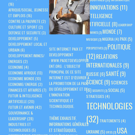
(16)
INNOVATIONS
(11)
(3)
AFRIQUE/SOCIAL, JEUNESSE
INTELLIGENCE
ET EMPLOIS
(16)
CONTRE LA PAUVRETE
(2)
ARTIFICIELLE
(8)
LEADERSHIP
CULTURE ET SPORT
(2)
MONDE
(7)
(3)
MINES
(3)
DEFENSE ET SECURITE
(3)
PAIX
(5)
DEVELOPPEMENT
(5)
NIGERIA
(4)
MUSIQUE
(3)
DEVELOPPEMENT LOCAL ET
POLITIQUE
PERSPECTIVES
(3)
SITE INTERNET PAIX ET
URBAIN
(6)
(12)
DEVELOPPEMENT
RELATIONS
DEVELOPPEMENT/MINES/
:
WWW.PAIXETDEVELOPPEM
ENERGIES
(2)
INTERNATIONALES
(9)
ENT.ORG
: L’OBJECTIF
ECONOMIE
(4)
PRINCIPAL DE CE SITE
SANTÉ
(9)
ECONOMIE AFRIQUE
(13)
RUSSIE
(6)
INTERNET EST D’ŒUVRER À
ECONOMIE MONDE
(10)
SCIENCE
(9)
SCIENCES
LA PROMOTION DE LA PAIX,
ECONOMIE/ ENERGIE
(2)
DU DÉVELOPPEMENT ET DE
(6)
SOCIAL
(5)
FINANCES ET AFFAIRES
(7)
SECURITE
(3)
L’INNOVATION
FUTUR & INTELLIGENCE
STRATEGIES
(4)
SCIENTIFIQUE ET
ARTIFICIELLE
(20)
TECHNOLOGIES
TECHNOLOGIQUE.
FUTUR ET AVENIR
(42)
GOUVERNANCE &
(32)
THÈME EXHAUSTIF,
LEADERSHIP
(28)
TRAITEMENTS
(4)
INFORMATIONS GÉNÉRALES
INDUSTRIES ET
USA
ET STRATÉGIQUES,
TECHNOLOGIES
(5)
UKRAINE
(5)
URSS
(3)