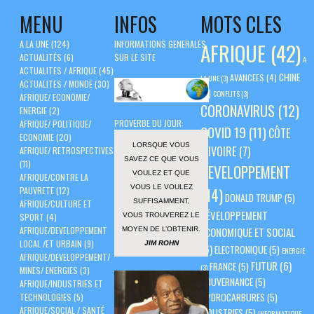
MENU
INFOS
MOTS CLES
A LA UNE
(124)
INFORMATIONS GENERALES
AFRIQUE
(42)
ACTUALITÉS
(6)
SUR LE SITE
A
ACTUALITES / AFRIQUE
(45)
CHINE
AVANCEES
(4)
LA UNE
(3)
ACTUALITES / MONDE
(30)
(5)
CONFLITS
(3)
AFRIQUE/ ECONOMIE/
CORONAVIRUS
(12)
ENERGIE
(2)
PROVERBE DU JOUR:
AFRIQUE/ POLITIQUE/
COVID 19
(11)
CÔTE
ECONOMIE
(20)
LORSQUE VOUS
D'IVOIRE
(7)
AFRIQUE/ RETROSPECTIVES
SAVEZ CE QUE VOUS
(11)
DEVELOPPEMENT
VOULEZ ET QUE
AFRIQUE/CONTRE LA
VOUS LE VOULEZ
PAUVRETE
(12)
(14)
DONALD TRUMP
(5)
SUFFISAMMENT,
AFRIQUE/CULTURE ET
DÉVELOPPEMENT
VOUS TROUVEREZ LE
SPORT
(4)
AFRIQUE/DEVELOPPEMENT
ÉCONOMIQUE ET SOCIAL
MOYEN DE L’OBTENIR.
LOCAL /ET URBAIN
(9)
JIM ROHN
(6)
ELECTRONIQUE
(5)
ENERGIE
AFRIQUE/DEVELOPPEMENT/
FUTUR
(6)
FRANCE
(5)
(3)
MINES/ ENERGIES
(3)
GOUVERNANCE
(5)
AFRIQUE/INDUSTRIES ET
HYDROCARBURES
(5)
TECHNOLOGIES
(5)
AFRIQUE/SOCIAL / SANTÉ
INDUSTRIES
(5)
INFORMATIQUE