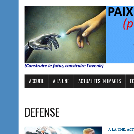
ACCUEIL
A LA UNE
ACTUALITES EN IMAGES
E
DEFENSE
A LA UNE
,
ACT