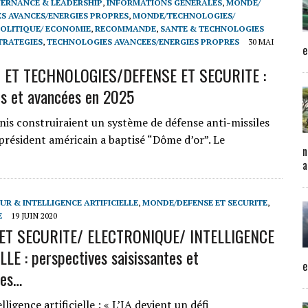
ERNANCE & LEADERSHIP
,
INFORMATIONS GENERALES
,
MONDE/
S AVANCES/ENERGIES PROPRES
,
MONDE/TECHNOLOGIES/
OLITIQUE/ ECONOMIE
,
RECOMMANDE
,
SANTE & TECHNOLOGIES
TRATEGIES
,
TECHNOLOGIES AVANCEES/ENERGIES PROPRES
30 MAI
e
 ET TECHNOLOGIES/DEFENSE ET SECURITE :
ns et avancées en 2025
s construiraient un système de défense anti-missiles
 président américain a baptisé “Dôme d’or”. Le
n
a
UR & INTELLIGENCE ARTIFICIELLE
,
MONDE/DEFENSE ET SECURITE
,
E
19 JUIN 2020
ET SECURITE/ ELECTRONIQUE/ INTELLIGENCE
LLE : perspectives saisissantes et
e
tes…
lligence artificielle : « L’IA devient un défi