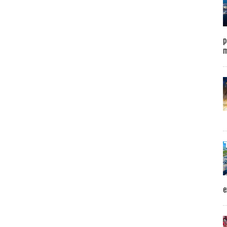
p
m
e