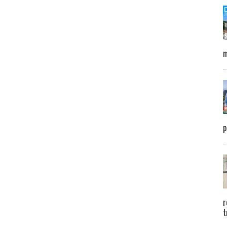
m
p
r
t