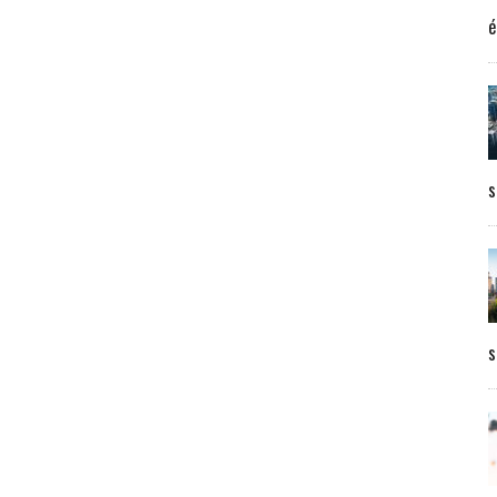
é
s
s