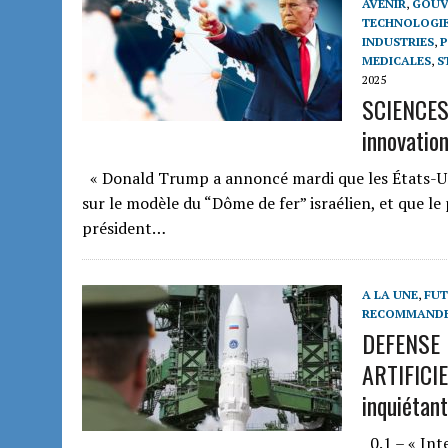
AVENIR
,
GOUV
TECHNOLOGIE
INDUSTRIES
,
P
MEDICALES
,
S
2025
SCIENCES
innovatio
« Donald Trump a annoncé mardi que les États-Uni
sur le modèle du “Dôme de fer” israélien, et que le
président…
A LA UNE
,
FUT
RECOMMAND
DEFENSE 
ARTIFICIE
inquiétan
0.1 – « Inte