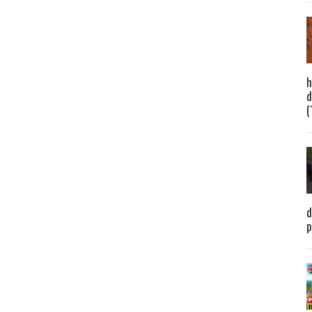
h
d
(
d
p