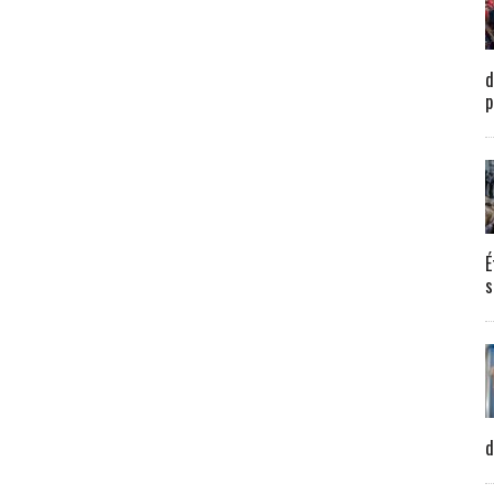
d
p
É
s
d