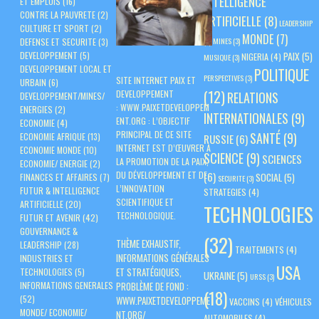
INTELLIGENCE
ET EMPLOIS
(16)
CONTRE LA PAUVRETE
(2)
ARTIFICIELLE
(8)
LEADERSHIP
CULTURE ET SPORT
(2)
MONDE
(7)
(3)
MINES
(3)
DEFENSE ET SECURITE
(3)
PAIX
(5)
DEVELOPPEMENT
(5)
NIGERIA
(4)
MUSIQUE
(3)
DEVELOPPEMENT LOCAL ET
POLITIQUE
PERSPECTIVES
(3)
SITE INTERNET PAIX ET
URBAIN
(6)
(12)
DEVELOPPEMENT
RELATIONS
DEVELOPPEMENT/MINES/
:
WWW.PAIXETDEVELOPPEM
ENERGIES
(2)
INTERNATIONALES
(9)
ENT.ORG
: L’OBJECTIF
ECONOMIE
(4)
PRINCIPAL DE CE SITE
SANTÉ
(9)
ECONOMIE AFRIQUE
(13)
RUSSIE
(6)
INTERNET EST D’ŒUVRER À
ECONOMIE MONDE
(10)
SCIENCE
(9)
SCIENCES
LA PROMOTION DE LA PAIX,
ECONOMIE/ ENERGIE
(2)
DU DÉVELOPPEMENT ET DE
(6)
SOCIAL
(5)
FINANCES ET AFFAIRES
(7)
SECURITE
(3)
L’INNOVATION
FUTUR & INTELLIGENCE
STRATEGIES
(4)
SCIENTIFIQUE ET
ARTIFICIELLE
(20)
TECHNOLOGIES
TECHNOLOGIQUE.
FUTUR ET AVENIR
(42)
GOUVERNANCE &
(32)
THÈME EXHAUSTIF,
LEADERSHIP
(28)
TRAITEMENTS
(4)
INFORMATIONS GÉNÉRALES
INDUSTRIES ET
USA
ET STRATÉGIQUES,
TECHNOLOGIES
(5)
UKRAINE
(5)
URSS
(3)
PROBLÈME DE FOND :
INFORMATIONS GENERALES
(18)
(52)
WWW.PAIXETDEVELOPPEME
VACCINS
(4)
VÉHICULES
MONDE/ ECONOMIE/
NT.ORG/
AUTOMOBILES
(4)