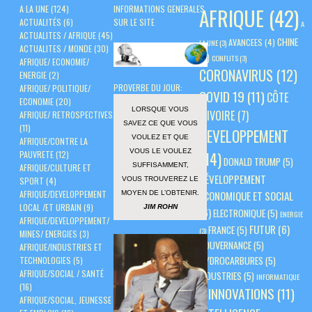
A LA UNE
(124)
INFORMATIONS GENERALES
AFRIQUE
(42)
ACTUALITÉS
(6)
SUR LE SITE
A
ACTUALITES / AFRIQUE
(45)
CHINE
AVANCEES
(4)
LA UNE
(3)
ACTUALITES / MONDE
(30)
(5)
CONFLITS
(3)
AFRIQUE/ ECONOMIE/
CORONAVIRUS
(12)
ENERGIE
(2)
PROVERBE DU JOUR:
AFRIQUE/ POLITIQUE/
COVID 19
(11)
CÔTE
ECONOMIE
(20)
LORSQUE VOUS
D'IVOIRE
(7)
AFRIQUE/ RETROSPECTIVES
SAVEZ CE QUE VOUS
(11)
DEVELOPPEMENT
VOULEZ ET QUE
AFRIQUE/CONTRE LA
VOUS LE VOULEZ
PAUVRETE
(12)
(14)
DONALD TRUMP
(5)
SUFFISAMMENT,
AFRIQUE/CULTURE ET
DÉVELOPPEMENT
VOUS TROUVEREZ LE
SPORT
(4)
AFRIQUE/DEVELOPPEMENT
ÉCONOMIQUE ET SOCIAL
MOYEN DE L’OBTENIR.
LOCAL /ET URBAIN
(9)
JIM ROHN
(6)
ELECTRONIQUE
(5)
ENERGIE
AFRIQUE/DEVELOPPEMENT/
FUTUR
(6)
FRANCE
(5)
(3)
MINES/ ENERGIES
(3)
GOUVERNANCE
(5)
AFRIQUE/INDUSTRIES ET
HYDROCARBURES
(5)
TECHNOLOGIES
(5)
AFRIQUE/SOCIAL / SANTÉ
INDUSTRIES
(5)
INFORMATIQUE
(16)
INNOVATIONS
(11)
(3)
AFRIQUE/SOCIAL, JEUNESSE