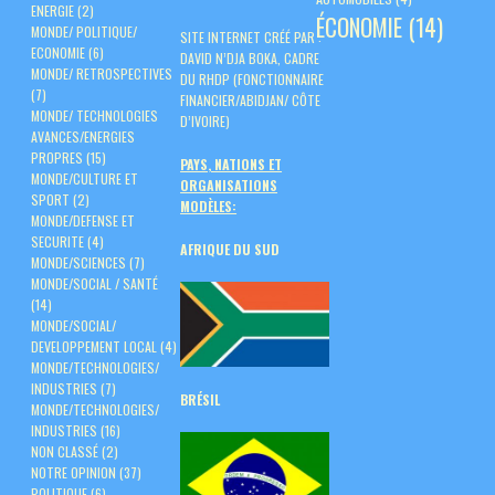
ENERGIE
(2)
ÉCONOMIE
(14)
MONDE/ POLITIQUE/
SITE INTERNET CRÉÉ PAR :
ECONOMIE
(6)
DAVID N’DJA BOKA, CADRE
MONDE/ RETROSPECTIVES
DU RHDP (FONCTIONNAIRE
(7)
FINANCIER/ABIDJAN/ CÔTE
MONDE/ TECHNOLOGIES
D’IVOIRE)
AVANCES/ENERGIES
PROPRES
(15)
PAYS, NATIONS ET
MONDE/CULTURE ET
ORGANISATIONS
SPORT
(2)
MODÈLES:
MONDE/DEFENSE ET
SECURITE
(4)
AFRIQUE DU SUD
MONDE/SCIENCES
(7)
MONDE/SOCIAL / SANTÉ
(14)
MONDE/SOCIAL/
DEVELOPPEMENT LOCAL
(4)
MONDE/TECHNOLOGIES/
INDUSTRIES
(7)
BRÉSIL
MONDE/TECHNOLOGIES/
INDUSTRIES
(16)
NON CLASSÉ
(2)
NOTRE OPINION
(37)
POLITIQUE
(6)