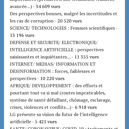
avancée…)
- 34 609 vues
Des perspectives bonnes, malgré les incertitudes et
les cas de corruption
- 20 520 vues
SCIENCE/ TECHNOLOGIES : Femmes scientifiques
-
13 196 vues
DEFENSE ET SECURITE/ ELECTRONIQUE/
INTELLIGENCE ARTIFICIELLE : perspectives
saisissantes et inquiétantes…
- 11 355 vues
INTERNET/ MEDIAS/ INFORMATION ET
DESINFORMATION : forces, faiblesses et
perspectives
- 10 220 vues
AFRIQUE/ DEVELOPPEMENT : des efforts et
pourtant tout va si mal (routes impraticables,
système de santé défaillant, chômage, esclavage,
crises, violences et conflits…)
- 6 918 vues
LG présente sa vision du futur de l’intelligence
artificielle
- 5 421 vues
SANTE/ CORONAVIRUS/ COVID-19 : traitements et