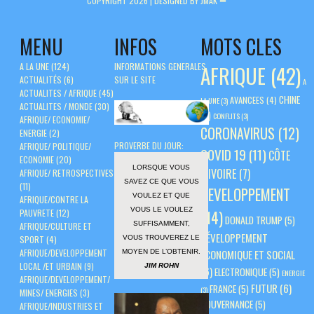
COPYRIGHT 2026 |
DESIGNED BY JMAK
MENU
INFOS
MOTS CLES
A LA UNE
(124)
INFORMATIONS GENERALES
AFRIQUE
(42)
ACTUALITÉS
(6)
SUR LE SITE
A
ACTUALITES / AFRIQUE
(45)
CHINE
AVANCEES
(4)
LA UNE
(3)
ACTUALITES / MONDE
(30)
(5)
CONFLITS
(3)
AFRIQUE/ ECONOMIE/
CORONAVIRUS
(12)
ENERGIE
(2)
PROVERBE DU JOUR:
AFRIQUE/ POLITIQUE/
COVID 19
(11)
CÔTE
ECONOMIE
(20)
LORSQUE VOUS
D'IVOIRE
(7)
AFRIQUE/ RETROSPECTIVES
SAVEZ CE QUE VOUS
(11)
DEVELOPPEMENT
VOULEZ ET QUE
AFRIQUE/CONTRE LA
VOUS LE VOULEZ
PAUVRETE
(12)
(14)
DONALD TRUMP
(5)
SUFFISAMMENT,
AFRIQUE/CULTURE ET
DÉVELOPPEMENT
VOUS TROUVEREZ LE
SPORT
(4)
AFRIQUE/DEVELOPPEMENT
ÉCONOMIQUE ET SOCIAL
MOYEN DE L’OBTENIR.
LOCAL /ET URBAIN
(9)
JIM ROHN
(6)
ELECTRONIQUE
(5)
ENERGIE
AFRIQUE/DEVELOPPEMENT/
FUTUR
(6)
FRANCE
(5)
(3)
MINES/ ENERGIES
(3)
GOUVERNANCE
(5)
AFRIQUE/INDUSTRIES ET