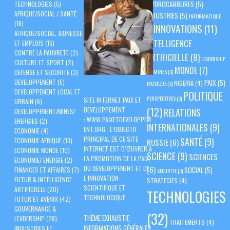
HYDROCARBURES
(5)
TECHNOLOGIES
(5)
AFRIQUE/SOCIAL / SANTÉ
INDUSTRIES
(5)
INFORMATIQUE
(16)
INNOVATIONS
(11)
(3)
AFRIQUE/SOCIAL, JEUNESSE
INTELLIGENCE
ET EMPLOIS
(16)
CONTRE LA PAUVRETE
(2)
ARTIFICIELLE
(8)
LEADERSHIP
CULTURE ET SPORT
(2)
MONDE
(7)
(3)
MINES
(3)
DEFENSE ET SECURITE
(3)
PAIX
(5)
DEVELOPPEMENT
(5)
NIGERIA
(4)
MUSIQUE
(3)
DEVELOPPEMENT LOCAL ET
POLITIQUE
PERSPECTIVES
(3)
SITE INTERNET PAIX ET
URBAIN
(6)
(12)
DEVELOPPEMENT
RELATIONS
DEVELOPPEMENT/MINES/
:
WWW.PAIXETDEVELOPPEM
ENERGIES
(2)
INTERNATIONALES
(9)
ENT.ORG
: L’OBJECTIF
ECONOMIE
(4)
PRINCIPAL DE CE SITE
SANTÉ
(9)
ECONOMIE AFRIQUE
(13)
RUSSIE
(6)
INTERNET EST D’ŒUVRER À
ECONOMIE MONDE
(10)
SCIENCE
(9)
SCIENCES
LA PROMOTION DE LA PAIX,
ECONOMIE/ ENERGIE
(2)
DU DÉVELOPPEMENT ET DE
(6)
SOCIAL
(5)
FINANCES ET AFFAIRES
(7)
SECURITE
(3)
L’INNOVATION
FUTUR & INTELLIGENCE
STRATEGIES
(4)
SCIENTIFIQUE ET
ARTIFICIELLE
(20)
TECHNOLOGIES
TECHNOLOGIQUE.
FUTUR ET AVENIR
(42)
GOUVERNANCE &
(32)
THÈME EXHAUSTIF,
LEADERSHIP
(28)
TRAITEMENTS
(4)
INFORMATIONS GÉNÉRALES
INDUSTRIES ET