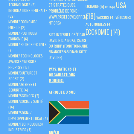
USA
ET STRATÉGIQUES,
TECHNOLOGIES
(5)
UKRAINE
(5)
URSS
(3)
PROBLÈME DE FOND :
INFORMATIONS GENERALES
(18)
(52)
WWW.PAIXETDEVELOPPEME
VACCINS
(4)
VÉHICULES
MONDE/ ECONOMIE/
NT.ORG/
AUTOMOBILES
(4)
ENERGIE
(2)
ÉCONOMIE
(14)
MONDE/ POLITIQUE/
SITE INTERNET CRÉÉ PAR :
ECONOMIE
(6)
DAVID N’DJA BOKA, CADRE
MONDE/ RETROSPECTIVES
DU RHDP (FONCTIONNAIRE
(7)
FINANCIER/ABIDJAN/ CÔTE
MONDE/ TECHNOLOGIES
D’IVOIRE)
AVANCES/ENERGIES
PROPRES
(15)
PAYS, NATIONS ET
MONDE/CULTURE ET
ORGANISATIONS
SPORT
(2)
MODÈLES:
MONDE/DEFENSE ET
SECURITE
(4)
AFRIQUE DU SUD
MONDE/SCIENCES
(7)
MONDE/SOCIAL / SANTÉ
(14)
MONDE/SOCIAL/
DEVELOPPEMENT LOCAL
(4)
MONDE/TECHNOLOGIES/
INDUSTRIES
(7)
BRÉSIL