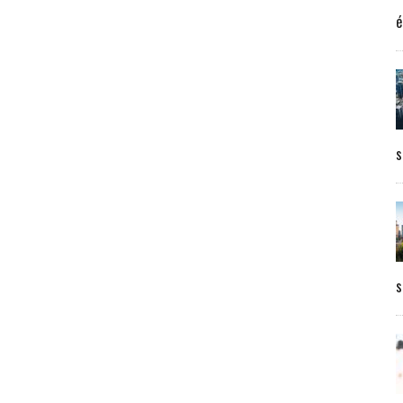
é
s
s