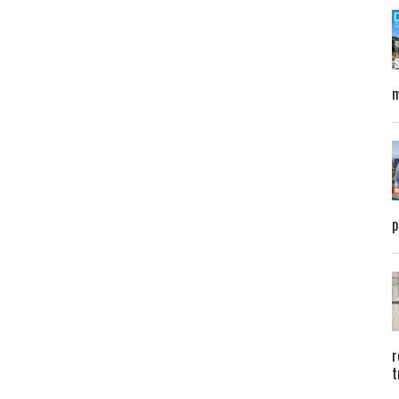
m
p
r
t