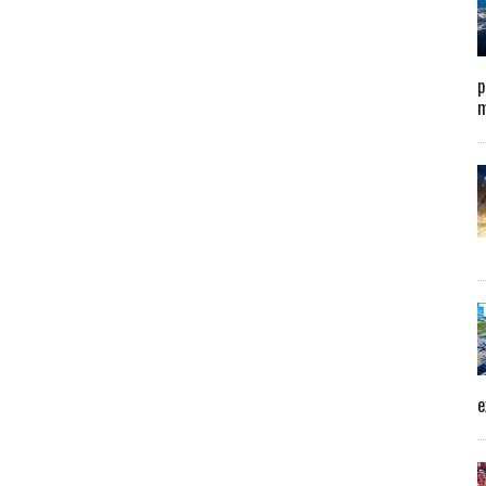
p
m
e