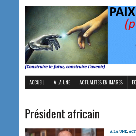
ACCUEIL
A LA UNE
ACTUALITES EN IMAGES
E
Président africain
A LA UNE
,
ACT