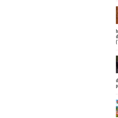
h
d
(
d
p