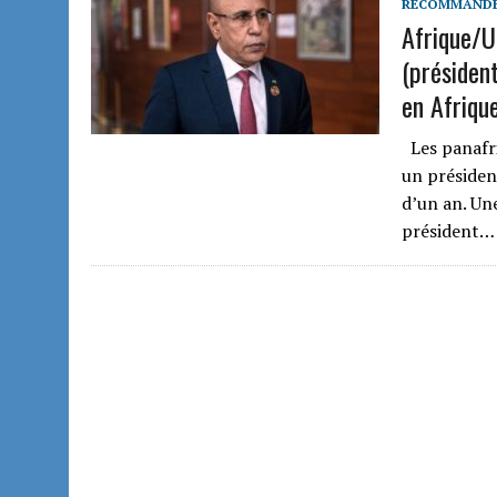
RECOMMAND
Afrique/Un
(président
en Afriqu
Les panafri
un présiden
d’un an. Une
président…