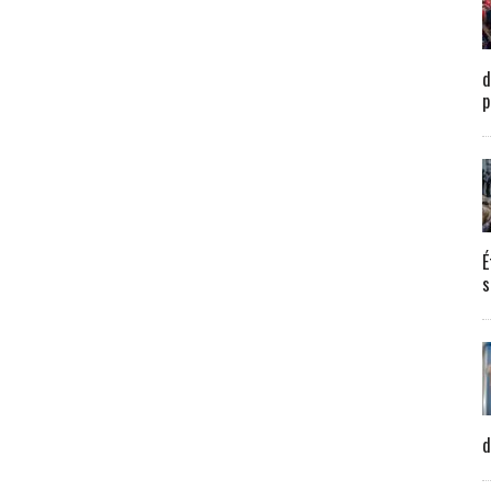
d
p
É
s
d