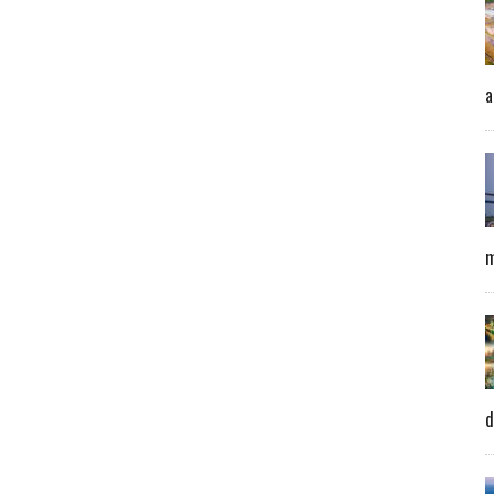
a
m
d