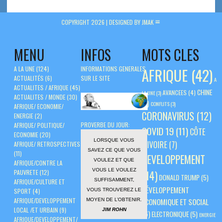
COPYRIGHT 2026 |
DESIGNED BY JMAK
MENU
INFOS
MOTS CLES
A LA UNE
(124)
INFORMATIONS GENERALES
AFRIQUE
(42)
ACTUALITÉS
(6)
SUR LE SITE
A
ACTUALITES / AFRIQUE
(45)
CHINE
AVANCEES
(4)
LA UNE
(3)
ACTUALITES / MONDE
(30)
(5)
CONFLITS
(3)
AFRIQUE/ ECONOMIE/
CORONAVIRUS
(12)
ENERGIE
(2)
PROVERBE DU JOUR:
AFRIQUE/ POLITIQUE/
COVID 19
(11)
CÔTE
ECONOMIE
(20)
LORSQUE VOUS
D'IVOIRE
(7)
AFRIQUE/ RETROSPECTIVES
SAVEZ CE QUE VOUS
(11)
DEVELOPPEMENT
VOULEZ ET QUE
AFRIQUE/CONTRE LA
VOUS LE VOULEZ
PAUVRETE
(12)
(14)
DONALD TRUMP
(5)
SUFFISAMMENT,
AFRIQUE/CULTURE ET
DÉVELOPPEMENT
VOUS TROUVEREZ LE
SPORT
(4)
AFRIQUE/DEVELOPPEMENT
ÉCONOMIQUE ET SOCIAL
MOYEN DE L’OBTENIR.
LOCAL /ET URBAIN
(9)
JIM ROHN
(6)
ELECTRONIQUE
(5)
ENERGIE
AFRIQUE/DEVELOPPEMENT/