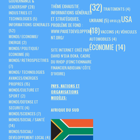
GOUVERNANCE &
(32)
THÈME EXHAUSTIF,
LEADERSHIP
(28)
TRAITEMENTS
(4)
INFORMATIONS GÉNÉRALES
INDUSTRIES ET
USA
ET STRATÉGIQUES,
TECHNOLOGIES
(5)
UKRAINE
(5)
URSS
(3)
PROBLÈME DE FOND :
INFORMATIONS GENERALES
(18)
(52)
WWW.PAIXETDEVELOPPEME
VACCINS
(4)
VÉHICULES
MONDE/ ECONOMIE/
NT.ORG/
AUTOMOBILES
(4)
ENERGIE
(2)
ÉCONOMIE
(14)
MONDE/ POLITIQUE/
SITE INTERNET CRÉÉ PAR :
ECONOMIE
(6)
DAVID N’DJA BOKA, CADRE
MONDE/ RETROSPECTIVES
DU RHDP (FONCTIONNAIRE
(7)
FINANCIER/ABIDJAN/ CÔTE
MONDE/ TECHNOLOGIES
D’IVOIRE)
AVANCES/ENERGIES
PROPRES
(15)
PAYS, NATIONS ET
MONDE/CULTURE ET
ORGANISATIONS
SPORT
(2)
MODÈLES:
MONDE/DEFENSE ET
SECURITE
(4)
AFRIQUE DU SUD
MONDE/SCIENCES
(7)
MONDE/SOCIAL / SANTÉ
(14)
MONDE/SOCIAL/
DEVELOPPEMENT LOCAL
(4)