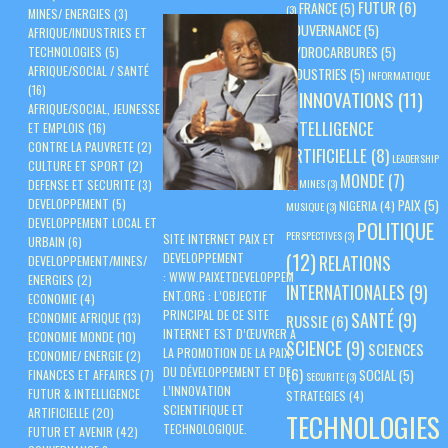
FUTUR
(6)
FRANCE
(5)
(3)
MINES/ ENERGIES
(3)
GOUVERNANCE
(5)
AFRIQUE/INDUSTRIES ET
HYDROCARBURES
(5)
TECHNOLOGIES
(5)
AFRIQUE/SOCIAL / SANTÉ
INDUSTRIES
(5)
INFORMATIQUE
(16)
INNOVATIONS
(11)
(3)
AFRIQUE/SOCIAL, JEUNESSE
INTELLIGENCE
ET EMPLOIS
(16)
CONTRE LA PAUVRETE
(2)
ARTIFICIELLE
(8)
LEADERSHIP
CULTURE ET SPORT
(2)
MONDE
(7)
(3)
MINES
(3)
DEFENSE ET SECURITE
(3)
PAIX
(5)
DEVELOPPEMENT
(5)
NIGERIA
(4)
MUSIQUE
(3)
DEVELOPPEMENT LOCAL ET
POLITIQUE
PERSPECTIVES
(3)
SITE INTERNET PAIX ET
URBAIN
(6)
(12)
DEVELOPPEMENT
RELATIONS
DEVELOPPEMENT/MINES/
:
WWW.PAIXETDEVELOPPEM
ENERGIES
(2)
INTERNATIONALES
(9)
ENT.ORG
: L’OBJECTIF
ECONOMIE
(4)
PRINCIPAL DE CE SITE
SANTÉ
(9)
ECONOMIE AFRIQUE
(13)
RUSSIE
(6)
INTERNET EST D’ŒUVRER À
ECONOMIE MONDE
(10)
SCIENCE
(9)
SCIENCES
LA PROMOTION DE LA PAIX,
ECONOMIE/ ENERGIE
(2)
DU DÉVELOPPEMENT ET DE
(6)
SOCIAL
(5)
FINANCES ET AFFAIRES
(7)
SECURITE
(3)
L’INNOVATION
FUTUR & INTELLIGENCE
STRATEGIES
(4)
SCIENTIFIQUE ET
ARTIFICIELLE
(20)
TECHNOLOGIES
TECHNOLOGIQUE.
FUTUR ET AVENIR
(42)