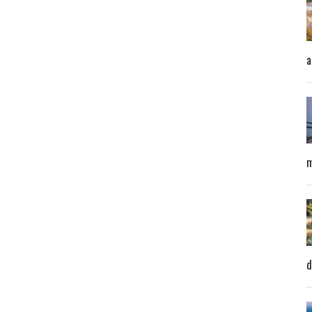
a
m
d