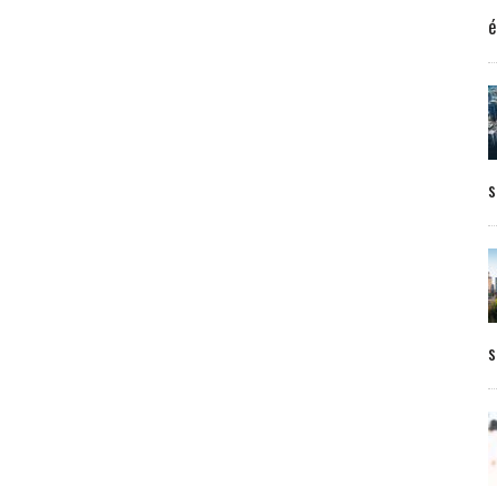
é
s
s