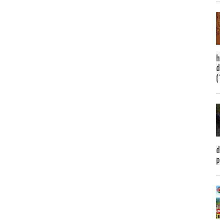
h
d
(
d
p