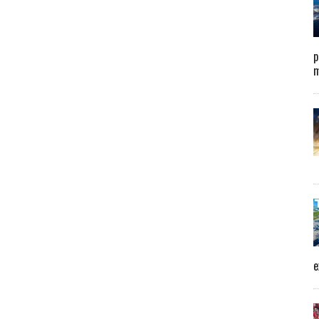
p
m
e