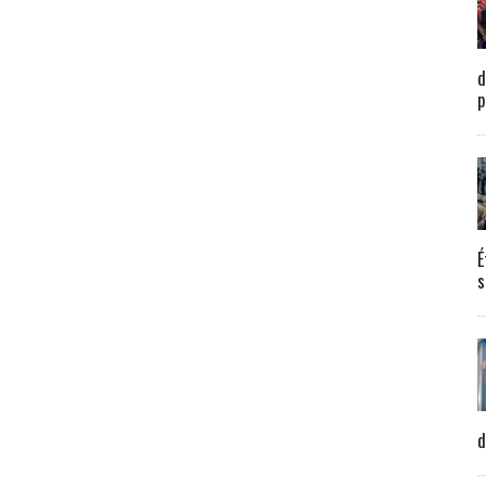
d
p
É
s
d