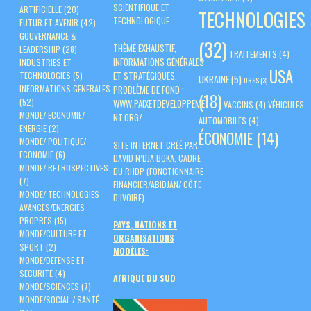
SCIENTIFIQUE ET
ARTIFICIELLE
(20)
TECHNOLOGIES
TECHNOLOGIQUE.
FUTUR ET AVENIR
(42)
GOUVERNANCE &
(32)
THÈME EXHAUSTIF,
LEADERSHIP
(28)
TRAITEMENTS
(4)
INFORMATIONS GÉNÉRALES
INDUSTRIES ET
USA
ET STRATÉGIQUES,
TECHNOLOGIES
(5)
UKRAINE
(5)
URSS
(3)
PROBLÈME DE FOND :
INFORMATIONS GENERALES
(18)
(52)
WWW.PAIXETDEVELOPPEME
VACCINS
(4)
VÉHICULES
MONDE/ ECONOMIE/
NT.ORG/
AUTOMOBILES
(4)
ENERGIE
(2)
ÉCONOMIE
(14)
MONDE/ POLITIQUE/
SITE INTERNET CRÉÉ PAR :
ECONOMIE
(6)
DAVID N’DJA BOKA, CADRE
MONDE/ RETROSPECTIVES
DU RHDP (FONCTIONNAIRE
(7)
FINANCIER/ABIDJAN/ CÔTE
MONDE/ TECHNOLOGIES
D’IVOIRE)
AVANCES/ENERGIES
PROPRES
(15)
PAYS, NATIONS ET
MONDE/CULTURE ET
ORGANISATIONS
SPORT
(2)
MODÈLES:
MONDE/DEFENSE ET
SECURITE
(4)
AFRIQUE DU SUD
MONDE/SCIENCES
(7)
MONDE/SOCIAL / SANTÉ