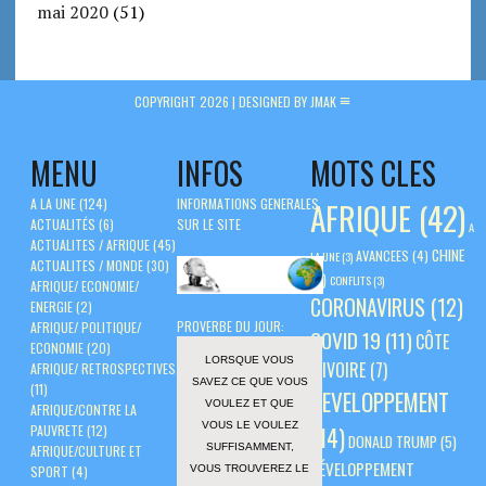
mai 2020
(51)
COPYRIGHT 2026 |
DESIGNED BY JMAK
MENU
INFOS
MOTS CLES
A LA UNE
(124)
INFORMATIONS GENERALES
AFRIQUE
(42)
ACTUALITÉS
(6)
SUR LE SITE
A
ACTUALITES / AFRIQUE
(45)
CHINE
AVANCEES
(4)
LA UNE
(3)
ACTUALITES / MONDE
(30)
(5)
CONFLITS
(3)
AFRIQUE/ ECONOMIE/
CORONAVIRUS
(12)
ENERGIE
(2)
PROVERBE DU JOUR:
AFRIQUE/ POLITIQUE/
COVID 19
(11)
CÔTE
ECONOMIE
(20)
LORSQUE VOUS
D'IVOIRE
(7)
AFRIQUE/ RETROSPECTIVES
SAVEZ CE QUE VOUS
(11)
DEVELOPPEMENT
VOULEZ ET QUE
AFRIQUE/CONTRE LA
VOUS LE VOULEZ
PAUVRETE
(12)
(14)
DONALD TRUMP
(5)
SUFFISAMMENT,
AFRIQUE/CULTURE ET
DÉVELOPPEMENT
VOUS TROUVEREZ LE
SPORT
(4)