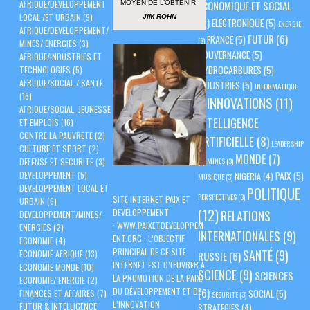
AFRIQUE/DEVELOPPEMENT
ÉCONOMIQUE ET SOCIAL
MOYEN DE L’OBTENIR.
LOCAL /ET URBAIN
(9)
JIM ROHN
(6)
ELECTRONIQUE
(5)
ENERGIE
AFRIQUE/DEVELOPPEMENT/
FUTUR
(6)
FRANCE
(5)
(3)
MINES/ ENERGIES
(3)
GOUVERNANCE
(5)
AFRIQUE/INDUSTRIES ET
HYDROCARBURES
(5)
TECHNOLOGIES
(5)
AFRIQUE/SOCIAL / SANTÉ
INDUSTRIES
(5)
INFORMATIQUE
(16)
INNOVATIONS
(11)
(3)
AFRIQUE/SOCIAL, JEUNESSE
INTELLIGENCE
ET EMPLOIS
(16)
CONTRE LA PAUVRETE
(2)
ARTIFICIELLE
(8)
LEADERSHIP
CULTURE ET SPORT
(2)
MONDE
(7)
(3)
MINES
(3)
DEFENSE ET SECURITE
(3)
PAIX
(5)
DEVELOPPEMENT
(5)
NIGERIA
(4)
MUSIQUE
(3)
DEVELOPPEMENT LOCAL ET
POLITIQUE
PERSPECTIVES
(3)
SITE INTERNET PAIX ET
URBAIN
(6)
(12)
DEVELOPPEMENT
RELATIONS
DEVELOPPEMENT/MINES/
:
WWW.PAIXETDEVELOPPEM
ENERGIES
(2)
INTERNATIONALES
(9)
ENT.ORG
: L’OBJECTIF
ECONOMIE
(4)
PRINCIPAL DE CE SITE
SANTÉ
(9)
ECONOMIE AFRIQUE
(13)
RUSSIE
(6)
INTERNET EST D’ŒUVRER À
ECONOMIE MONDE
(10)
SCIENCE
(9)
SCIENCES
LA PROMOTION DE LA PAIX,
ECONOMIE/ ENERGIE
(2)
DU DÉVELOPPEMENT ET DE
(6)
SOCIAL
(5)
FINANCES ET AFFAIRES
(7)
SECURITE
(3)
L’INNOVATION
FUTUR & INTELLIGENCE
STRATEGIES
(4)