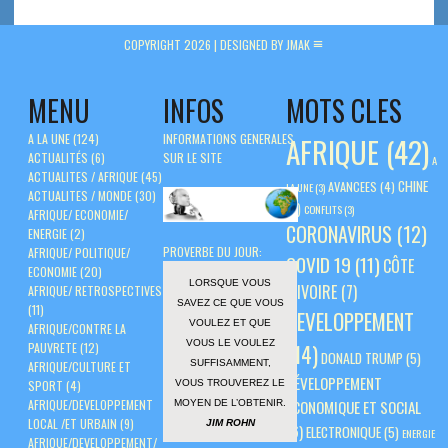
COPYRIGHT 2026 |
DESIGNED BY JMAK
MENU
INFOS
MOTS CLES
A LA UNE
(124)
INFORMATIONS GENERALES
AFRIQUE
(42)
ACTUALITÉS
(6)
SUR LE SITE
A
ACTUALITES / AFRIQUE
(45)
CHINE
AVANCEES
(4)
LA UNE
(3)
ACTUALITES / MONDE
(30)
(5)
CONFLITS
(3)
AFRIQUE/ ECONOMIE/
CORONAVIRUS
(12)
ENERGIE
(2)
PROVERBE DU JOUR:
AFRIQUE/ POLITIQUE/
COVID 19
(11)
CÔTE
ECONOMIE
(20)
LORSQUE VOUS
D'IVOIRE
(7)
AFRIQUE/ RETROSPECTIVES
SAVEZ CE QUE VOUS
(11)
DEVELOPPEMENT
VOULEZ ET QUE
AFRIQUE/CONTRE LA
VOUS LE VOULEZ
PAUVRETE
(12)
(14)
DONALD TRUMP
(5)
SUFFISAMMENT,
AFRIQUE/CULTURE ET
DÉVELOPPEMENT
VOUS TROUVEREZ LE
SPORT
(4)
AFRIQUE/DEVELOPPEMENT
ÉCONOMIQUE ET SOCIAL
MOYEN DE L’OBTENIR.
LOCAL /ET URBAIN
(9)
JIM ROHN
(6)
ELECTRONIQUE
(5)
ENERGIE
AFRIQUE/DEVELOPPEMENT/