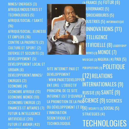
FUTUR
(6)
FRANCE
(5)
(3)
MINES/ ENERGIES
(3)
GOUVERNANCE
(5)
AFRIQUE/INDUSTRIES ET
HYDROCARBURES
(5)
TECHNOLOGIES
(5)
AFRIQUE/SOCIAL / SANTÉ
INDUSTRIES
(5)
INFORMATIQUE
(16)
INNOVATIONS
(11)
(3)
AFRIQUE/SOCIAL, JEUNESSE
INTELLIGENCE
ET EMPLOIS
(16)
CONTRE LA PAUVRETE
(2)
ARTIFICIELLE
(8)
LEADERSHIP
CULTURE ET SPORT
(2)
MONDE
(7)
(3)
MINES
(3)
DEFENSE ET SECURITE
(3)
PAIX
(5)
DEVELOPPEMENT
(5)
NIGERIA
(4)
MUSIQUE
(3)
DEVELOPPEMENT LOCAL ET
POLITIQUE
PERSPECTIVES
(3)
SITE INTERNET PAIX ET
URBAIN
(6)
(12)
DEVELOPPEMENT
RELATIONS
DEVELOPPEMENT/MINES/
:
WWW.PAIXETDEVELOPPEM
ENERGIES
(2)
INTERNATIONALES
(9)
ENT.ORG
: L’OBJECTIF
ECONOMIE
(4)
PRINCIPAL DE CE SITE
SANTÉ
(9)
ECONOMIE AFRIQUE
(13)
RUSSIE
(6)
INTERNET EST D’ŒUVRER À
ECONOMIE MONDE
(10)
SCIENCE
(9)
SCIENCES
LA PROMOTION DE LA PAIX,
ECONOMIE/ ENERGIE
(2)
DU DÉVELOPPEMENT ET DE
(6)
SOCIAL
(5)
FINANCES ET AFFAIRES
(7)
SECURITE
(3)
L’INNOVATION
FUTUR & INTELLIGENCE
STRATEGIES
(4)
SCIENTIFIQUE ET
ARTIFICIELLE
(20)
TECHNOLOGIES
TECHNOLOGIQUE.
FUTUR ET AVENIR
(42)