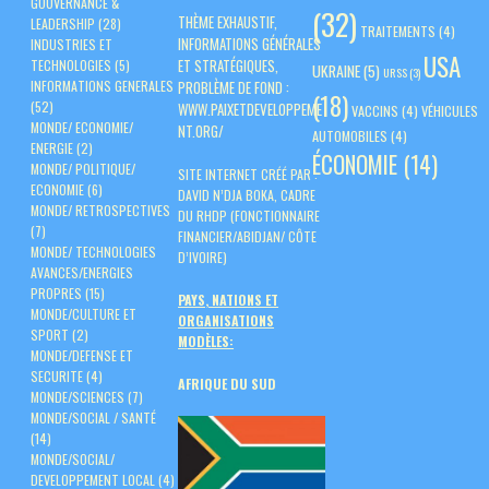
GOUVERNANCE &
(32)
THÈME EXHAUSTIF,
LEADERSHIP
(28)
TRAITEMENTS
(4)
INFORMATIONS GÉNÉRALES
INDUSTRIES ET
USA
ET STRATÉGIQUES,
TECHNOLOGIES
(5)
UKRAINE
(5)
URSS
(3)
PROBLÈME DE FOND :
INFORMATIONS GENERALES
(18)
(52)
WWW.PAIXETDEVELOPPEME
VACCINS
(4)
VÉHICULES
MONDE/ ECONOMIE/
NT.ORG/
AUTOMOBILES
(4)
ENERGIE
(2)
ÉCONOMIE
(14)
MONDE/ POLITIQUE/
SITE INTERNET CRÉÉ PAR :
ECONOMIE
(6)
DAVID N’DJA BOKA, CADRE
MONDE/ RETROSPECTIVES
DU RHDP (FONCTIONNAIRE
(7)
FINANCIER/ABIDJAN/ CÔTE
MONDE/ TECHNOLOGIES
D’IVOIRE)
AVANCES/ENERGIES
PROPRES
(15)
PAYS, NATIONS ET
MONDE/CULTURE ET
ORGANISATIONS
SPORT
(2)
MODÈLES:
MONDE/DEFENSE ET
SECURITE
(4)
AFRIQUE DU SUD
MONDE/SCIENCES
(7)
MONDE/SOCIAL / SANTÉ
(14)
MONDE/SOCIAL/
DEVELOPPEMENT LOCAL
(4)