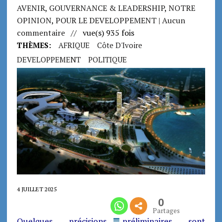
AVENIR
,
GOUVERNANCE & LEADERSHIP
,
NOTRE
OPINION
,
POUR LE DEVELOPPEMENT
| Aucun
commentaire
// vue(s) 935 fois
THÈMES:
AFRIQUE
Côte D'Ivoire
DEVELOPPEMENT
POLITIQUE
4 JUILLET 2025
0
Partages
Quelques précisions préliminaires sont