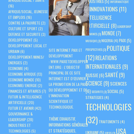
AFRIQUE/SOCIAL / SANTÉ
INDUSTRIES
(5)
INFORMATIQUE
(16)
INNOVATIONS
(11)
(3)
AFRIQUE/SOCIAL, JEUNESSE
INTELLIGENCE
ET EMPLOIS
(16)
CONTRE LA PAUVRETE
(2)
ARTIFICIELLE
(8)
LEADERSHIP
CULTURE ET SPORT
(2)
MONDE
(7)
(3)
MINES
(3)
DEFENSE ET SECURITE
(3)
PAIX
(5)
DEVELOPPEMENT
(5)
NIGERIA
(4)
MUSIQUE
(3)
DEVELOPPEMENT LOCAL ET
POLITIQUE
PERSPECTIVES
(3)
SITE INTERNET PAIX ET
URBAIN
(6)
(12)
DEVELOPPEMENT
RELATIONS
DEVELOPPEMENT/MINES/
:
WWW.PAIXETDEVELOPPEM
ENERGIES
(2)
INTERNATIONALES
(9)
ENT.ORG
: L’OBJECTIF
ECONOMIE
(4)
PRINCIPAL DE CE SITE
SANTÉ
(9)
ECONOMIE AFRIQUE
(13)
RUSSIE
(6)
INTERNET EST D’ŒUVRER À
ECONOMIE MONDE
(10)
SCIENCE
(9)
SCIENCES
LA PROMOTION DE LA PAIX,
ECONOMIE/ ENERGIE
(2)
DU DÉVELOPPEMENT ET DE
(6)
SOCIAL
(5)
FINANCES ET AFFAIRES
(7)
SECURITE
(3)
L’INNOVATION
FUTUR & INTELLIGENCE
STRATEGIES
(4)
SCIENTIFIQUE ET
ARTIFICIELLE
(20)
TECHNOLOGIES
TECHNOLOGIQUE.
FUTUR ET AVENIR
(42)
GOUVERNANCE &
(32)
THÈME EXHAUSTIF,
LEADERSHIP
(28)
TRAITEMENTS
(4)
INFORMATIONS GÉNÉRALES
INDUSTRIES ET
USA
ET STRATÉGIQUES,
TECHNOLOGIES
(5)
UKRAINE
(5)
URSS
(3)