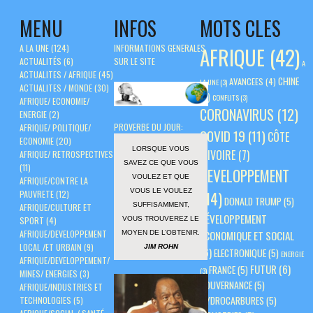
MENU
INFOS
MOTS CLES
A LA UNE
(124)
INFORMATIONS GENERALES
AFRIQUE
(42)
ACTUALITÉS
(6)
SUR LE SITE
A
ACTUALITES / AFRIQUE
(45)
CHINE
AVANCEES
(4)
LA UNE
(3)
ACTUALITES / MONDE
(30)
(5)
CONFLITS
(3)
AFRIQUE/ ECONOMIE/
CORONAVIRUS
(12)
ENERGIE
(2)
PROVERBE DU JOUR:
AFRIQUE/ POLITIQUE/
COVID 19
(11)
CÔTE
ECONOMIE
(20)
LORSQUE VOUS
D'IVOIRE
(7)
AFRIQUE/ RETROSPECTIVES
SAVEZ CE QUE VOUS
(11)
DEVELOPPEMENT
VOULEZ ET QUE
AFRIQUE/CONTRE LA
VOUS LE VOULEZ
PAUVRETE
(12)
(14)
DONALD TRUMP
(5)
SUFFISAMMENT,
AFRIQUE/CULTURE ET
DÉVELOPPEMENT
VOUS TROUVEREZ LE
SPORT
(4)
AFRIQUE/DEVELOPPEMENT
ÉCONOMIQUE ET SOCIAL
MOYEN DE L’OBTENIR.
LOCAL /ET URBAIN
(9)
JIM ROHN
(6)
ELECTRONIQUE
(5)
ENERGIE
AFRIQUE/DEVELOPPEMENT/
FUTUR
(6)
FRANCE
(5)
(3)
MINES/ ENERGIES
(3)
GOUVERNANCE
(5)
AFRIQUE/INDUSTRIES ET
HYDROCARBURES
(5)
TECHNOLOGIES
(5)