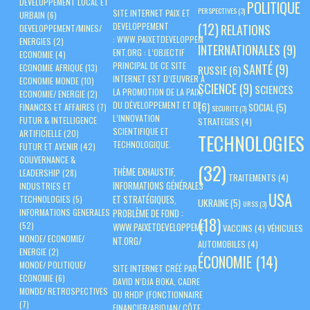
DEVELOPPEMENT LOCAL ET
POLITIQUE
PERSPECTIVES
(3)
SITE INTERNET PAIX ET
URBAIN
(6)
(12)
DEVELOPPEMENT
RELATIONS
DEVELOPPEMENT/MINES/
:
WWW.PAIXETDEVELOPPEM
ENERGIES
(2)
INTERNATIONALES
(9)
ENT.ORG
: L’OBJECTIF
ECONOMIE
(4)
PRINCIPAL DE CE SITE
SANTÉ
(9)
ECONOMIE AFRIQUE
(13)
RUSSIE
(6)
INTERNET EST D’ŒUVRER À
ECONOMIE MONDE
(10)
SCIENCE
(9)
SCIENCES
LA PROMOTION DE LA PAIX,
ECONOMIE/ ENERGIE
(2)
DU DÉVELOPPEMENT ET DE
(6)
SOCIAL
(5)
FINANCES ET AFFAIRES
(7)
SECURITE
(3)
L’INNOVATION
FUTUR & INTELLIGENCE
STRATEGIES
(4)
SCIENTIFIQUE ET
ARTIFICIELLE
(20)
TECHNOLOGIES
TECHNOLOGIQUE.
FUTUR ET AVENIR
(42)
GOUVERNANCE &
(32)
THÈME EXHAUSTIF,
LEADERSHIP
(28)
TRAITEMENTS
(4)
INFORMATIONS GÉNÉRALES
INDUSTRIES ET
USA
ET STRATÉGIQUES,
TECHNOLOGIES
(5)
UKRAINE
(5)
URSS
(3)
PROBLÈME DE FOND :
INFORMATIONS GENERALES
(18)
(52)
WWW.PAIXETDEVELOPPEME
VACCINS
(4)
VÉHICULES
MONDE/ ECONOMIE/
NT.ORG/
AUTOMOBILES
(4)
ENERGIE
(2)
ÉCONOMIE
(14)
MONDE/ POLITIQUE/
SITE INTERNET CRÉÉ PAR :
ECONOMIE
(6)
DAVID N’DJA BOKA, CADRE
MONDE/ RETROSPECTIVES
DU RHDP (FONCTIONNAIRE
(7)
FINANCIER/ABIDJAN/ CÔTE