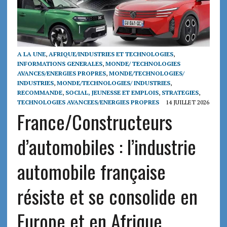
A LA UNE
,
AFRIQUE/INDUSTRIES ET TECHNOLOGIES
,
INFORMATIONS GENERALES
,
MONDE/ TECHNOLOGIES
AVANCES/ENERGIES PROPRES
,
MONDE/TECHNOLOGIES/
INDUSTRIES
,
MONDE/TECHNOLOGIES/ INDUSTRIES
,
RECOMMANDE
,
SOCIAL, JEUNESSE ET EMPLOIS
,
STRATEGIES
,
TECHNOLOGIES AVANCEES/ENERGIES PROPRES
14 JUILLET 2026
France/Constructeurs
d’automobiles : l’industrie
automobile française
résiste et se consolide en
Europe et en Afrique