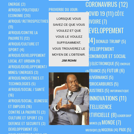
CORONAVIRUS
(12)
ENERGIE
(2)
PROVERBE DU JOUR:
AFRIQUE/ POLITIQUE/
COVID 19
(11)
CÔTE
ECONOMIE
(20)
LORSQUE VOUS
D'IVOIRE
(7)
AFRIQUE/ RETROSPECTIVES
SAVEZ CE QUE VOUS
(11)
DEVELOPPEMENT
VOULEZ ET QUE
AFRIQUE/CONTRE LA
VOUS LE VOULEZ
PAUVRETE
(12)
(14)
DONALD TRUMP
(5)
SUFFISAMMENT,
AFRIQUE/CULTURE ET
DÉVELOPPEMENT
VOUS TROUVEREZ LE
SPORT
(4)
AFRIQUE/DEVELOPPEMENT
ÉCONOMIQUE ET SOCIAL
MOYEN DE L’OBTENIR.
LOCAL /ET URBAIN
(9)
JIM ROHN
(6)
ELECTRONIQUE
(5)
ENERGIE
AFRIQUE/DEVELOPPEMENT/
FUTUR
(6)
FRANCE
(5)
(3)
MINES/ ENERGIES
(3)
GOUVERNANCE
(5)
AFRIQUE/INDUSTRIES ET
HYDROCARBURES
(5)
TECHNOLOGIES
(5)
AFRIQUE/SOCIAL / SANTÉ
INDUSTRIES
(5)
INFORMATIQUE
(16)
INNOVATIONS
(11)
(3)
AFRIQUE/SOCIAL, JEUNESSE
INTELLIGENCE
ET EMPLOIS
(16)
CONTRE LA PAUVRETE
(2)
ARTIFICIELLE
(8)
LEADERSHIP
CULTURE ET SPORT
(2)
MONDE
(7)
(3)
MINES
(3)
DEFENSE ET SECURITE
(3)
PAIX
(5)
DEVELOPPEMENT
(5)
NIGERIA
(4)
MUSIQUE
(3)