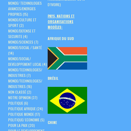
MONDE/ TECHNOLOGIES
D’IVOIRE)
AVANCES/ENERGIES
PROPRES
(15)
PAYS, NATIONS ET
MONDE/CULTURE ET
ORGANISATIONS
SPORT
(2)
MODÈLES:
MONDE/DEFENSE ET
SECURITE
(4)
AFRIQUE DU SUD
MONDE/SCIENCES
(7)
MONDE/SOCIAL / SANTÉ
(14)
MONDE/SOCIAL/
DEVELOPPEMENT LOCAL
(4)
MONDE/TECHNOLOGIES/
INDUSTRIES
(7)
BRÉSIL
MONDE/TECHNOLOGIES/
INDUSTRIES
(16)
NON CLASSÉ
(2)
NOTRE OPINION
(37)
POLITIQUE
(6)
POLITIQUE AFRIQUE
(24)
POLITIQUE MONDE
(17)
POLITIQUE/ ECONOMIE
(5)
CHINE
POUR LA PAIX
(20)
POUR LE DEVELOPPEMENT