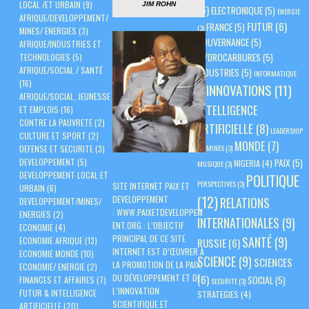
LOCAL /ET URBAIN
(9)
JIM ROHN
(6)
ELECTRONIQUE
(5)
ENERGIE
AFRIQUE/DEVELOPPEMENT/
FUTUR
(6)
FRANCE
(5)
(3)
MINES/ ENERGIES
(3)
GOUVERNANCE
(5)
AFRIQUE/INDUSTRIES ET
HYDROCARBURES
(5)
TECHNOLOGIES
(5)
AFRIQUE/SOCIAL / SANTÉ
INDUSTRIES
(5)
INFORMATIQUE
(16)
INNOVATIONS
(11)
(3)
AFRIQUE/SOCIAL, JEUNESSE
INTELLIGENCE
ET EMPLOIS
(16)
CONTRE LA PAUVRETE
(2)
ARTIFICIELLE
(8)
LEADERSHIP
CULTURE ET SPORT
(2)
MONDE
(7)
(3)
MINES
(3)
DEFENSE ET SECURITE
(3)
PAIX
(5)
DEVELOPPEMENT
(5)
NIGERIA
(4)
MUSIQUE
(3)
DEVELOPPEMENT LOCAL ET
POLITIQUE
PERSPECTIVES
(3)
SITE INTERNET PAIX ET
URBAIN
(6)
(12)
DEVELOPPEMENT
RELATIONS
DEVELOPPEMENT/MINES/
:
WWW.PAIXETDEVELOPPEM
ENERGIES
(2)
INTERNATIONALES
(9)
ENT.ORG
: L’OBJECTIF
ECONOMIE
(4)
PRINCIPAL DE CE SITE
SANTÉ
(9)
ECONOMIE AFRIQUE
(13)
RUSSIE
(6)
INTERNET EST D’ŒUVRER À
ECONOMIE MONDE
(10)
SCIENCE
(9)
SCIENCES
LA PROMOTION DE LA PAIX,
ECONOMIE/ ENERGIE
(2)
DU DÉVELOPPEMENT ET DE
(6)
SOCIAL
(5)
FINANCES ET AFFAIRES
(7)
SECURITE
(3)
L’INNOVATION
FUTUR & INTELLIGENCE
STRATEGIES
(4)
SCIENTIFIQUE ET
ARTIFICIELLE
(20)