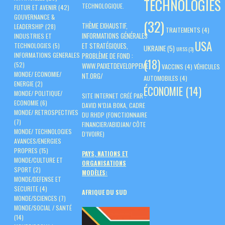
TECHNOLOGIES
TECHNOLOGIQUE.
FUTUR ET AVENIR
(42)
GOUVERNANCE &
(32)
THÈME EXHAUSTIF,
LEADERSHIP
(28)
TRAITEMENTS
(4)
INFORMATIONS GÉNÉRALES
INDUSTRIES ET
USA
ET STRATÉGIQUES,
TECHNOLOGIES
(5)
UKRAINE
(5)
URSS
(3)
PROBLÈME DE FOND :
INFORMATIONS GENERALES
(18)
(52)
WWW.PAIXETDEVELOPPEME
VACCINS
(4)
VÉHICULES
MONDE/ ECONOMIE/
NT.ORG/
AUTOMOBILES
(4)
ENERGIE
(2)
ÉCONOMIE
(14)
MONDE/ POLITIQUE/
SITE INTERNET CRÉÉ PAR :
ECONOMIE
(6)
DAVID N’DJA BOKA, CADRE
MONDE/ RETROSPECTIVES
DU RHDP (FONCTIONNAIRE
(7)
FINANCIER/ABIDJAN/ CÔTE
MONDE/ TECHNOLOGIES
D’IVOIRE)
AVANCES/ENERGIES
PROPRES
(15)
PAYS, NATIONS ET
MONDE/CULTURE ET
ORGANISATIONS
SPORT
(2)
MODÈLES:
MONDE/DEFENSE ET
SECURITE
(4)
AFRIQUE DU SUD
MONDE/SCIENCES
(7)
MONDE/SOCIAL / SANTÉ
(14)