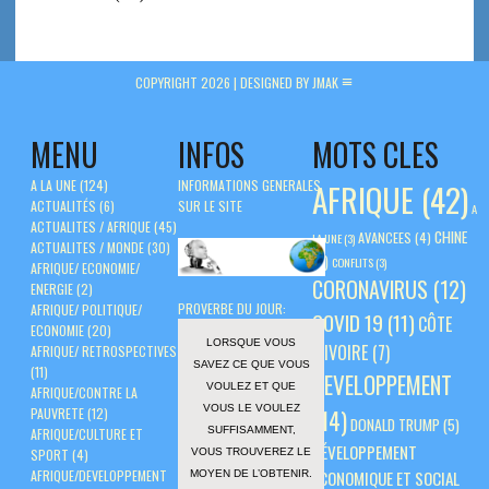
COPYRIGHT 2026 |
DESIGNED BY JMAK
MENU
INFOS
MOTS CLES
A LA UNE
(124)
INFORMATIONS GENERALES
AFRIQUE
(42)
ACTUALITÉS
(6)
SUR LE SITE
A
ACTUALITES / AFRIQUE
(45)
CHINE
AVANCEES
(4)
LA UNE
(3)
ACTUALITES / MONDE
(30)
(5)
CONFLITS
(3)
AFRIQUE/ ECONOMIE/
CORONAVIRUS
(12)
ENERGIE
(2)
PROVERBE DU JOUR:
AFRIQUE/ POLITIQUE/
COVID 19
(11)
CÔTE
ECONOMIE
(20)
LORSQUE VOUS
D'IVOIRE
(7)
AFRIQUE/ RETROSPECTIVES
SAVEZ CE QUE VOUS
(11)
DEVELOPPEMENT
VOULEZ ET QUE
AFRIQUE/CONTRE LA
VOUS LE VOULEZ
PAUVRETE
(12)
(14)
DONALD TRUMP
(5)
SUFFISAMMENT,
AFRIQUE/CULTURE ET
DÉVELOPPEMENT
VOUS TROUVEREZ LE
SPORT
(4)
AFRIQUE/DEVELOPPEMENT
ÉCONOMIQUE ET SOCIAL
MOYEN DE L’OBTENIR.