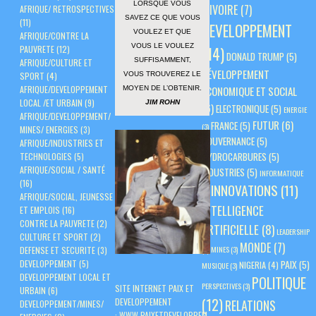
LORSQUE VOUS
D'IVOIRE
(7)
AFRIQUE/ RETROSPECTIVES
SAVEZ CE QUE VOUS
(11)
DEVELOPPEMENT
VOULEZ ET QUE
AFRIQUE/CONTRE LA
VOUS LE VOULEZ
PAUVRETE
(12)
(14)
DONALD TRUMP
(5)
SUFFISAMMENT,
AFRIQUE/CULTURE ET
DÉVELOPPEMENT
VOUS TROUVEREZ LE
SPORT
(4)
AFRIQUE/DEVELOPPEMENT
ÉCONOMIQUE ET SOCIAL
MOYEN DE L’OBTENIR.
LOCAL /ET URBAIN
(9)
JIM ROHN
(6)
ELECTRONIQUE
(5)
ENERGIE
AFRIQUE/DEVELOPPEMENT/
FUTUR
(6)
FRANCE
(5)
(3)
MINES/ ENERGIES
(3)
GOUVERNANCE
(5)
AFRIQUE/INDUSTRIES ET
HYDROCARBURES
(5)
TECHNOLOGIES
(5)
AFRIQUE/SOCIAL / SANTÉ
INDUSTRIES
(5)
INFORMATIQUE
(16)
INNOVATIONS
(11)
(3)
AFRIQUE/SOCIAL, JEUNESSE
INTELLIGENCE
ET EMPLOIS
(16)
CONTRE LA PAUVRETE
(2)
ARTIFICIELLE
(8)
LEADERSHIP
CULTURE ET SPORT
(2)
MONDE
(7)
(3)
MINES
(3)
DEFENSE ET SECURITE
(3)
PAIX
(5)
DEVELOPPEMENT
(5)
NIGERIA
(4)
MUSIQUE
(3)
DEVELOPPEMENT LOCAL ET
POLITIQUE
PERSPECTIVES
(3)
SITE INTERNET PAIX ET
URBAIN
(6)
(12)
DEVELOPPEMENT
RELATIONS
DEVELOPPEMENT/MINES/
:
WWW.PAIXETDEVELOPPEM