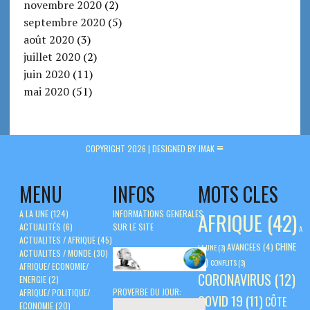
novembre 2020
(2)
septembre 2020
(5)
août 2020
(3)
juillet 2020
(2)
juin 2020
(11)
mai 2020
(51)
COPYRIGHT 2026 |
DESIGNED BY JMAK
MENU
INFOS
MOTS CLES
A LA UNE
(124)
INFORMATIONS GENERALES
AFRIQUE
(42)
ACTUALITÉS
(6)
SUR LE SITE
A
ACTUALITES / AFRIQUE
(45)
CHINE
AVANCEES
(4)
LA UNE
(3)
ACTUALITES / MONDE
(30)
(5)
CONFLITS
(3)
AFRIQUE/ ECONOMIE/
CORONAVIRUS
(12)
ENERGIE
(2)
PROVERBE DU JOUR:
AFRIQUE/ POLITIQUE/
COVID 19
(11)
CÔTE
ECONOMIE
(20)