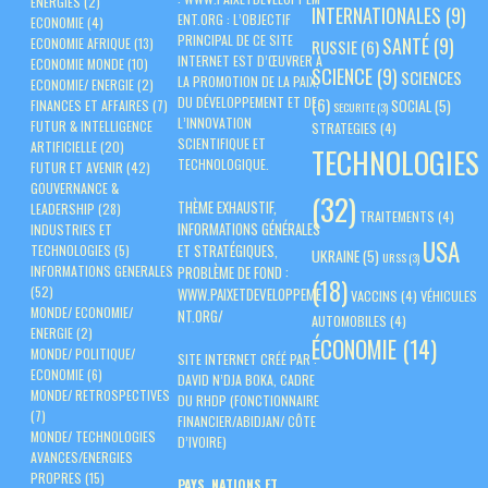
ENERGIES
(2)
INTERNATIONALES
(9)
ENT.ORG
: L’OBJECTIF
ECONOMIE
(4)
PRINCIPAL DE CE SITE
SANTÉ
(9)
ECONOMIE AFRIQUE
(13)
RUSSIE
(6)
INTERNET EST D’ŒUVRER À
ECONOMIE MONDE
(10)
SCIENCE
(9)
SCIENCES
LA PROMOTION DE LA PAIX,
ECONOMIE/ ENERGIE
(2)
DU DÉVELOPPEMENT ET DE
(6)
SOCIAL
(5)
FINANCES ET AFFAIRES
(7)
SECURITE
(3)
L’INNOVATION
FUTUR & INTELLIGENCE
STRATEGIES
(4)
SCIENTIFIQUE ET
ARTIFICIELLE
(20)
TECHNOLOGIES
TECHNOLOGIQUE.
FUTUR ET AVENIR
(42)
GOUVERNANCE &
(32)
THÈME EXHAUSTIF,
LEADERSHIP
(28)
TRAITEMENTS
(4)
INFORMATIONS GÉNÉRALES
INDUSTRIES ET
USA
ET STRATÉGIQUES,
TECHNOLOGIES
(5)
UKRAINE
(5)
URSS
(3)
PROBLÈME DE FOND :
INFORMATIONS GENERALES
(18)
(52)
WWW.PAIXETDEVELOPPEME
VACCINS
(4)
VÉHICULES
MONDE/ ECONOMIE/
NT.ORG/
AUTOMOBILES
(4)
ENERGIE
(2)
ÉCONOMIE
(14)
MONDE/ POLITIQUE/
SITE INTERNET CRÉÉ PAR :
ECONOMIE
(6)
DAVID N’DJA BOKA, CADRE
MONDE/ RETROSPECTIVES
DU RHDP (FONCTIONNAIRE
(7)
FINANCIER/ABIDJAN/ CÔTE
MONDE/ TECHNOLOGIES
D’IVOIRE)
AVANCES/ENERGIES
PROPRES
(15)
PAYS, NATIONS ET