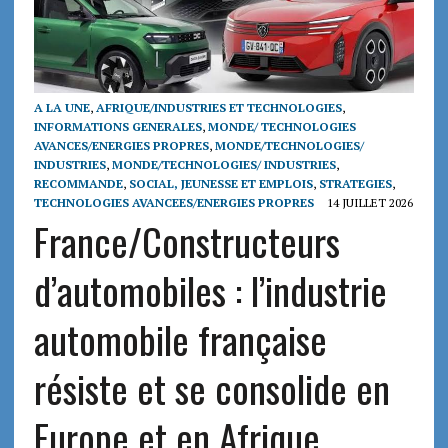
A LA UNE
,
AFRIQUE/INDUSTRIES ET TECHNOLOGIES
,
INFORMATIONS GENERALES
,
MONDE/ TECHNOLOGIES
AVANCES/ENERGIES PROPRES
,
MONDE/TECHNOLOGIES/
INDUSTRIES
,
MONDE/TECHNOLOGIES/ INDUSTRIES
,
RECOMMANDE
,
SOCIAL, JEUNESSE ET EMPLOIS
,
STRATEGIES
,
TECHNOLOGIES AVANCEES/ENERGIES PROPRES
14 JUILLET 2026
France/Constructeurs
d’automobiles : l’industrie
automobile française
résiste et se consolide en
Europe et en Afrique