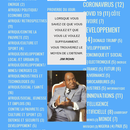
CORONAVIRUS
(12)
ENERGIE
(2)
PROVERBE DU JOUR:
AFRIQUE/ POLITIQUE/
COVID 19
(11)
CÔTE
ECONOMIE
(20)
LORSQUE VOUS
D'IVOIRE
(7)
AFRIQUE/ RETROSPECTIVES
SAVEZ CE QUE VOUS
(11)
DEVELOPPEMENT
VOULEZ ET QUE
AFRIQUE/CONTRE LA
VOUS LE VOULEZ
PAUVRETE
(12)
(14)
DONALD TRUMP
(5)
SUFFISAMMENT,
AFRIQUE/CULTURE ET
DÉVELOPPEMENT
VOUS TROUVEREZ LE
SPORT
(4)
AFRIQUE/DEVELOPPEMENT
ÉCONOMIQUE ET SOCIAL
MOYEN DE L’OBTENIR.
LOCAL /ET URBAIN
(9)
JIM ROHN
(6)
ELECTRONIQUE
(5)
ENERGIE
AFRIQUE/DEVELOPPEMENT/
FUTUR
(6)
FRANCE
(5)
(3)
MINES/ ENERGIES
(3)
GOUVERNANCE
(5)
AFRIQUE/INDUSTRIES ET
HYDROCARBURES
(5)
TECHNOLOGIES
(5)
AFRIQUE/SOCIAL / SANTÉ
INDUSTRIES
(5)
INFORMATIQUE
(16)
INNOVATIONS
(11)
(3)
AFRIQUE/SOCIAL, JEUNESSE
INTELLIGENCE
ET EMPLOIS
(16)
CONTRE LA PAUVRETE
(2)
ARTIFICIELLE
(8)
LEADERSHIP
CULTURE ET SPORT
(2)
MONDE
(7)
(3)
MINES
(3)
DEFENSE ET SECURITE
(3)
PAIX
(5)
DEVELOPPEMENT
(5)
NIGERIA
(4)
MUSIQUE
(3)