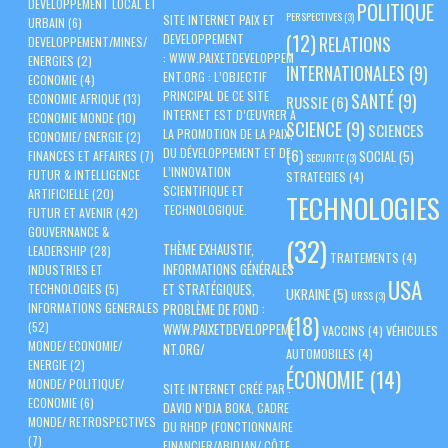
DEVELOPPEMENT LOCAL ET
POLITIQUE
PERSPECTIVES
(3)
SITE INTERNET PAIX ET
URBAIN
(6)
(12)
DEVELOPPEMENT
RELATIONS
DEVELOPPEMENT/MINES/
:
WWW.PAIXETDEVELOPPEM
ENERGIES
(2)
INTERNATIONALES
(9)
ENT.ORG
: L’OBJECTIF
ECONOMIE
(4)
PRINCIPAL DE CE SITE
SANTÉ
(9)
ECONOMIE AFRIQUE
(13)
RUSSIE
(6)
INTERNET EST D’ŒUVRER À
ECONOMIE MONDE
(10)
SCIENCE
(9)
SCIENCES
LA PROMOTION DE LA PAIX,
ECONOMIE/ ENERGIE
(2)
DU DÉVELOPPEMENT ET DE
(6)
SOCIAL
(5)
FINANCES ET AFFAIRES
(7)
SECURITE
(3)
L’INNOVATION
FUTUR & INTELLIGENCE
STRATEGIES
(4)
SCIENTIFIQUE ET
ARTIFICIELLE
(20)
TECHNOLOGIES
TECHNOLOGIQUE.
FUTUR ET AVENIR
(42)
GOUVERNANCE &
(32)
THÈME EXHAUSTIF,
LEADERSHIP
(28)
TRAITEMENTS
(4)
INFORMATIONS GÉNÉRALES
INDUSTRIES ET
USA
ET STRATÉGIQUES,
TECHNOLOGIES
(5)
UKRAINE
(5)
URSS
(3)
PROBLÈME DE FOND :
INFORMATIONS GENERALES
(18)
(52)
WWW.PAIXETDEVELOPPEME
VACCINS
(4)
VÉHICULES
MONDE/ ECONOMIE/
NT.ORG/
AUTOMOBILES
(4)
ENERGIE
(2)
ÉCONOMIE
(14)
MONDE/ POLITIQUE/
SITE INTERNET CRÉÉ PAR :
ECONOMIE
(6)
DAVID N’DJA BOKA, CADRE
MONDE/ RETROSPECTIVES
DU RHDP (FONCTIONNAIRE
(7)
FINANCIER/ABIDJAN/ CÔTE