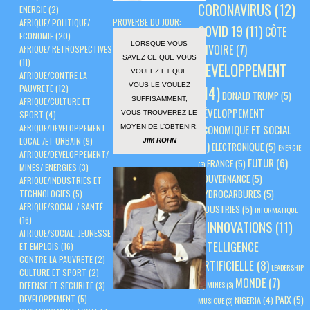
CORONAVIRUS
(12)
ENERGIE
(2)
PROVERBE DU JOUR:
AFRIQUE/ POLITIQUE/
COVID 19
(11)
CÔTE
ECONOMIE
(20)
LORSQUE VOUS
D'IVOIRE
(7)
AFRIQUE/ RETROSPECTIVES
SAVEZ CE QUE VOUS
(11)
DEVELOPPEMENT
VOULEZ ET QUE
AFRIQUE/CONTRE LA
VOUS LE VOULEZ
PAUVRETE
(12)
(14)
DONALD TRUMP
(5)
SUFFISAMMENT,
AFRIQUE/CULTURE ET
DÉVELOPPEMENT
VOUS TROUVEREZ LE
SPORT
(4)
AFRIQUE/DEVELOPPEMENT
ÉCONOMIQUE ET SOCIAL
MOYEN DE L’OBTENIR.
LOCAL /ET URBAIN
(9)
JIM ROHN
(6)
ELECTRONIQUE
(5)
ENERGIE
AFRIQUE/DEVELOPPEMENT/
FUTUR
(6)
FRANCE
(5)
(3)
MINES/ ENERGIES
(3)
GOUVERNANCE
(5)
AFRIQUE/INDUSTRIES ET
HYDROCARBURES
(5)
TECHNOLOGIES
(5)
AFRIQUE/SOCIAL / SANTÉ
INDUSTRIES
(5)
INFORMATIQUE
(16)
INNOVATIONS
(11)
(3)
AFRIQUE/SOCIAL, JEUNESSE
INTELLIGENCE
ET EMPLOIS
(16)
CONTRE LA PAUVRETE
(2)
ARTIFICIELLE
(8)
LEADERSHIP
CULTURE ET SPORT
(2)
MONDE
(7)
(3)
MINES
(3)
DEFENSE ET SECURITE
(3)
PAIX
(5)
DEVELOPPEMENT
(5)
NIGERIA
(4)
MUSIQUE
(3)