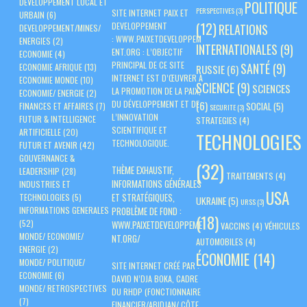
DEVELOPPEMENT LOCAL ET
POLITIQUE
PERSPECTIVES
(3)
SITE INTERNET PAIX ET
URBAIN
(6)
(12)
DEVELOPPEMENT
RELATIONS
DEVELOPPEMENT/MINES/
:
WWW.PAIXETDEVELOPPEM
ENERGIES
(2)
INTERNATIONALES
(9)
ENT.ORG
: L’OBJECTIF
ECONOMIE
(4)
PRINCIPAL DE CE SITE
SANTÉ
(9)
ECONOMIE AFRIQUE
(13)
RUSSIE
(6)
INTERNET EST D’ŒUVRER À
ECONOMIE MONDE
(10)
SCIENCE
(9)
SCIENCES
LA PROMOTION DE LA PAIX,
ECONOMIE/ ENERGIE
(2)
DU DÉVELOPPEMENT ET DE
(6)
SOCIAL
(5)
FINANCES ET AFFAIRES
(7)
SECURITE
(3)
L’INNOVATION
FUTUR & INTELLIGENCE
STRATEGIES
(4)
SCIENTIFIQUE ET
ARTIFICIELLE
(20)
TECHNOLOGIES
TECHNOLOGIQUE.
FUTUR ET AVENIR
(42)
GOUVERNANCE &
(32)
THÈME EXHAUSTIF,
LEADERSHIP
(28)
TRAITEMENTS
(4)
INFORMATIONS GÉNÉRALES
INDUSTRIES ET
USA
ET STRATÉGIQUES,
TECHNOLOGIES
(5)
UKRAINE
(5)
URSS
(3)
PROBLÈME DE FOND :
INFORMATIONS GENERALES
(18)
(52)
WWW.PAIXETDEVELOPPEME
VACCINS
(4)
VÉHICULES
MONDE/ ECONOMIE/
NT.ORG/
AUTOMOBILES
(4)
ENERGIE
(2)
ÉCONOMIE
(14)
MONDE/ POLITIQUE/
SITE INTERNET CRÉÉ PAR :
ECONOMIE
(6)
DAVID N’DJA BOKA, CADRE
MONDE/ RETROSPECTIVES
DU RHDP (FONCTIONNAIRE
(7)
FINANCIER/ABIDJAN/ CÔTE