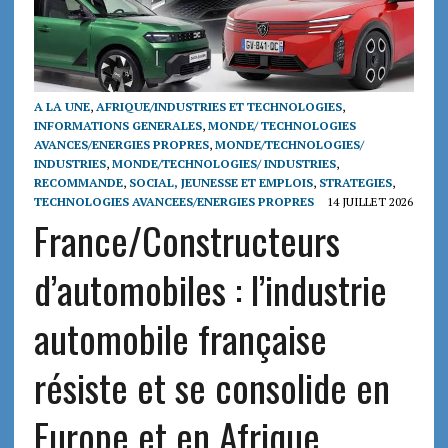
A LA UNE
,
AFRIQUE/INDUSTRIES ET TECHNOLOGIES
,
INFORMATIONS GENERALES
,
MONDE/ TECHNOLOGIES
AVANCES/ENERGIES PROPRES
,
MONDE/TECHNOLOGIES/
INDUSTRIES
,
MONDE/TECHNOLOGIES/ INDUSTRIES
,
RECOMMANDE
,
SOCIAL, JEUNESSE ET EMPLOIS
,
STRATEGIES
,
TECHNOLOGIES AVANCEES/ENERGIES PROPRES
14 JUILLET 2026
France/Constructeurs
d’automobiles : l’industrie
automobile française
résiste et se consolide en
Europe et en Afrique