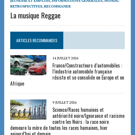
JEUNESSE ET EMPLOIS
,
INFORMATIONS GENERALES
,
MONDE/
RETROSPECTIVES
,
RECOMMANDE
La musique Reggae
ARTICLES RECOMMANDES
14 JUILLET 2026
France/Constructeurs d’automobiles :
l’industrie automobile française
résiste et se consolide en Europe et en
Afrique
9 JUILLET 2026
Science/Races humaines et
antériorité noire/Ignorance et racisme
contre les Noirs : la race noire
demeure la mère de toutes les races humaines, hier
aujourd’hui et demain