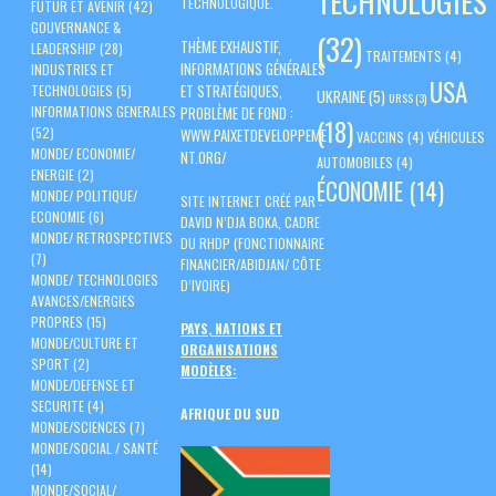
TECHNOLOGIES
TECHNOLOGIQUE.
FUTUR ET AVENIR
(42)
GOUVERNANCE &
(32)
THÈME EXHAUSTIF,
LEADERSHIP
(28)
TRAITEMENTS
(4)
INFORMATIONS GÉNÉRALES
INDUSTRIES ET
USA
ET STRATÉGIQUES,
TECHNOLOGIES
(5)
UKRAINE
(5)
URSS
(3)
PROBLÈME DE FOND :
INFORMATIONS GENERALES
(18)
(52)
WWW.PAIXETDEVELOPPEME
VACCINS
(4)
VÉHICULES
MONDE/ ECONOMIE/
NT.ORG/
AUTOMOBILES
(4)
ENERGIE
(2)
ÉCONOMIE
(14)
MONDE/ POLITIQUE/
SITE INTERNET CRÉÉ PAR :
ECONOMIE
(6)
DAVID N’DJA BOKA, CADRE
MONDE/ RETROSPECTIVES
DU RHDP (FONCTIONNAIRE
(7)
FINANCIER/ABIDJAN/ CÔTE
MONDE/ TECHNOLOGIES
D’IVOIRE)
AVANCES/ENERGIES
PROPRES
(15)
PAYS, NATIONS ET
MONDE/CULTURE ET
ORGANISATIONS
SPORT
(2)
MODÈLES:
MONDE/DEFENSE ET
SECURITE
(4)
AFRIQUE DU SUD
MONDE/SCIENCES
(7)
MONDE/SOCIAL / SANTÉ
(14)
MONDE/SOCIAL/