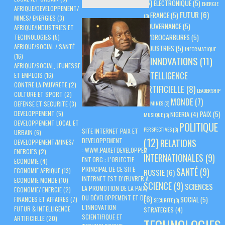
(6)
ELECTRONIQUE
(5)
ENERGIE
AFRIQUE/DEVELOPPEMENT/
FUTUR
(6)
FRANCE
(5)
(3)
MINES/ ENERGIES
(3)
GOUVERNANCE
(5)
AFRIQUE/INDUSTRIES ET
HYDROCARBURES
(5)
TECHNOLOGIES
(5)
AFRIQUE/SOCIAL / SANTÉ
INDUSTRIES
(5)
INFORMATIQUE
(16)
INNOVATIONS
(11)
(3)
AFRIQUE/SOCIAL, JEUNESSE
INTELLIGENCE
ET EMPLOIS
(16)
CONTRE LA PAUVRETE
(2)
ARTIFICIELLE
(8)
LEADERSHIP
CULTURE ET SPORT
(2)
MONDE
(7)
(3)
MINES
(3)
DEFENSE ET SECURITE
(3)
PAIX
(5)
DEVELOPPEMENT
(5)
NIGERIA
(4)
MUSIQUE
(3)
DEVELOPPEMENT LOCAL ET
POLITIQUE
PERSPECTIVES
(3)
SITE INTERNET PAIX ET
URBAIN
(6)
(12)
DEVELOPPEMENT
RELATIONS
DEVELOPPEMENT/MINES/
:
WWW.PAIXETDEVELOPPEM
ENERGIES
(2)
INTERNATIONALES
(9)
ENT.ORG
: L’OBJECTIF
ECONOMIE
(4)
PRINCIPAL DE CE SITE
SANTÉ
(9)
ECONOMIE AFRIQUE
(13)
RUSSIE
(6)
INTERNET EST D’ŒUVRER À
ECONOMIE MONDE
(10)
SCIENCE
(9)
SCIENCES
LA PROMOTION DE LA PAIX,
ECONOMIE/ ENERGIE
(2)
DU DÉVELOPPEMENT ET DE
(6)
SOCIAL
(5)
FINANCES ET AFFAIRES
(7)
SECURITE
(3)
L’INNOVATION
FUTUR & INTELLIGENCE
STRATEGIES
(4)
SCIENTIFIQUE ET
ARTIFICIELLE
(20)