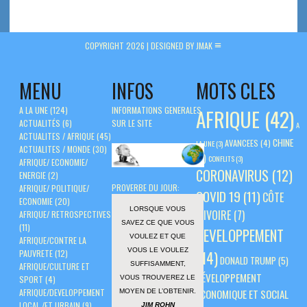
COPYRIGHT 2026 |
DESIGNED BY JMAK
MENU
INFOS
MOTS CLES
A LA UNE
(124)
INFORMATIONS GENERALES
AFRIQUE
(42)
ACTUALITÉS
(6)
SUR LE SITE
A
ACTUALITES / AFRIQUE
(45)
CHINE
AVANCEES
(4)
LA UNE
(3)
ACTUALITES / MONDE
(30)
(5)
CONFLITS
(3)
AFRIQUE/ ECONOMIE/
CORONAVIRUS
(12)
ENERGIE
(2)
PROVERBE DU JOUR:
AFRIQUE/ POLITIQUE/
COVID 19
(11)
CÔTE
ECONOMIE
(20)
LORSQUE VOUS
D'IVOIRE
(7)
AFRIQUE/ RETROSPECTIVES
SAVEZ CE QUE VOUS
(11)
DEVELOPPEMENT
VOULEZ ET QUE
AFRIQUE/CONTRE LA
VOUS LE VOULEZ
PAUVRETE
(12)
(14)
DONALD TRUMP
(5)
SUFFISAMMENT,
AFRIQUE/CULTURE ET
DÉVELOPPEMENT
VOUS TROUVEREZ LE
SPORT
(4)
AFRIQUE/DEVELOPPEMENT
ÉCONOMIQUE ET SOCIAL
MOYEN DE L’OBTENIR.
LOCAL /ET URBAIN
(9)
JIM ROHN