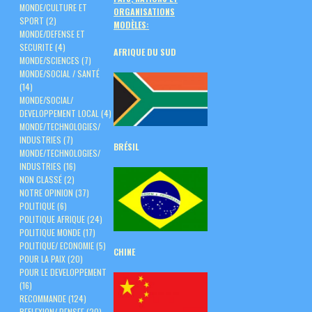
MONDE/CULTURE ET
ORGANISATIONS
SPORT
(2)
MODÈLES:
MONDE/DEFENSE ET
SECURITE
(4)
AFRIQUE DU SUD
MONDE/SCIENCES
(7)
MONDE/SOCIAL / SANTÉ
(14)
MONDE/SOCIAL/
DEVELOPPEMENT LOCAL
(4)
MONDE/TECHNOLOGIES/
INDUSTRIES
(7)
BRÉSIL
MONDE/TECHNOLOGIES/
INDUSTRIES
(16)
NON CLASSÉ
(2)
NOTRE OPINION
(37)
POLITIQUE
(6)
POLITIQUE AFRIQUE
(24)
POLITIQUE MONDE
(17)
POLITIQUE/ ECONOMIE
(5)
CHINE
POUR LA PAIX
(20)
POUR LE DEVELOPPEMENT
(16)
RECOMMANDE
(124)
REFLEXION/ PENSEE
(20)