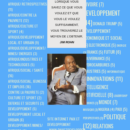
LORSQUE VOUS
D'IVOIRE
(7)
AFRIQUE/ RETROSPECTIVES
SAVEZ CE QUE VOUS
(11)
DEVELOPPEMENT
VOULEZ ET QUE
AFRIQUE/CONTRE LA
VOUS LE VOULEZ
PAUVRETE
(12)
(14)
DONALD TRUMP
(5)
SUFFISAMMENT,
AFRIQUE/CULTURE ET
DÉVELOPPEMENT
VOUS TROUVEREZ LE
SPORT
(4)
AFRIQUE/DEVELOPPEMENT
ÉCONOMIQUE ET SOCIAL
MOYEN DE L’OBTENIR.
LOCAL /ET URBAIN
(9)
JIM ROHN
(6)
ELECTRONIQUE
(5)
ENERGIE
AFRIQUE/DEVELOPPEMENT/
FUTUR
(6)
FRANCE
(5)
(3)
MINES/ ENERGIES
(3)
GOUVERNANCE
(5)
AFRIQUE/INDUSTRIES ET
HYDROCARBURES
(5)
TECHNOLOGIES
(5)
AFRIQUE/SOCIAL / SANTÉ
INDUSTRIES
(5)
INFORMATIQUE
(16)
INNOVATIONS
(11)
(3)
AFRIQUE/SOCIAL, JEUNESSE
INTELLIGENCE
ET EMPLOIS
(16)
CONTRE LA PAUVRETE
(2)
ARTIFICIELLE
(8)
LEADERSHIP
CULTURE ET SPORT
(2)
MONDE
(7)
(3)
MINES
(3)
DEFENSE ET SECURITE
(3)
PAIX
(5)
DEVELOPPEMENT
(5)
NIGERIA
(4)
MUSIQUE
(3)
DEVELOPPEMENT LOCAL ET
POLITIQUE
PERSPECTIVES
(3)
SITE INTERNET PAIX ET
URBAIN
(6)
(12)
DEVELOPPEMENT
RELATIONS
DEVELOPPEMENT/MINES/
:
WWW.PAIXETDEVELOPPEM