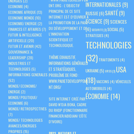
ENERGIES
(2)
INTERNATIONALES
(9)
ENT.ORG
: L’OBJECTIF
ECONOMIE
(4)
PRINCIPAL DE CE SITE
SANTÉ
(9)
ECONOMIE AFRIQUE
(13)
RUSSIE
(6)
INTERNET EST D’ŒUVRER À
ECONOMIE MONDE
(10)
SCIENCE
(9)
SCIENCES
LA PROMOTION DE LA PAIX,
ECONOMIE/ ENERGIE
(2)
DU DÉVELOPPEMENT ET DE
(6)
SOCIAL
(5)
FINANCES ET AFFAIRES
(7)
SECURITE
(3)
L’INNOVATION
FUTUR & INTELLIGENCE
STRATEGIES
(4)
SCIENTIFIQUE ET
ARTIFICIELLE
(20)
TECHNOLOGIES
TECHNOLOGIQUE.
FUTUR ET AVENIR
(42)
GOUVERNANCE &
(32)
THÈME EXHAUSTIF,
LEADERSHIP
(28)
TRAITEMENTS
(4)
INFORMATIONS GÉNÉRALES
INDUSTRIES ET
USA
ET STRATÉGIQUES,
TECHNOLOGIES
(5)
UKRAINE
(5)
URSS
(3)
PROBLÈME DE FOND :
INFORMATIONS GENERALES
(18)
(52)
WWW.PAIXETDEVELOPPEME
VACCINS
(4)
VÉHICULES
MONDE/ ECONOMIE/
NT.ORG/
AUTOMOBILES
(4)
ENERGIE
(2)
ÉCONOMIE
(14)
MONDE/ POLITIQUE/
SITE INTERNET CRÉÉ PAR :
ECONOMIE
(6)
DAVID N’DJA BOKA, CADRE
MONDE/ RETROSPECTIVES
DU RHDP (FONCTIONNAIRE
(7)
FINANCIER/ABIDJAN/ CÔTE
MONDE/ TECHNOLOGIES
D’IVOIRE)
AVANCES/ENERGIES
PROPRES
(15)
PAYS, NATIONS ET