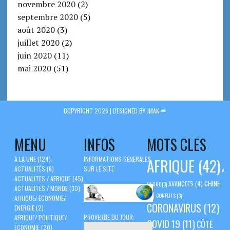
novembre 2020
(2)
septembre 2020
(5)
août 2020
(3)
juillet 2020
(2)
juin 2020
(11)
mai 2020
(51)
COPYRIGHT 2026 |
DESIGNED BY JMAK
MENU
INFOS
MOTS CLES
A LA UNE
(124)
INFORMATIONS GENERALES
AFRIQUE
(42)
ACTUALITÉS
(6)
SUR LE SITE
A
ACTUALITES / AFRIQUE
(45)
CHINE
AVANCEES
(4)
LA UNE
(3)
ACTUALITES / MONDE
(30)
(5)
CONFLITS
(3)
AFRIQUE/ ECONOMIE/
CORONAVIRUS
(12)
ENERGIE
(2)
PROVERBE DU JOUR:
AFRIQUE/ POLITIQUE/
COVID 19
(11)
CÔTE
ECONOMIE
(20)