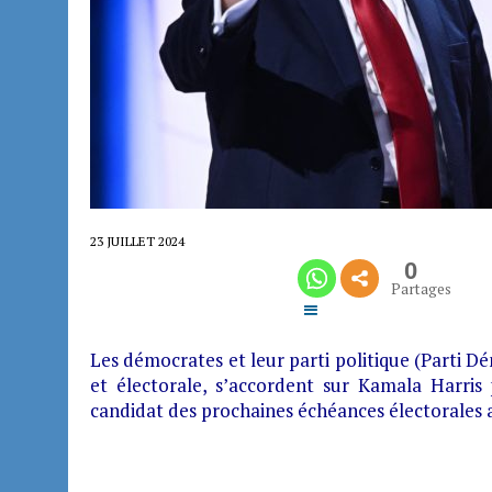
23 JUILLET 2024
0
Partages
Les démocrates et leur parti politique (Parti Dé
et électorale, s’accordent sur Kamala Harris
candidat des prochaines échéances électorales 