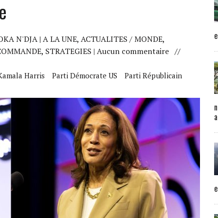
re
e
OKA N'DJA
|
A LA UNE
,
ACTUALITES / MONDE
,
COMMANDE
,
STRATEGIES
| Aucun commentaire
//
Kamala Harris
Parti Démocrate US
Parti Républicain
n
a
e