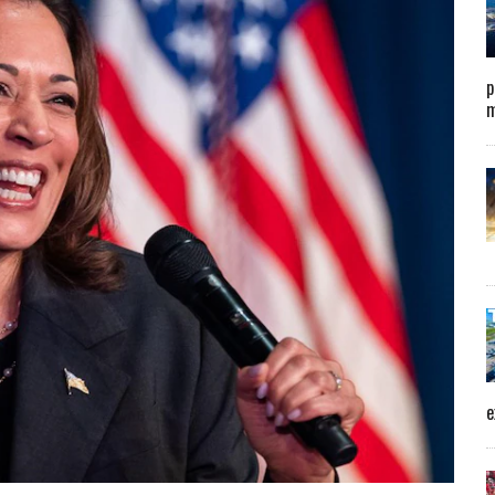
p
m
e