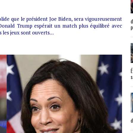
olide que le président Joe Biden, sera vigoureusement
d
Donald Trump espérait un match plus équilibré avec
p
s les jeux sont ouverts…
É
s
d