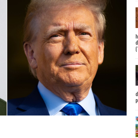
h
d
(
d
p