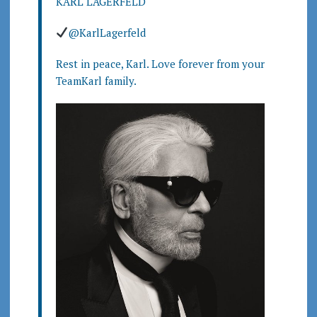
KARL LAGERFELD
@KarlLagerfeld
Rest in peace, Karl. Love forever from your
TeamKarl family.