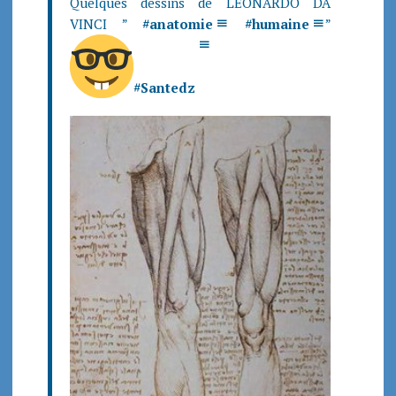
Quelques dessins de LEONARDO DA
VINCI ”
#
anatomie
#
humaine
”
#
Santedz