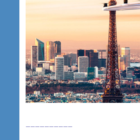
——————————