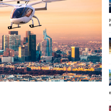
p
m
e