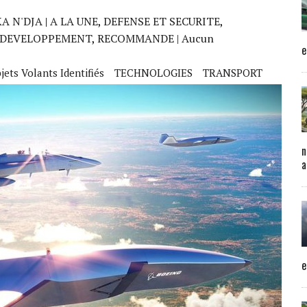
A N'DJA
|
A LA UNE
,
DEFENSE ET SECURITE
,
 DEVELOPPEMENT
,
RECOMMANDE
| Aucun
e
jets Volants Identifiés
TECHNOLOGIES
TRANSPORT
n
a
e