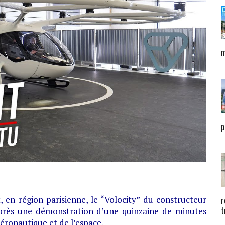
m
p
 en région parisienne, le “Volocity” du constructeur
r
t
après une démonstration d’une quinzaine de minutes
aéronautique et de l’espace.