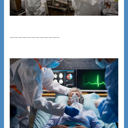
———————————–